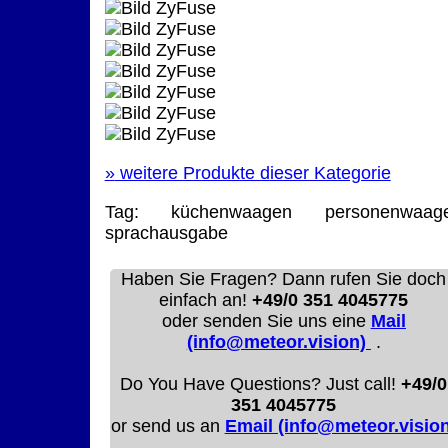
»
weitere Produkte dieser Kategorie
Tag:
küchenwaagen
personenwaag
sprachausgabe
Haben Sie Fragen? Dann rufen Sie doch
einfach an!
+49/0 351 4045775
oder senden Sie uns eine
Mail
(info@meteor.vision)
.
Do You Have Questions? Just call!
+49/0
351 4045775
or send us an
Email (info@meteor.vision
.