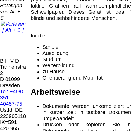
Bei dieser
Betätigen
taktile Grafiken auf wärmeempfindlich
Versandart
Der Versand erfolgt
von Alt +
Schwellpapier. Dieses Gerät ist ideal f
erhalten Sie per
als versichertes
S.
blinde und sehbehinderte Menschen.
Email z.B. einen
Paket.
Lizenzschlüssel
[ Alt + S ]
und die
Selbstabholung
für die
Rechnung /
vom Büro oder
Präqual
Lieferschein. Sie
von
2026
Schule
erhalten also
Ausstellungen:
Wir sin
Ausbildung
keinen
0.00 €
[ 6341 ]
Studium
B H V D
Datenträger
.
Weiterbildung
Tannenstrasse
zu Hause
2
Die in diesem Dokument genannten
Orientierung und Mobilität
D 01099
Warenzeichen sind Eigentum der jeweiligen
Dresden
Firmen. Preisänderungen, Irrtümer und
Arbeitsweise
Tel: +49/0
technische Änderungen vorbehalten.
351
letzte Änderung: 26. Januar 2026 Blinden
40457-75
Dokumente werden unkompliziert u
Hilfsmittel Vertrieb Dresden,
UstId:
DE
in kurzer Zeit in tastbare Dokumen
223905118
umgewandelt.
Mit einem Urteil vom 12.05.1998 - 312 O
IK=591
Drucken oder kopieren Sie Ih
85/98 - Haftung für Links hat das Landgericht
420 965
Dokumente einfach auf d