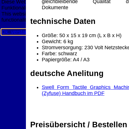
gleichbleibende Qualität d
Diese Website nutzt Cookies, um bestmögliche
Dokumente
Funktionalität bieten zu können.
This website uses cookies to provide the best possible
functionality.
technische Daten
Ok, verstanden
Mehr Infos
Größe: 50 x 15 x 19 cm (L x B x H)
Gewicht: 6 kg
Stromversorgung: 230 Volt Netzsteck
Farbe: schwarz
Papiergröße: A4 / A3
deutsche Anelitung
Swell Form Tactile Graphics Machi
(Zyfuse) Handbuch im PDF
Preisübersicht / Bestellen