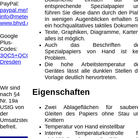
Hamburg entschieden, dass man durch die
PayPal:
entsprechende Spezialpapier u
Anbringung eines Links, die Inhalte der
paypal.me/blindenhilfsmittel
führen Sie diese dann durch den Piaf
gelinkten Seite ggf. mit zu verantworten hat.
info@meteor.vision
In wenigen Augenblicken erhalten S
Dieses kann nur dadurch verhindert werden,
www.bhvd.de
ein hochqualitatives taktiles Dokument
dass man sich ausdrücklich von diesen
Texte, Graphiken, Diagramme, Karten
Inhalten distanziert. Hiermit distanzieren wir
Google
alles ist möglich.
uns ausdrücklich von allen Inhalten, aller
Plus-
Auch das Beschriften d
gelinkten Seiten auf unserer Homepage und
Codes:
Spezialpapiers von Hand ist ke
machen uns diese Inhalte nicht zu eigen.
3QC5+QCG
Problem.
Diese Erklärung gilt für alle auf unserer
Dresden
Die hohe Arbeitstemperatur d
Homepage angebrachten Links.
Gerätes lässt alle dunklen Stellen d
Die Europäische Kommission stellt eine
Vorlage deutlich hervortreten.
Plattform zur Online-Streitbeilegung (OS)
bereit. Die Plattform finden Sie unter
Wir sind
Eigenschaften
http://ec.europa.eu/consumers/odr/
Unsere E-
nach §4
Mailadresse lautet:
info@meteor.vision
.
Nr. 19a
Seitenanfang
Impressum
AGB
Widerruf
Zwei Ablageflächen für sauber
UStG von
Datenschutz
Urheberrechte
Kontakt
Links
Gleiten des Papiers ohne Stau u
der
Katalog (PDF)
Sitemap
Knittern
Umsatzsteuer
große Anzeige
Schließen
X
Temperatur von Hand einstellbar
befreit.
Interne Temperaturkontrolle f