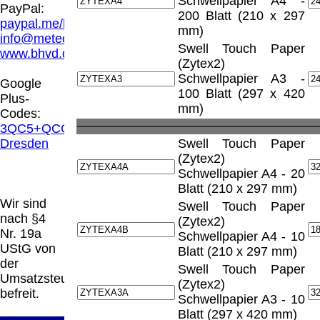
Schwellpapier A4 -
Hamburg entschieden, dass man durch die
PayPal:
200 Blatt (210 x 297
Anbringung eines Links, die Inhalte der
paypal.me/blindenhilfsmittel
mm)
gelinkten Seite ggf. mit zu verantworten hat.
info@meteor.vision
Dieses kann nur dadurch verhindert werden,
Swell Touch Paper
www.bhvd.de
dass man sich ausdrücklich von diesen
(Zytex2)
Inhalten distanziert. Hiermit distanzieren wir
Schwellpapier A3 -
Google
uns ausdrücklich von allen Inhalten, aller
100 Blatt (297 x 420
Plus-
gelinkten Seiten auf unserer Homepage und
mm)
Codes:
machen uns diese Inhalte nicht zu eigen.
3QC5+QCG
Diese Erklärung gilt für alle auf unserer
Dresden
Swell Touch Paper
Homepage angebrachten Links.
(Zytex2)
Die Europäische Kommission stellt eine
Schwellpapier A4 - 20
Plattform zur Online-Streitbeilegung (OS)
Blatt (210 x 297 mm)
bereit. Die Plattform finden Sie unter
Wir sind
Swell Touch Paper
http://ec.europa.eu/consumers/odr/
Unsere E-
nach §4
(Zytex2)
Mailadresse lautet:
info@meteor.vision
.
Nr. 19a
Schwellpapier A4 - 10
Seitenanfang
Impressum
AGB
Widerruf
UStG von
Blatt (210 x 297 mm)
Datenschutz
Urheberrechte
Kontakt
Links
der
Swell Touch Paper
Katalog (PDF)
Sitemap
Umsatzsteuer
(Zytex2)
große Anzeige
Schließen
X
befreit.
Schwellpapier A3 - 10
Blatt (297 x 420 mm)