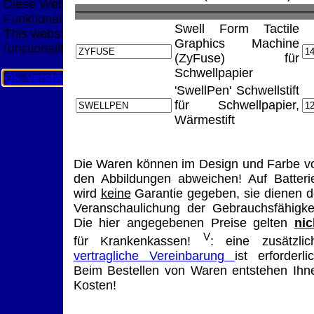
Diese Website nutzt Cookies, um bestmögliche
Funktionalität bieten zu können.
Swell Form Tactile
This website uses cookies to provide the best possible
Graphics Machine
functionality.
(ZyFuse) für
Schwellpapier
Ok, verstanden
Mehr Infos
'SwellPen' Schwellstift
für Schwellpapier,
Wärmestift
Die Waren können im Design und Farbe v
den Abbildungen abweichen! Auf Batteri
wird
keine
Garantie gegeben, sie dienen d
Veranschaulichung der Gebrauchsfähigkei
Die hier angegebenen Preise gelten
nic
V
für Krankenkassen!
: eine zusätzlic
vertragliche Vereinbarung
ist erforderlic
Beim Bestellen von Waren entstehen Ihn
Kosten!