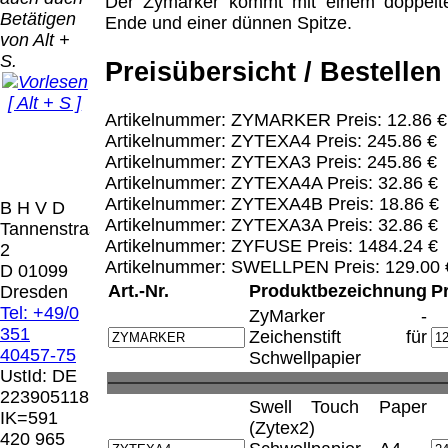
Bei dieser
Der Zymarker kommt mit einem doppelt
Betätigen
Versandart
Ende und einer dünnen Spitze.
Der Versand erfolgt
von Alt +
erhalten Sie per
als versichertes
S.
Email z.B. einen
Preisübersicht / Bestellen
Paket.
Lizenzschlüssel
[ Alt + S ]
und die
Selbstabholung
Artikelnummer: ZYMARKER Preis: 12.86 €
Rechnung /
vom Büro oder
Präqual
Artikelnummer: ZYTEXA4 Preis: 245.86 €
Lieferschein. Sie
von
2026
Artikelnummer: ZYTEXA3 Preis: 245.86 €
erhalten also
Ausstellungen:
Wir sin
Artikelnummer: ZYTEXA4A Preis: 32.86 €
keinen
0.00 €
[ 9952 ]
Artikelnummer: ZYTEXA4B Preis: 18.86 €
B H V D
Datenträger
.
Artikelnummer: ZYTEXA3A Preis: 32.86 €
Tannenstrasse
Artikelnummer: ZYFUSE Preis: 1484.24 €
2
Die in diesem Dokument genannten
Artikelnummer: SWELLPEN Preis: 129.00 
D 01099
Warenzeichen sind Eigentum der jeweiligen
Art.-Nr.
Produktbezeichnung
P
Dresden
Firmen. Preisänderungen, Irrtümer und
Tel: +49/0
ZyMarker -
technische Änderungen vorbehalten.
351
Zeichenstift für
letzte Änderung: 13. Juli 2026 Blinden
40457-75
Schwellpapier
Hilfsmittel Vertrieb Dresden,
UstId:
DE
223905118
Swell Touch Paper
Mit einem Urteil vom 12.05.1998 - 312 O
IK=591
(Zytex2)
85/98 - Haftung für Links hat das Landgericht
420 965