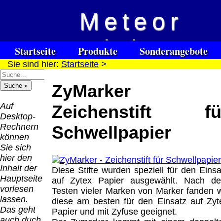
Meteor
Versandkosten DHL
Software
Vision
Standard bis 5kg
Download only
Startseite
Produkte
Sonderangebote
Deutschland
Sie sind hier:
Startseite
>
Spezialuhrenspecial
Deutschland
Kontakt
Impressum
Links
Nachnahme:
watches
Vorkasse:
für Blinde / Taubblinde
8.95 €
ZyMarker 
Hilfsmittel
Warenkorb
0.00 €
/ deafblind / sourdes et aveugles
Deutschland
Deutschland
Vorkasse: 6.95
Auf
Zeichenstift fü
PayPal:
€
Desktop-
0.00 €
Deutschland
Rechnern
Schwellpapier
EU (inkl.
PayPal: 6.95 €
können
Schweiz)
EU (inkl.
Sie sich
Vorkasse:
Schweiz)
hier den
QR
0.00 €
Vorkasse:
Inhalt der
Diese Stifte wurden speziell für den Einsa
Code:
EU (inkl.
20.00 €
Hauptseite
auf Zytex Papier ausgewählt. Nach d
Schweiz)
EU (inkl.
vorlesen
Testen vieler Marken von Marker fanden w
PayPal:
Schweiz)
lassen.
diese am besten für den Einsatz auf Zyt
0.00 €
PayPal: 20.00
Das geht
Papier und mit Zyfuse geeignet.
€
auch duch