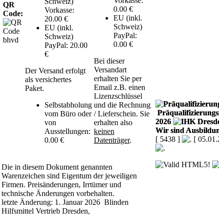
Vorkasse:
Schweiz)
QR
0.00 €
Vorkasse:
Code:
EU (inkl.
20.00 €
Schweiz)
EU (inkl.
PayPal:
Schweiz)
0.00 €
PayPal: 20.00
€
Bei dieser
Versandart
Der Versand erfolgt
erhalten Sie per
als versichertes
Email z.B. einen
Paket.
Lizenzschlüssel
Selbstabholung
und die Rechnung
Präqualifizierungsz
vom Büro oder
/ Lieferschein. Sie
2026
von
erhalten also
Wir sind Ausbildun
Ausstellungen:
keinen
[ 5438 ]
[ 05.01
0.00 €
Datenträger
.
Die in diesem Dokument genannten
Warenzeichen sind Eigentum der jeweiligen
Firmen. Preisänderungen, Irrtümer und
technische Änderungen vorbehalten.
letzte Änderung: 1. Januar 2026 Blinden
Hilfsmittel Vertrieb Dresden,