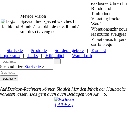
exklusive Uhren für
Blinde und
Taubblinde
Meteor Vision
Vibrating Pocket
Spezialuhrenspecial watches
für
Watch
Blinde / Taubblinde / deafblind /
Vibrationsuzhr pour
sourdes et aveugles
les sourds-aveugles
Vibrationsuzhr para
sordo-ciego
|
Startseite
|
Produkte
|
Sonderangebote
|
Kontakt
|
Impressum
|
Links
|
Hilfsmittel
|
Warenkorb
|
Sie sind hier:
Startseite
>
Auf Desktop-Rechnern können Sie sich hier den Inhalt der Hauptseite
vorlesen lassen. Das geht auch duch Betätigen von Alt + S.
[ Alt + S ]