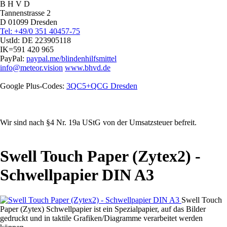
B H V D
Tannenstrasse 2
D 01099 Dresden
Tel: +49/0 351 40457-75
UstId:
DE 223905118
IK=591 420 965
PayPal:
paypal.me/blindenhilfsmittel
info@meteor.vision
www.bhvd.de
Google Plus-Codes:
3QC5+QCG Dresden
Wir sind nach §4 Nr. 19a UStG von der Umsatzsteuer befreit.
Swell Touch Paper (Zytex2) -
Schwellpapier DIN A3
Swell Touch
Paper (Zytex) Schwellpapier ist ein Spezialpapier, auf das Bilder
gedruckt und in taktile Grafiken/Diagramme verarbeitet werden