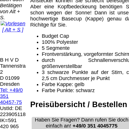
Anstecker können Sie schlecht befestige
Betätigen
Aber eine Kopfbedeckeung benötigen S
von Alt +
schon wegen der Sonne! Dann ist unse
S.
hochwertige Basecup (Kappe) genau d
Richitge für Sie.
[ Alt + S ]
Budget Cap
100% Polyester
5 Segmente
Frontverstärkung, vorgeformter Schir
B H V D
durch Schnallenverschl
Tannenstrasse
größenverstellbar
2
3 schwarze Punkte auf der Stirn, c
D 01099
2,5 cm Durchmesser je Punkt
Dresden
Farbe Kappe: gelb
Tel: +49/0
Farbe Punkte: schwarz
351
40457-75
Preisübersicht / Bestellen
UstId:
DE
223905118
Haben Sie Fragen? Dann rufen Sie doch
IK=591
einfach an!
+49/0 351 4045775
420 965