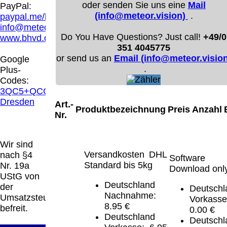
oder senden Sie uns eine
Mail
PayPal:
(info@meteor.vision)
.
paypal.me/blindenhilfsmittel
info@meteor.vision
Do You Have Questions? Just call!
+49/0
www.bhvd.de
351 4045775
or send us an
Email (info@meteor.vision
Google
.
Plus-
Codes:
3QC5+QCG
Dresden
Art.-
Produktbezeichnung
Preis
Anzahl
Nr.
Wir sind
Versandkosten DHL
nach §4
Software
Standard bis 5kg
Nr. 19a
Download onl
UStG von
Deutschland
der
Deutschl
Nachnahme:
Umsatzsteuer
Vorkasse
8.95 €
befreit.
0.00 €
Deutschland
Deutschl