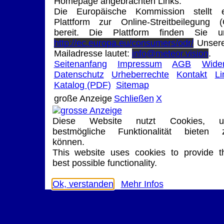
Homepage angebrachten Links.
Die Europäische Kommission stellt e
Plattform zur Online-Streitbeilegung 
bereit. Die Plattform finden Sie un
http://ec.europa.eu/consumers/odr/
Unsere
Mailadresse lautet:
info@meteor.vision
.
Seitenanfang
Impressum
AGB
Wider
Datenschutz
Urheberrechte
Kontakt
Li
Katalog (PDF)
Sitemap
große Anzeige
Schließen
X
Diese Website nutzt Cookies, 
bestmögliche Funktionalität bieten 
können.
This website uses cookies to provide t
best possible functionality.
Ok, verstanden
Mehr Infos