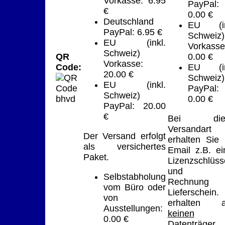
Vorkasse: 6.95
PayPal:
€
0.00 €
Deutschland
EU (in
PayPal: 6.95 €
Schweiz)
EU (inkl.
Vorkasse
Schweiz)
QR
0.00 €
Vorkasse:
Code:
EU (in
20.00 €
Schweiz)
EU (inkl.
PayPal:
Schweiz)
0.00 €
PayPal: 20.00
€
Bei dies
Versandart
Der Versand erfolgt
erhalten Sie 
als versichertes
Email z.B. ei
Paket.
Lizenzschlüss
und d
Selbstabholung
Rechnung
vom Büro oder
Lieferschein.
von
erhalten a
Ausstellungen:
keinen
0.00 €
Datenträger
.