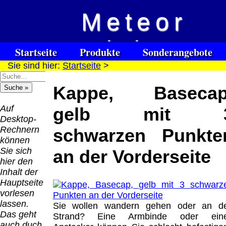
Meteor
Vision
Startseite
Produkte
Sonderangebote
Sie sind hier:
Startseite
>
Spezialuhrenspecial
Kontakt
Impressum
Links
watches
für Blinde / Taubblinde
Kappe, Basecap
Hilfsmittel
Warenkorb
/ deafblind / sourdes et aveugles
Auf
gelb mit 
Desktop-
Rechnern
schwarzen Punkte
können
Sie sich
an der Vorderseite
hier den
Inhalt der
Hauptseite
vorlesen
lassen.
Sie wollen wandern gehen oder an d
Das geht
Strand? Eine Armbinde oder ein
auch duch