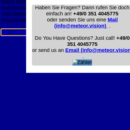
Diese Website nutzt Cookies, um bestmögliche
Haben Sie Fragen? Dann rufen Sie doch
Funktionalität bieten zu können.
einfach an!
+49/0 351 4045775
This website uses cookies to provide the best possible
oder senden Sie uns eine
Mail
functionality.
(info@meteor.vision)
.
Ok, verstanden
Mehr Infos
Do You Have Questions? Just call!
+49/0
351 4045775
or send us an
Email (info@meteor.vision
.