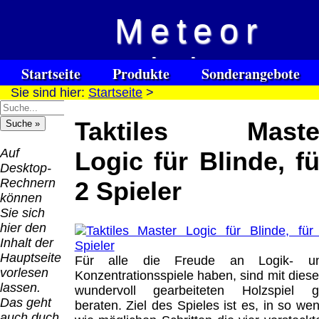
Meteor
Versandkosten DHL
Software
Vision
Standard bis 5kg
Download only
Startseite
Produkte
Sonderangebote
Deutschland
Sie sind hier:
Startseite
>
Spezialuhrenspecial
Deutschland
Kontakt
Impressum
Links
Nachnahme:
watches
Vorkasse:
für Blinde / Taubblinde
8.95 €
Taktiles Maste
Hilfsmittel
Warenkorb
0.00 €
/ deafblind / sourdes et aveugles
Deutschland
Deutschland
Vorkasse: 6.95
Auf
Logic für Blinde, fü
PayPal:
€
Desktop-
0.00 €
Deutschland
Rechnern
2 Spieler
EU (inkl.
PayPal: 6.95 €
können
Schweiz)
EU (inkl.
Sie sich
Vorkasse:
Schweiz)
hier den
QR
0.00 €
Vorkasse:
Inhalt der
Code:
EU (inkl.
20.00 €
Hauptseite
Für alle die Freude an Logik- u
Schweiz)
EU (inkl.
vorlesen
Konzentrationsspiele haben, sind mit dies
PayPal:
Schweiz)
lassen.
wundervoll gearbeiteten Holzspiel g
0.00 €
PayPal: 20.00
Das geht
beraten. Ziel des Spieles ist es, in so wen
€
auch duch