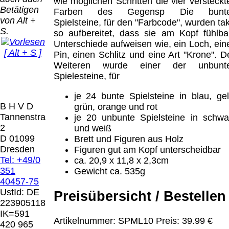
Bei dieser
wie möglichen Schritten die vier versteckt
Betätigen
Versandart
Farben des Gegensp Die bunt
Der Versand erfolgt
von Alt +
erhalten Sie per
Spielsteine, für den "Farbcode", wurden takt
als versichertes
S.
Email z.B. einen
so aufbereitet, dass sie am Kopf fühlba
Paket.
Lizenzschlüssel
Unterschiede aufweisen wie, ein Loch, ein
[ Alt + S ]
und die
Pin, einen Schlitz und eine Art "Krone". D
Selbstabholung
Rechnung /
Weiteren wurde einer der unbunt
vom Büro oder
Präqual
Lieferschein. Sie
Spielesteine, für
von
2026
erhalten also
Ausstellungen:
Wir sin
je 24 bunte Spielsteine in blau, gel
keinen
0.00 €
[ 8482 ]
B H V D
grün, orange und rot
Datenträger
.
Tannenstrasse
je 20 unbunte Spielsteine in schwa
2
und weiß
Die in diesem Dokument genannten
D 01099
Brett und Figuren aus Holz
Warenzeichen sind Eigentum der jeweiligen
Dresden
Figuren gut am Kopf unterscheidbar
Firmen. Preisänderungen, Irrtümer und
Tel: +49/0
ca. 20,9 x 11,8 x 2,3cm
technische Änderungen vorbehalten.
351
Gewicht ca. 535g
letzte Änderung: 20. April 2026 Blinden
40457-75
Hilfsmittel Vertrieb Dresden,
UstId:
DE
Preisübersicht / Bestellen
223905118
Mit einem Urteil vom 12.05.1998 - 312 O
IK=591
85/98 - Haftung für Links hat das Landgericht
Artikelnummer: SPML10 Preis: 39.99 €
420 965