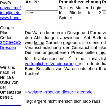
Hamburg entschieden, dass man durch die
Art.-Nr.
Produktbezeichnung
P
PayPal:
Anbringung eines Links, die Inhalte der
paypal.me/blindenhilfsmittel
Taktiles Master Logic
gelinkten Seite ggf. mit zu verantworten hat.
info@meteor.vision
für Blinde, für 2
Dieses kann nur dadurch verhindert werden,
www.bhvd.de
Spieler
dass man sich ausdrücklich von diesen
Inhalten distanziert. Hiermit distanzieren wir
Google
uns ausdrücklich von allen Inhalten, aller
Plus-
Die Waren können im Design und Farbe v
gelinkten Seiten auf unserer Homepage und
Codes:
den Abbildungen abweichen! Auf Batteri
machen uns diese Inhalte nicht zu eigen.
3QC5+QCG
wird
keine
Garantie gegeben, sie dienen d
Diese Erklärung gilt für alle auf unserer
Dresden
Veranschaulichung der Gebrauchsfähigkei
Homepage angebrachten Links.
Die hier angegebenen Preise gelten
nic
Die Europäische Kommission stellt eine
V
für Krankenkassen!
: eine zusätzlic
Plattform zur Online-Streitbeilegung (OS)
vertragliche Vereinbarung
ist erforderlic
bereit. Die Plattform finden Sie unter
Wir sind
Beim Bestellen von Waren entstehen Ihn
http://ec.europa.eu/consumers/odr/
Unsere E-
nach §4
Kosten!
Mailadresse lautet:
info@meteor.vision
.
Nr. 19a
Seitenanfang
Impressum
AGB
Widerruf
UStG von
Datenschutz
Urheberrechte
Kontakt
Links
der
Katalog (PDF)
Sitemap
»
weitere Produkte dieser Kategorie
Umsatzsteuer
große Anzeige
Schließen
X
befreit.
Tag:
ärgere nicht mensch dich ludo raus