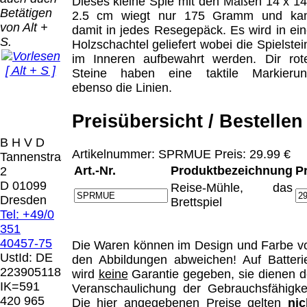
Bei dieser
Dieses kleine Spie mit den Maßen 14 x 14
Betätigen
Versandart
2.5 cm wiegt nur 175 Gramm und ka
Der Versand erfolgt
von Alt +
erhalten Sie per
damit in jedes Resegepäck. Es wird in ein
als versichertes
S.
Email z.B. einen
Holzschachtel geliefert wobei die Spielstei
Paket.
Lizenzschlüssel
im Inneren aufbewahrt werden. Dir rot
[ Alt + S ]
und die
Steine haben eine taktile Markierun
Selbstabholung
Rechnung /
ebenso die Linien.
vom Büro oder
Präqual
Lieferschein. Sie
von
2026
erhalten also
Preisübersicht / Bestellen
Ausstellungen:
Wir sin
keinen
0.00 €
[ 4023 ]
B H V D
Datenträger
.
Artikelnummer: SPRMUE Preis: 29.99 €
Tannenstrasse
Art.-Nr.
Produktbezeichnung
P
2
Die in diesem Dokument genannten
D 01099
Reise-Mühle, das
Warenzeichen sind Eigentum der jeweiligen
Dresden
Brettspiel
Firmen. Preisänderungen, Irrtümer und
Tel: +49/0
technische Änderungen vorbehalten.
351
letzte Änderung: 14. September 2025 Blinden
40457-75
Die Waren können im Design und Farbe v
Hilfsmittel Vertrieb Dresden,
UstId:
DE
den Abbildungen abweichen! Auf Batteri
223905118
wird
keine
Garantie gegeben, sie dienen d
Mit einem Urteil vom 12.05.1998 - 312 O
IK=591
Veranschaulichung der Gebrauchsfähigkei
85/98 - Haftung für Links hat das Landgericht
420 965
Die hier angegebenen Preise gelten
nic