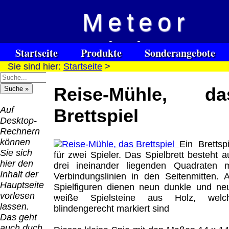
Meteor
Versandkosten DHL
Software
Vision
Standard bis 5kg
Download only
Startseite
Produkte
Sonderangebote
Deutschland
Sie sind hier:
Startseite
>
Spezialuhrenspecial
Deutschland
Kontakt
Impressum
Links
Nachnahme:
watches
Vorkasse:
für Blinde / Taubblinde
8.95 €
Reise-Mühle, da
Hilfsmittel
Warenkorb
0.00 €
/ deafblind / sourdes et aveugles
Deutschland
Deutschland
Vorkasse: 6.95
Auf
Brettspiel
PayPal:
€
Desktop-
0.00 €
Deutschland
Rechnern
EU (inkl.
PayPal: 6.95 €
können
Ein Brettspi
Schweiz)
EU (inkl.
Sie sich
für zwei Spieler. Das Spielbrett besteht a
Vorkasse:
Schweiz)
hier den
drei ineinander liegenden Quadraten m
QR
0.00 €
Vorkasse:
Inhalt der
Verbindungslinien in den Seitenmitten. A
Code:
EU (inkl.
20.00 €
Hauptseite
Spielfiguren dienen neun dunkle und ne
Schweiz)
EU (inkl.
vorlesen
weiße Spielsteine aus Holz, welc
PayPal:
Schweiz)
lassen.
blindengerecht markiert sind
0.00 €
PayPal: 20.00
Das geht
€
auch duch