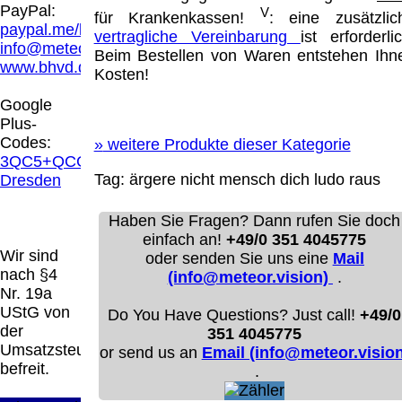
Hamburg entschieden, dass man durch die
PayPal:
V
für Krankenkassen!
: eine zusätzlic
Anbringung eines Links, die Inhalte der
paypal.me/blindenhilfsmittel
vertragliche Vereinbarung
ist erforderlic
gelinkten Seite ggf. mit zu verantworten hat.
info@meteor.vision
Beim Bestellen von Waren entstehen Ihn
Dieses kann nur dadurch verhindert werden,
www.bhvd.de
Kosten!
dass man sich ausdrücklich von diesen
Inhalten distanziert. Hiermit distanzieren wir
Google
uns ausdrücklich von allen Inhalten, aller
Plus-
gelinkten Seiten auf unserer Homepage und
Codes:
»
weitere Produkte dieser Kategorie
machen uns diese Inhalte nicht zu eigen.
3QC5+QCG
Diese Erklärung gilt für alle auf unserer
Tag:
ärgere nicht mensch dich ludo raus
Dresden
Homepage angebrachten Links.
Die Europäische Kommission stellt eine
Haben Sie Fragen? Dann rufen Sie doch
Plattform zur Online-Streitbeilegung (OS)
einfach an!
+49/0 351 4045775
bereit. Die Plattform finden Sie unter
Wir sind
oder senden Sie uns eine
Mail
http://ec.europa.eu/consumers/odr/
Unsere E-
nach §4
(info@meteor.vision)
.
Mailadresse lautet:
info@meteor.vision
.
Nr. 19a
Seitenanfang
Impressum
AGB
Widerruf
UStG von
Do You Have Questions? Just call!
+49/0
Datenschutz
Urheberrechte
Kontakt
Links
der
351 4045775
Katalog (PDF)
Sitemap
Umsatzsteuer
or send us an
Email (info@meteor.vision
große Anzeige
Schließen
X
befreit.
.