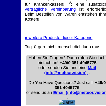
V
für Krankenkassen!
: eine zusätzlic
vertragliche Vereinbarung
ist erforderlic
Beim Bestellen von Waren entstehen Ihn
Kosten!
»
weitere Produkte dieser Kategorie
Tag:
ärgere nicht mensch dich ludo raus
Haben Sie Fragen? Dann rufen Sie doch
einfach an!
+49/0 351 4045775
oder senden Sie uns eine
Mail
(info@meteor.vision)
.
Do You Have Questions? Just call!
+49/0
351 4045775
or send us an
Email (info@meteor.vision
.