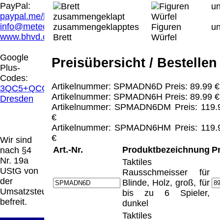
Hamburg entschieden, dass man durch die
PayPal:
Anbringung eines Links, die Inhalte der
paypal.me/blindenhilfsmittel
gelinkten Seite ggf. mit zu verantworten hat.
info@meteor.vision
zusammengeklapptes
Figuren un
Dieses kann nur dadurch verhindert werden,
www.bhvd.de
Brett
Würfel
dass man sich ausdrücklich von diesen
Inhalten distanziert. Hiermit distanzieren wir
Google
Preisübersicht / Bestellen
uns ausdrücklich von allen Inhalten, aller
Plus-
gelinkten Seiten auf unserer Homepage und
Codes:
machen uns diese Inhalte nicht zu eigen.
Artikelnummer: SPMADN6D Preis: 89.99 €
3QC5+QCG
Diese Erklärung gilt für alle auf unserer
Artikelnummer: SPMADN6H Preis: 89.99 €
Dresden
Homepage angebrachten Links.
Artikelnummer: SPMADN6DM Preis: 119.
Die Europäische Kommission stellt eine
€
Plattform zur Online-Streitbeilegung (OS)
Artikelnummer: SPMADN6HM Preis: 119.
bereit. Die Plattform finden Sie unter
€
Wir sind
http://ec.europa.eu/consumers/odr/
Unsere E-
Art.-Nr.
Produktbezeichnung
P
nach §4
Mailadresse lautet:
info@meteor.vision
.
Nr. 19a
Taktiles
Seitenanfang
Impressum
AGB
Widerruf
UStG von
Rausschmeisser für
Datenschutz
Urheberrechte
Kontakt
Links
der
Blinde, Holz, groß, für
Katalog (PDF)
Sitemap
Umsatzsteuer
bis zu 6 Spieler,
große Anzeige
Schließen
X
befreit.
dunkel
Taktiles