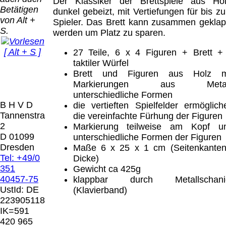
Bei dieser
Der Klassiker der Brettspiele aus Hol
Betätigen
Versandart
dunkel gebeizt, mit Vertiefungen für bis zu
Der Versand erfolgt
von Alt +
erhalten Sie per
Spieler. Das Brett kann zusammen geklap
als versichertes
S.
Email z.B. einen
werden um Platz zu sparen.
Paket.
Lizenzschlüssel
[ Alt + S ]
27 Teile, 6 x 4 Figuren + Brett +
und die
Selbstabholung
taktiler Würfel
Rechnung /
vom Büro oder
Präqual
Brett und Figuren aus Holz m
Lieferschein. Sie
von
2026
Markierungen aus Metal
erhalten also
Ausstellungen:
Wir sin
unterschiedliche Formen
keinen
0.00 €
[ 7617 ]
B H V D
die vertieften Spielfelder ermöglich
Datenträger
.
Tannenstrasse
die vereinfachte Fürhung der Figuren
2
Markierung teilweise am Kopf u
Die in diesem Dokument genannten
D 01099
unterschiedliche Formen der Figuren
Warenzeichen sind Eigentum der jeweiligen
Dresden
Maße 6 x 25 x 1 cm (Seitenkanten
Firmen. Preisänderungen, Irrtümer und
Tel: +49/0
Dicke)
technische Änderungen vorbehalten.
351
Gewicht ca 425g
letzte Änderung: 10. März 2026 Blinden
40457-75
klappbar durch Metallschani
Hilfsmittel Vertrieb Dresden,
UstId:
DE
(Klavierband)
223905118
Mit einem Urteil vom 12.05.1998 - 312 O
IK=591
85/98 - Haftung für Links hat das Landgericht
420 965