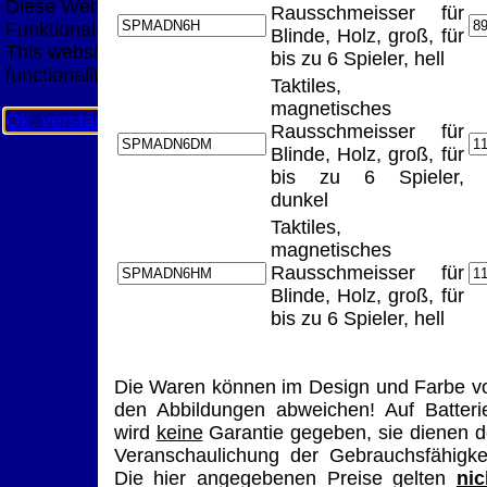
Diese Website nutzt Cookies, um bestmögliche
Rausschmeisser für
Funktionalität bieten zu können.
Blinde, Holz, groß, für
This website uses cookies to provide the best possible
bis zu 6 Spieler, hell
functionality.
Taktiles,
magnetisches
Ok, verstanden
Mehr Infos
Rausschmeisser für
Blinde, Holz, groß, für
bis zu 6 Spieler,
dunkel
Taktiles,
magnetisches
Rausschmeisser für
Blinde, Holz, groß, für
bis zu 6 Spieler, hell
Die Waren können im Design und Farbe v
den Abbildungen abweichen! Auf Batteri
wird
keine
Garantie gegeben, sie dienen d
Veranschaulichung der Gebrauchsfähigkei
Die hier angegebenen Preise gelten
nic