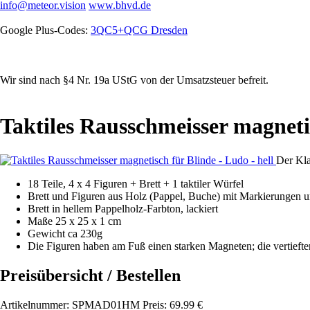
info@meteor.vision
www.bhvd.de
Google Plus-Codes:
3QC5+QCG Dresden
Wir sind nach §4 Nr. 19a UStG von der Umsatzsteuer befreit.
Taktiles Rausschmeisser magnetis
Der Kla
18 Teile, 4 x 4 Figuren + Brett + 1 taktiler Würfel
Brett und Figuren aus Holz (Pappel, Buche) mit Markierungen 
Brett in hellem Pappelholz-Farbton, lackiert
Maße 25 x 25 x 1 cm
Gewicht ca 230g
Die Figuren haben am Fuß einen starken Magneten; die vertieften
Preisübersicht / Bestellen
Artikelnummer: SPMAD01HM Preis: 69.99 €