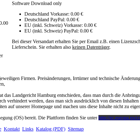
Software Download only
Deutschland Vorkasse: 0.00 €
Deutschland PayPal: 0.00 €
0.00
EU (inkl. Schweiz) Vorkasse: 0.00 €
EU (inkl. Schweiz) PayPal: 0.00 €
Bei dieser Versandart erhalten Sie per Email z.B. einen Lizenzsc
Lieferschein. Sie erhalten also
keinen Datenträger
.
er
eweiligen Firmen. Preisänderungen, Irrtümer und technische Änderung
en,
at das Landgericht Hamburg entschieden, dass man durch die Anbringun
rch verhindert werden, dass man sich ausdrücklich von diesen Inhalten d
Seiten auf unserer Homepage und machen uns diese Inhalte nicht zu eigen
legung (OS) bereit. Die Plattform finden Sie unter
http://ec.europa.eu/
e
Kontakt
Links
Katalog (PDF)
Sitemap