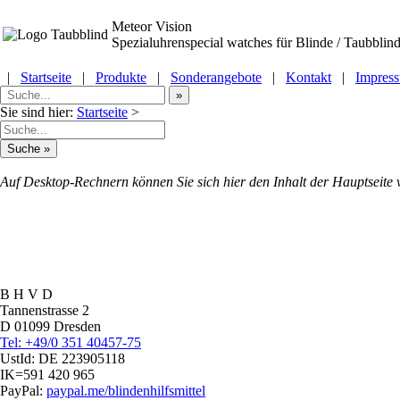
Meteor Vision
Spezialuhrenspecial watches
für Blinde / Taubblind
|
Startseite
|
Produkte
|
Sonderangebote
|
Kontakt
|
Impres
Sie sind hier:
Startseite
>
Auf Desktop-Rechnern können Sie sich hier den Inhalt der Hauptseite 
B H V D
Tannenstrasse 2
D 01099 Dresden
Tel: +49/0 351 40457-75
UstId:
DE 223905118
IK=591 420 965
PayPal:
paypal.me/blindenhilfsmittel