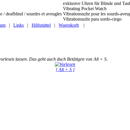
exklusive Uhren für Blinde und Tau
Vibrating Pocket Watch
e / deafblind / sourdes et aveugles
Vibrationsuzhr pour les sourds-aveu
Vibrationsuzhr para sordo-ciego
sum
|
Links
|
Hilfsmittel
|
Warenkorb
|
vorlesen lassen. Das geht auch duch Betätigen von Alt + S.
[ Alt + S ]