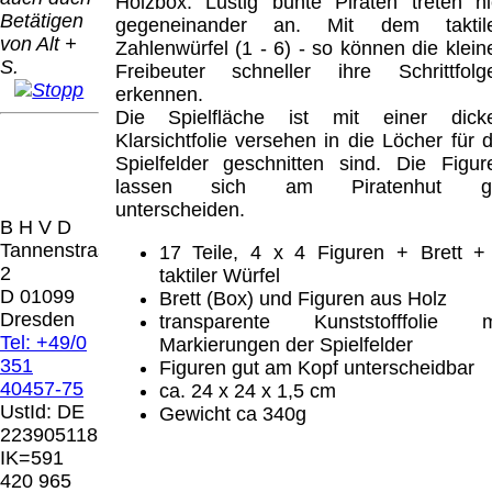
Bei dieser
Holzbox. Lustig bunte Piraten treten hi
Betätigen
Versandart
gegeneinander an. Mit dem taktil
Der Versand erfolgt
von Alt +
erhalten Sie per
Zahlenwürfel (1 - 6) - so können die klein
als versichertes
S.
Email z.B. einen
Freibeuter schneller ihre Schrittfolg
Paket.
Lizenzschlüssel
erkennen.
und die
Die Spielfläche ist mit einer dick
Selbstabholung
Rechnung /
Klarsichtfolie versehen in die Löcher für d
vom Büro oder
Präqual
Lieferschein. Sie
Spielfelder geschnitten sind. Die Figur
von
2026
erhalten also
lassen sich am Piratenhut g
Ausstellungen:
Wir sin
keinen
unterscheiden.
0.00 €
[ 7063 ]
B H V D
Datenträger
.
Tannenstrasse
17 Teile, 4 x 4 Figuren + Brett +
2
taktiler Würfel
Die in diesem Dokument genannten
D 01099
Brett (Box) und Figuren aus Holz
Warenzeichen sind Eigentum der jeweiligen
Dresden
transparente Kunststofffolie m
Firmen. Preisänderungen, Irrtümer und
Tel: +49/0
Markierungen der Spielfelder
technische Änderungen vorbehalten.
351
Figuren gut am Kopf unterscheidbar
letzte Änderung: 21. Februar 2026 Blinden
40457-75
ca. 24 x 24 x 1,5 cm
Hilfsmittel Vertrieb Dresden,
UstId:
DE
Gewicht ca 340g
223905118
Mit einem Urteil vom 12.05.1998 - 312 O
IK=591
85/98 - Haftung für Links hat das Landgericht
420 965