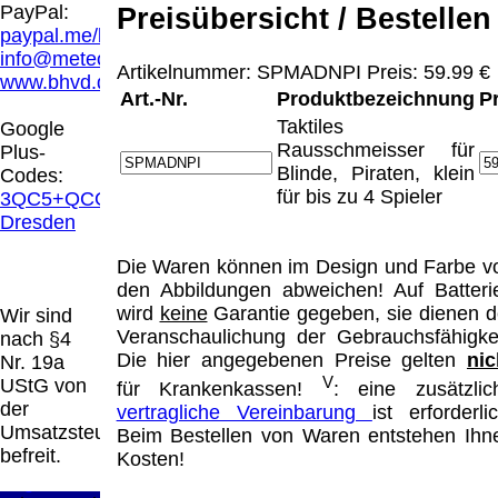
Hamburg entschieden, dass man durch die
PayPal:
Preisübersicht / Bestellen
Anbringung eines Links, die Inhalte der
paypal.me/blindenhilfsmittel
gelinkten Seite ggf. mit zu verantworten hat.
info@meteor.vision
Artikelnummer: SPMADNPI Preis: 59.99 €
Dieses kann nur dadurch verhindert werden,
www.bhvd.de
dass man sich ausdrücklich von diesen
Art.-Nr.
Produktbezeichnung
P
Inhalten distanziert. Hiermit distanzieren wir
Taktiles
Google
uns ausdrücklich von allen Inhalten, aller
Rausschmeisser für
Plus-
gelinkten Seiten auf unserer Homepage und
Blinde, Piraten, klein
Codes:
machen uns diese Inhalte nicht zu eigen.
für bis zu 4 Spieler
3QC5+QCG
Diese Erklärung gilt für alle auf unserer
Dresden
Homepage angebrachten Links.
Die Europäische Kommission stellt eine
Die Waren können im Design und Farbe v
Plattform zur Online-Streitbeilegung (OS)
den Abbildungen abweichen! Auf Batteri
bereit. Die Plattform finden Sie unter
wird
keine
Garantie gegeben, sie dienen d
Wir sind
http://ec.europa.eu/consumers/odr/
Unsere E-
Veranschaulichung der Gebrauchsfähigkei
nach §4
Mailadresse lautet:
info@meteor.vision
.
Die hier angegebenen Preise gelten
nic
Nr. 19a
Seitenanfang
Impressum
AGB
Widerruf
V
UStG von
für Krankenkassen!
: eine zusätzlic
Datenschutz
Urheberrechte
Kontakt
Links
der
vertragliche Vereinbarung
ist erforderlic
Katalog (PDF)
Sitemap
Umsatzsteuer
Beim Bestellen von Waren entstehen Ihn
große Anzeige
Schließen
X
befreit.
Kosten!