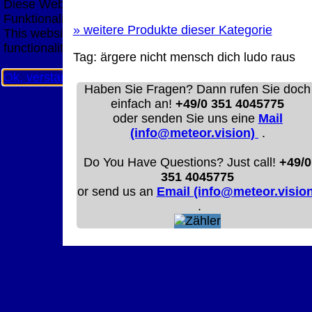
Diese Website nutzt Cookies, um bestmögliche
Funktionalität bieten zu können.
»
weitere Produkte dieser Kategorie
This website uses cookies to provide the best possible
functionality.
Tag:
ärgere nicht mensch dich ludo raus
Ok, verstanden
Mehr Infos
Haben Sie Fragen? Dann rufen Sie doch
einfach an!
+49/0 351 4045775
oder senden Sie uns eine
Mail
(info@meteor.vision)
.
Do You Have Questions? Just call!
+49/0
351 4045775
or send us an
Email (info@meteor.vision
.