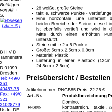
Bei dieser
Betätigen
Versandart
28 weiße, große Steine
Der Versand erfolgt
von Alt +
erhalten Sie per
taktile, schwarze Punkte - Vertiefunge
als versichertes
S.
Email z.B. einen
Eine horizontale Line unterteilt d
Paket.
Lizenzschlüssel
beiden Bereiche der Steine, diese Lin
[ Alt + S ]
und die
ist ebenfalls vertieft und wird in d
Selbstabholung
Rechnung /
Mitte durch einen erhöhten Pun
vom Büro oder
Präqual
Lieferschein. Sie
unterstützt.
von
2026
erhalten also
Steine mit je 2 x 6 Punkte
Ausstellungen:
Wir sin
keinen
Größe: 5cm x 2.5cm x 0,8cm
0.00 €
[
]
[
]
B H V D
Datenträger
.
Material: Plastik
Tannenstrasse
Lieferung in einer Plastbox (12cm
2
24.8cm x 2.6cm)
Die in diesem Dokument genannten
D 01099
Warenzeichen sind Eigentum der jeweiligen
Dresden
Firmen. Preisänderungen, Irrtümer und
Preisübersicht / Bestellen
Tel: +49/0
technische Änderungen vorbehalten.
351
letzte Änderung: 22. Januar 2025 Blinden
40457-75
Artikelnummer: RNGB85 Preis: 22.26 €
Hilfsmittel Vertrieb Dresden,
Fax: +49/0
Art.-Nr.
Produktbezeichnung
P
321
Domino,
Mit einem Urteil vom 12.05.1998 - 312 O
21028779
kontrastreich, taktiel,
85/98 - Haftung für Links hat das Landgericht
UstId:
DE