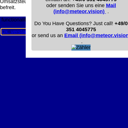
Umsatzsteuer
Diese Website nutzt Cookies, um bestmögliche
oder senden Sie uns eine
Mail
befreit.
Funktionalität bieten zu können.
(info@meteor.vision)
.
This website uses cookies to provide the best possible
functionality.
Do You Have Questions? Just call!
+49/0
351 4045775
Ok, verstanden
Mehr Infos
or send us an
Email (info@meteor.vision
.