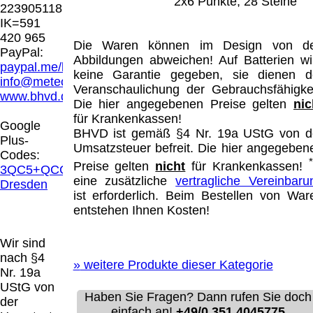
2x6 Punkte, 28 Steine
Hamburg entschieden, dass man durch die
223905118
Anbringung eines Links, die Inhalte der
IK=591
gelinkten Seite ggf. mit zu verantworten hat.
420 965
Die Waren können im Design von d
Dieses kann nur dadurch verhindert werden,
PayPal:
Abbildungen abweichen! Auf Batterien wi
dass man sich ausdrücklich von diesen
paypal.me/blindenhilfsmittel
keine Garantie gegeben, sie dienen d
Inhalten distanziert. Hiermit distanzieren wir
info@meteor.vision
Veranschaulichung der Gebrauchsfähigkei
uns ausdrücklich von allen Inhalten, aller
www.bhvd.de
Die hier angegebenen Preise gelten
nic
gelinkten Seiten auf unserer Homepage und
für Krankenkassen!
machen uns diese Inhalte nicht zu eigen.
Google
BHVD ist gemäß §4 Nr. 19a UStG von d
Diese Erklärung gilt für alle auf unserer
Plus-
Umsatzsteuer befreit. Die hier angegeben
Homepage angebrachten Links.
Codes:
Die Europäische Kommission stellt eine
Preise gelten
nicht
für Krankenkassen!
3QC5+QCG
Plattform zur Online-Streitbeilegung (OS)
eine zusätzliche
vertragliche Vereinbaru
Dresden
bereit. Die Plattform finden Sie unter
ist erforderlich. Beim Bestellen von War
http://ec.europa.eu/consumers/odr/
Unsere E-
entstehen Ihnen Kosten!
Mailadresse lautet:
info@meteor.vision
.
Seitenanfang
Impressum
AGB
Widerruf
Wir sind
Datenschutz
Urheberrechte
Kontakt
Links
nach §4
»
weitere Produkte dieser Kategorie
Katalog (PDF)
Sitemap
Nr. 19a
große Anzeige
Schließen
X
UStG von
Haben Sie Fragen? Dann rufen Sie doch
der
einfach an!
+49/0 351 4045775