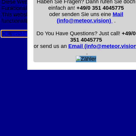
Haben Sie Fragen? Dann rufen Sie doch
Diese Website nutzt Cookies, um bestmögliche
einfach an!
+49/0 351 4045775
Funktionalität bieten zu können.
oder senden Sie uns eine
Mail
This website uses cookies to provide the best possible
(info@meteor.vision)
.
functionality.
Do You Have Questions? Just call!
+49/0
Ok, verstanden
Mehr Infos
351 4045775
or send us an
Email (info@meteor.vision
.