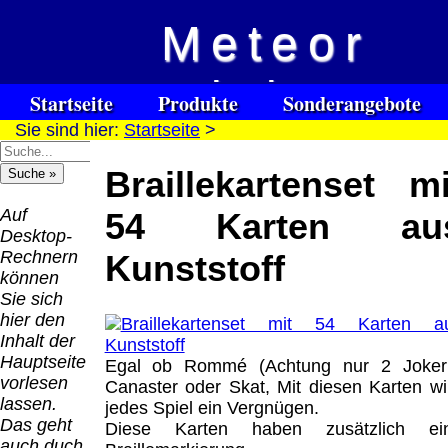
Meteor
Versandkosten DHL
Software
Vision
Standard bis 5kg
Download only
Startseite
Produkte
Sonderangebote
Deutschland
Sie sind hier:
Startseite
>
Spezialuhrenspecial
Deutschland
Kontakt
Impressum
Links
Nachnahme:
watches
Vorkasse:
für Blinde / Taubblinde
8.95 €
Braillekartenset mi
Hilfsmittel
Warenkorb
0.00 €
/ deafblind / sourdes et aveugles
Deutschland
Deutschland
Vorkasse: 6.95
Auf
54 Karten au
PayPal:
€
Desktop-
0.00 €
Deutschland
Rechnern
Kunststoff
EU (inkl.
PayPal: 6.95 €
können
Schweiz)
EU (inkl.
Sie sich
Vorkasse:
Schweiz)
hier den
QR
0.00 €
Vorkasse:
Inhalt der
Code:
EU (inkl.
20.00 €
Hauptseite
Egal ob Rommé (Achtung nur 2 Joker!
Schweiz)
EU (inkl.
vorlesen
Canaster oder Skat, Mit diesen Karten wi
PayPal:
Schweiz)
lassen.
jedes Spiel ein Vergnügen.
0.00 €
PayPal: 20.00
Das geht
Diese Karten haben zusätzlich ei
€
auch duch