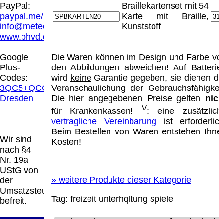
Hamburg entschieden, dass man durch die
PayPal:
Braillekartenset mit 54
Anbringung eines Links, die Inhalte der
paypal.me/blindenhilfsmittel
Karte mit Braille,
gelinkten Seite ggf. mit zu verantworten hat.
info@meteor.vision
Kunststoff
Dieses kann nur dadurch verhindert werden,
www.bhvd.de
dass man sich ausdrücklich von diesen
Inhalten distanziert. Hiermit distanzieren wir
Google
Die Waren können im Design und Farbe v
uns ausdrücklich von allen Inhalten, aller
Plus-
den Abbildungen abweichen! Auf Batteri
gelinkten Seiten auf unserer Homepage und
Codes:
wird
keine
Garantie gegeben, sie dienen d
machen uns diese Inhalte nicht zu eigen.
3QC5+QCG
Veranschaulichung der Gebrauchsfähigkei
Diese Erklärung gilt für alle auf unserer
Dresden
Die hier angegebenen Preise gelten
nic
Homepage angebrachten Links.
V
für Krankenkassen!
: eine zusätzlic
Die Europäische Kommission stellt eine
vertragliche Vereinbarung
ist erforderlic
Plattform zur Online-Streitbeilegung (OS)
Beim Bestellen von Waren entstehen Ihn
bereit. Die Plattform finden Sie unter
Wir sind
Kosten!
http://ec.europa.eu/consumers/odr/
Unsere E-
nach §4
Mailadresse lautet:
info@meteor.vision
.
Nr. 19a
Seitenanfang
Impressum
AGB
Widerruf
UStG von
Datenschutz
Urheberrechte
Kontakt
Links
»
weitere Produkte dieser Kategorie
der
Katalog (PDF)
Sitemap
Umsatzsteuer
Tag:
freizeit
unterhqltung
spiele
große Anzeige
Schließen
X
befreit.