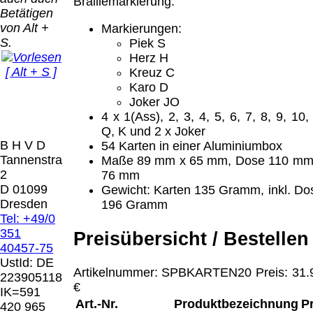
Bei dieser
Braillemarkierung.
Betätigen
Versandart
Der Versand erfolgt
von Alt +
Markierungen:
erhalten Sie per
als versichertes
S.
Piek S
Email z.B. einen
Paket.
Herz H
Lizenzschlüssel
[ Alt + S ]
Kreuz C
und die
Selbstabholung
Karo D
Rechnung /
vom Büro oder
Präqual
Joker JO
Lieferschein. Sie
von
2026
4 x 1(Ass), 2, 3, 4, 5, 6, 7, 8, 9, 10, 
erhalten also
Ausstellungen:
Wir sin
Q, K und 2 x Joker
keinen
0.00 €
[ 7535 ]
B H V D
54 Karten in einer Aluminiumbox
Datenträger
.
Tannenstrasse
Maße 89 mm x 65 mm, Dose 110 mm
2
76 mm
Die in diesem Dokument genannten
D 01099
Gewicht: Karten 135 Gramm, inkl. Do
Warenzeichen sind Eigentum der jeweiligen
Dresden
196 Gramm
Firmen. Preisänderungen, Irrtümer und
Tel: +49/0
technische Änderungen vorbehalten.
351
Preisübersicht / Bestellen
letzte Änderung: 10. März 2026 Blinden
40457-75
Hilfsmittel Vertrieb Dresden,
UstId:
DE
Artikelnummer: SPBKARTEN20 Preis: 31.
223905118
Mit einem Urteil vom 12.05.1998 - 312 O
€
IK=591
85/98 - Haftung für Links hat das Landgericht
Art.-Nr.
Produktbezeichnung
P
420 965