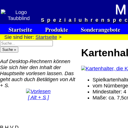
M
Versandkosten DHL Standar
Spezialuhrenspe
bis 5kg
Startseite
Produkte
Sonderangebote
Deutschland Nachnahm
Sie sind hier:
Startseite
>
8.95 €
Deutschland Vorkasse:
Kartenhalt
6.95 €
Deutschland PayPal: 6.
Auf Desktop-Rechnern können
€
Sie sich hier den Inhalt der
EU (inkl. Schweiz)
Hauptseite vorlesen lassen. Das
QR Code:
Vorkasse: 20.00 €
geht auch duch Betätigen von Alt
Spielkartenhal
EU (inkl. Schweiz)
+ S.
vom Nürnberger
PayPal: 20.00 €
Mindestalter: 4
[ Alt + S ]
Maße: ca. 7,5
Der Versand erfolgt als
versichertes Paket.
Selbstabholung vom Bü
oder von Ausstellungen
B H V D