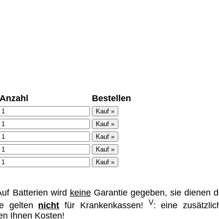
ümer und
 dass man durch
ch verhindert
on allen Inhalten,
Anzahl
Bestellen
ür alle auf
ie unter
uf Batterien wird
keine
Garantie gegeben, sie dienen d
V
se gelten
nicht
für Krankenkassen!
: eine zusätzlic
hen Ihnen Kosten!