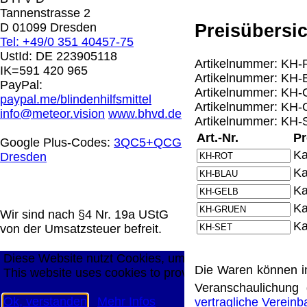
0.00 €
Tannenstrasse 2
Preisübersic
D 01099 Dresden
Tel: +49/0 351 40457-75
Die in diesem Dokument genannten Warenzeichen sind 
UstId:
DE 223905118
Artikelnummer: KH-R
technische Änderungen vorbehalten.
IK=591 420 965
Artikelnummer: KH-B
letzte Änderung: 13. Juli 2026 Blinden Hilfsmittel Vert
PayPal:
Artikelnummer: KH-G
paypal.me/blindenhilfsmittel
Artikelnummer: KH-
Mit einem Urteil vom 12.05.1998 - 312 O 85/98 - Haft
info@meteor.vision
www.bhvd.de
Artikelnummer: KH-S
die Anbringung eines Links, die Inhalte der gelinkten S
werden, dass man sich ausdrücklich von diesen Inhalten 
Art.-Nr.
Pr
Google Plus-Codes:
3QC5+QCG
aller gelinkten Seiten auf unserer Homepage und machen 
Ka
Dresden
unserer Homepage angebrachten Links.
Ka
Die Europäische Kommission stellt eine Plattform zur On
Ka
http://ec.europa.eu/consumers/odr/
Unsere E-Mailadres
Ka
Seitenanfang
Impressum
AGB
Widerruf
Datenschutz
Wir sind nach §4 Nr. 19a UStG
Ka
große Anzeige
Schließen
X
von der Umsatzsteuer befreit.
Diese Website nutzt Cookies, um bestmögliche Funktion
Die Waren können i
This website uses cookies to provide the best possible f
Veranschaulichung 
Ok, verstanden
Mehr Infos
vertragliche Verein