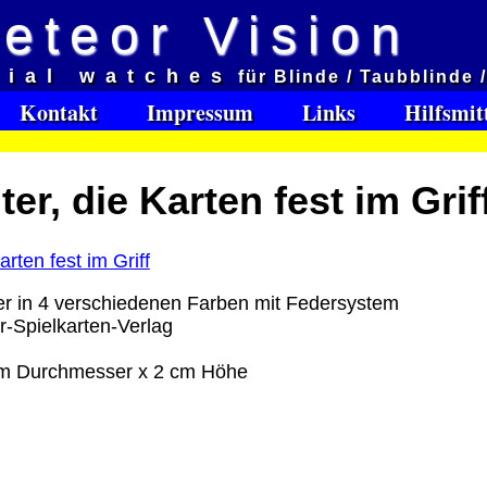
eteor Vision
d
cial watches
für Blinde / Taubblinde 
et aveugles
Kontakt
Impressum
Links
Hilfsmit
e:
er, die Karten fest im Grif
Software Download only
95
Deutschland Vorkasse: 0.00 €
Deutschland PayPal: 0.00 €
EU (inkl. Schweiz) Vorkasse: 0.00 €
ter in 4 verschiedenen Farben mit Federsystem
EU (inkl. Schweiz) PayPal: 0.00 €
-Spielkarten-Verlag
Bei dieser Versandart erhalten Sie per Email z.B. ein
cm Durchmesser x 2 cm Höhe
Lizenzschlüssel und die Rechnung / Lieferschein. Sie
keinen Datenträger
.
ro
: