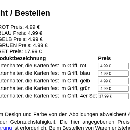
ht / Bestellen
Eigentum der jeweiligen Firmen. Preisänderungen, Irrt
OT Preis: 4.99 €
LAU Preis: 4.99 €
rieb Dresden,
ELB Preis: 4.99 €
GRUEN Preis: 4.99 €
ung für Links hat das Landgericht Hamburg entschieden,
ET Preis: 17.99 €
eite ggf. mit zu verantworten hat. Dieses kann nur dadur
distanziert. Hiermit distanzieren wir uns ausdrücklich v
oduktbezeichnung
Preis
uns diese Inhalte nicht zu eigen. Diese Erklärung gilt f
rtenhalter, die Karten fest im Griff, rot
rtenhalter, die Karten fest im Griff, blau
line-Streitbeilegung (OS) bereit. Die Plattform finden S
rtenhalter, die Karten fest im Griff, gelb
se lautet:
info@meteor.vision
.
rtenhalter, die Karten fest im Griff, grün
Urheberrechte
Kontakt
Links
Katalog (PDF)
Sitemap
rtenhalter, die Karten fest im Griff, 4er Set
alität bieten zu können.
m Design und Farbe von den Abbildungen abweichen! A
unctionality.
der Gebrauchsfähigkeit. Die hier angegebenen Prei
barung
ist erforderlich. Beim Bestellen von Waren entste