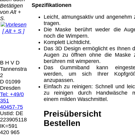
Bei dieser
Spezifikationen
Betätigen
Versandart
Der Versand erfolgt
von Alt +
erhalten Sie per
als versichertes
Leicht, atmungsaktiv und angenehm 
S.
Email z.B. einen
Paket.
tragen.
Lizenzschlüssel
Die Maske berührt weder die Aug
[ Alt + S ]
und die
Selbstabholung
noch die Wimpern.
Rechnung /
vom Büro oder
Präqual
Komplett Lichtdicht.
Lieferschein. Sie
von
2026
Das 3D Design ermöglicht es Ihnen d
erhalten also
Ausstellungen:
Wir sin
Augen zu öffnen ohne die Maske 
keinen
0.00 €
[ 7055 ]
berühren mit wimperen.
B H V D
Datenträger
.
Das Gummiband kann eingestel
Tannenstrasse
werden, um sich Ihrer Kopfgrö
2
Die in diesem Dokument genannten
anzupassen.
D 01099
Warenzeichen sind Eigentum der jeweiligen
Einfach zu reinigen: Schnell und leic
Dresden
Firmen. Preisänderungen, Irrtümer und
zu reinigen durch Handwäsche m
Tel: +49/0
technische Änderungen vorbehalten.
einem milden Waschmittel.
351
letzte Änderung: 21. Februar 2026 Blinden
40457-75
Hilfsmittel Vertrieb Dresden,
Preisübersicht 
UstId:
DE
223905118
Bestellen
Mit einem Urteil vom 12.05.1998 - 312 O
IK=591
85/98 - Haftung für Links hat das Landgericht
420 965