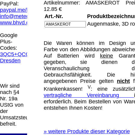
Hamburg entschieden, dass man durch die
Artikelnummer: AMASKEROT Prei
PayPal:
Anbringung eines Links, die Inhalte der
12.85 €
paypal.me/blindenhilfsmittel
gelinkten Seite ggf. mit zu verantworten hat.
info@meteor.vision
Art.-Nr.
Produktbezeichnu
Dieses kann nur dadurch verhindert werden,
www.bhvd.de
Augenmaske, 3D ro
dass man sich ausdrücklich von diesen
Inhalten distanziert. Hiermit distanzieren wir
Google
uns ausdrücklich von allen Inhalten, aller
Plus-
Die Waren können im Design u
gelinkten Seiten auf unserer Homepage und
Codes:
Farbe von den Abbildungen abweiche
machen uns diese Inhalte nicht zu eigen.
3QC5+QCG
Auf Batterien wird
keine
Garant
Diese Erklärung gilt für alle auf unserer
Dresden
gegeben, sie dienen d
Homepage angebrachten Links.
Veranschaulichung de
Die Europäische Kommission stellt eine
Gebrauchsfähigkeit. Die hi
Plattform zur Online-Streitbeilegung (OS)
angegebenen Preise gelten
nicht
f
bereit. Die Plattform finden Sie unter
Wir sind
V
Krankenkassen!
: eine zusätzlic
http://ec.europa.eu/consumers/odr/
Unsere E-
nach §4
vertragliche Vereinbarung
Mailadresse lautet:
info@meteor.vision
.
Nr. 19a
erforderlich. Beim Bestellen von War
Seitenanfang
Impressum
AGB
Widerruf
UStG von
entstehen Ihnen Kosten!
Datenschutz
Urheberrechte
Kontakt
Links
der
Katalog (PDF)
Sitemap
Umsatzsteuer
große Anzeige
Schließen
X
befreit.
»
weitere Produkte dieser Kategorie