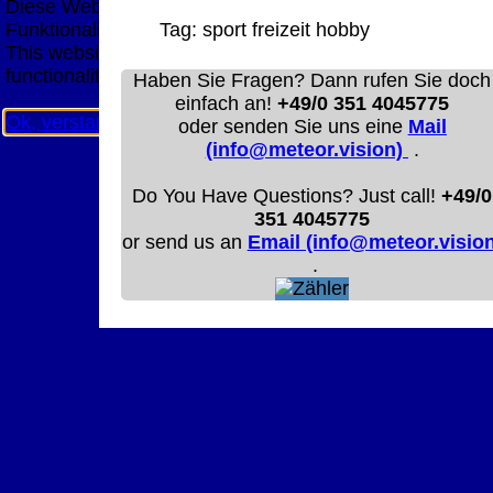
Diese Website nutzt Cookies, um bestmögliche
Funktionalität bieten zu können.
Tag:
sport
freizeit
hobby
This website uses cookies to provide the best possible
functionality.
Haben Sie Fragen? Dann rufen Sie doch
einfach an!
+49/0 351 4045775
Ok, verstanden
Mehr Infos
oder senden Sie uns eine
Mail
(info@meteor.vision)
.
Do You Have Questions? Just call!
+49/0
351 4045775
or send us an
Email (info@meteor.vision
.