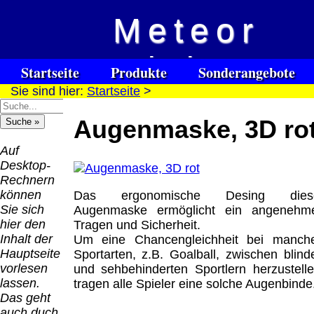
Meteor
Versandkosten DHL
Software
Vision
Standard bis 5kg
Download only
Startseite
Produkte
Sonderangebote
Deutschland
Sie sind hier:
Startseite
>
Spezialuhrenspecial
Deutschland
Kontakt
Impressum
Links
Nachnahme:
watches
Vorkasse:
für Blinde / Taubblinde
8.95 €
Augenmaske, 3D ro
Hilfsmittel
Warenkorb
0.00 €
/ deafblind / sourdes et aveugles
Deutschland
Deutschland
Vorkasse: 6.95
Auf
PayPal:
€
Desktop-
0.00 €
Deutschland
Rechnern
EU (inkl.
PayPal: 6.95 €
können
Das ergonomische Desing dies
Schweiz)
EU (inkl.
Sie sich
Augenmaske ermöglicht ein angenehm
Vorkasse:
Schweiz)
hier den
Tragen und Sicherheit.
QR
0.00 €
Vorkasse:
Inhalt der
Um eine Chancengleichheit bei manch
Code:
EU (inkl.
20.00 €
Hauptseite
Sportarten, z.B. Goalball, zwischen blind
Schweiz)
EU (inkl.
vorlesen
und sehbehinderten Sportlern herzustelle
PayPal:
Schweiz)
lassen.
tragen alle Spieler eine solche Augenbinde
0.00 €
PayPal: 20.00
Das geht
€
auch duch