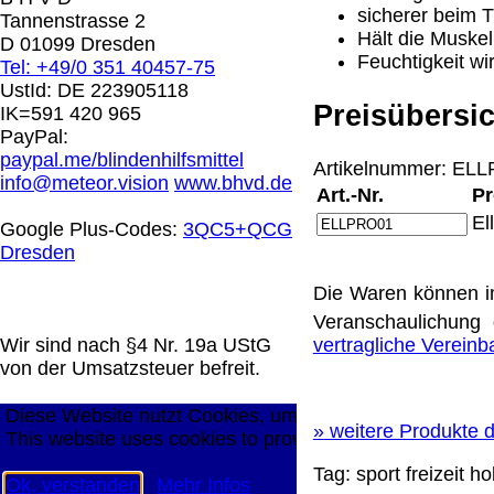
0.00 €
sicherer beim 
Tannenstrasse 2
Hält die Muskel
D 01099 Dresden
Feuchtigkeit wi
Tel: +49/0 351 40457-75
Die in diesem Dokument genannten Warenzeichen sind 
UstId:
DE 223905118
technische Änderungen vorbehalten.
Preisübersic
IK=591 420 965
letzte Änderung: 26. Januar 2026 Blinden Hilfsmittel V
PayPal:
paypal.me/blindenhilfsmittel
Artikelnummer: ELL
Mit einem Urteil vom 12.05.1998 - 312 O 85/98 - Haft
info@meteor.vision
www.bhvd.de
Art.-Nr.
Pr
die Anbringung eines Links, die Inhalte der gelinkten S
werden, dass man sich ausdrücklich von diesen Inhalten 
El
Google Plus-Codes:
3QC5+QCG
aller gelinkten Seiten auf unserer Homepage und machen 
Dresden
unserer Homepage angebrachten Links.
Die Europäische Kommission stellt eine Plattform zur On
Die Waren können i
http://ec.europa.eu/consumers/odr/
Unsere E-Mailadres
Veranschaulichung 
Seitenanfang
Impressum
AGB
Widerruf
Datenschutz
Wir sind nach §4 Nr. 19a UStG
vertragliche Verein
große Anzeige
Schließen
X
von der Umsatzsteuer befreit.
Diese Website nutzt Cookies, um bestmögliche Funktion
»
weitere Produkte d
This website uses cookies to provide the best possible f
Tag:
sport
freizeit
ho
Ok, verstanden
Mehr Infos