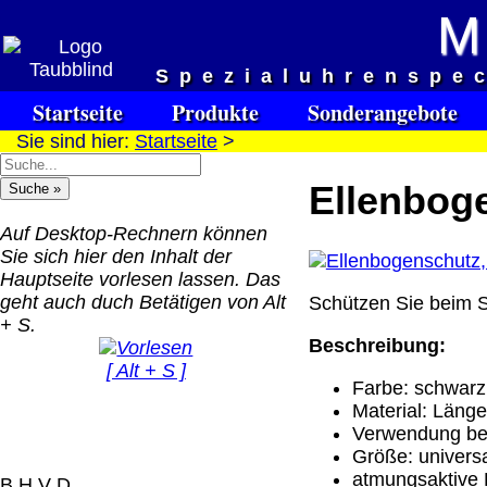
M
Versandkosten DHL Standar
Spezialuhrenspe
bis 5kg
Startseite
Produkte
Sonderangebote
Deutschland Nachnahm
Sie sind hier:
Startseite
>
8.95 €
Deutschland Vorkasse:
Ellenboge
6.95 €
Deutschland PayPal: 6.
Auf Desktop-Rechnern können
€
Sie sich hier den Inhalt der
EU (inkl. Schweiz)
Hauptseite vorlesen lassen. Das
QR Code:
Vorkasse: 20.00 €
geht auch duch Betätigen von Alt
Schützen Sie beim Sp
EU (inkl. Schweiz)
+ S.
PayPal: 20.00 €
Beschreibung:
[ Alt + S ]
Der Versand erfolgt als
Farbe: schwarz
versichertes Paket.
Material: Länge
Verwendung beim
Selbstabholung vom Bü
Größe: univers
oder von Ausstellungen
atmungsaktive
B H V D