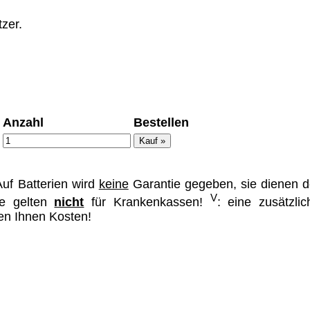
zer.
ümer und
 dass man durch
Anzahl
Bestellen
ch verhindert
on allen Inhalten,
ür alle auf
ie unter
uf Batterien wird
keine
Garantie gegeben, sie dienen d
V
se gelten
nicht
für Krankenkassen!
: eine zusätzlic
hen Ihnen Kosten!