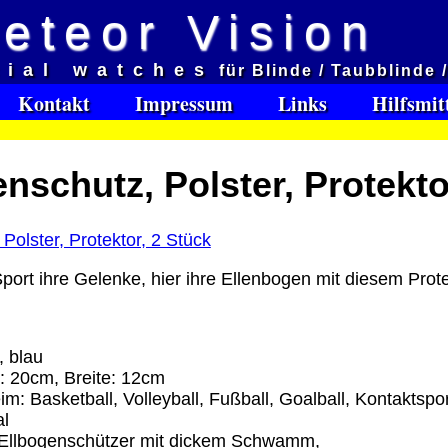
eteor Vision
d
cial watches
für Blinde / Taubblinde 
et aveugles
Kontakt
Impressum
Links
Hilfsmit
e:
nschutz, Polster, Protekto
Software Download only
95
Deutschland Vorkasse: 0.00 €
Deutschland PayPal: 0.00 €
EU (inkl. Schweiz) Vorkasse: 0.00 €
ort ihre Gelenke, hier ihre Ellenbogen mit diesem Prot
EU (inkl. Schweiz) PayPal: 0.00 €
Bei dieser Versandart erhalten Sie per Email z.B. ein
Lizenzschlüssel und die Rechnung / Lieferschein. Sie
, blau
keinen Datenträger
.
: 20cm, Breite: 12cm
: Basketball, Volleyball, Fußball, Goalball, Kontaktspor
ro
al
:
 Ellbogenschützer mit dickem Schwamm,