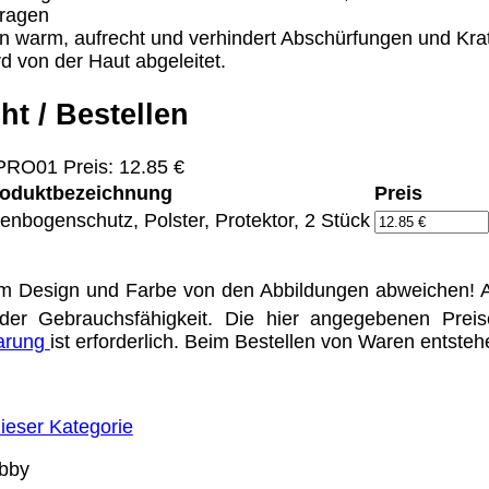
Tragen
n warm, aufrecht und verhindert Abschürfungen und Krat
rd von der Haut abgeleitet.
Eigentum der jeweiligen Firmen. Preisänderungen, Irrt
ht / Bestellen
ertrieb Dresden,
PRO01 Preis: 12.85 €
ung für Links hat das Landgericht Hamburg entschieden,
oduktbezeichnung
Preis
eite ggf. mit zu verantworten hat. Dieses kann nur dadur
distanziert. Hiermit distanzieren wir uns ausdrücklich v
lenbogenschutz, Polster, Protektor, 2 Stück
uns diese Inhalte nicht zu eigen. Diese Erklärung gilt f
line-Streitbeilegung (OS) bereit. Die Plattform finden S
m Design und Farbe von den Abbildungen abweichen! A
se lautet:
info@meteor.vision
.
der Gebrauchsfähigkeit. Die hier angegebenen Prei
Urheberrechte
Kontakt
Links
Katalog (PDF)
Sitemap
barung
ist erforderlich. Beim Bestellen von Waren entste
alität bieten zu können.
ieser Kategorie
unctionality.
bby