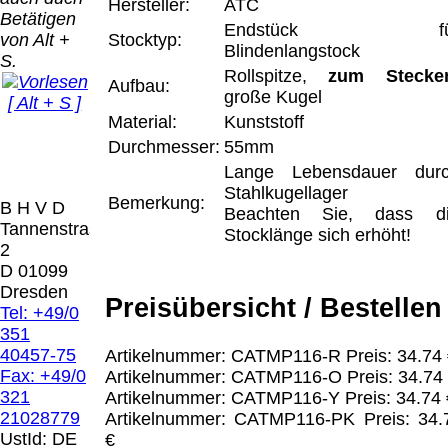
Bei dieser
Hersteller:
ATC
Betätigen
Versandart
Endstück fü
Der Versand erfolgt
von Alt +
Stocktyp:
erhalten Sie per
Blindenlangstock
als versichertes
S.
Email z.B. einen
Rollspitze,
zum Stecke
Paket.
Lizenzschlüssel
Aufbau:
große Kugel
[ Alt + S ]
und die
Selbstabholung
Material:
Kunststoff
Rechnung /
vom Büro oder
Präqual
Lieferschein. Sie
Durchmesser:
55mm
von
2026
erhalten also
Lange Lebensdauer dur
Ausstellungen:
Wir sin
keinen
Stahlkugellager
0.00 €
[ 2359 ]
Bemerkung:
B H V D
Datenträger
.
Beachten Sie, dass d
Tannenstrasse
Stocklänge sich erhöht!
2
Die in diesem Dokument genannten
D 01099
Warenzeichen sind Eigentum der jeweiligen
Dresden
Preisübersicht / Bestellen
Firmen. Preisänderungen, Irrtümer und
Tel: +49/0
technische Änderungen vorbehalten.
351
letzte Änderung: 18. Mai 2025 Blinden
40457-75
Artikelnummer: CATMP116-R Preis: 34.74 
Hilfsmittel Vertrieb Dresden,
Fax: +49/0
Artikelnummer: CATMP116-O Preis: 34.74
321
Artikelnummer: CATMP116-Y Preis: 34.74 
Mit einem Urteil vom 12.05.1998 - 312 O
21028779
Artikelnummer: CATMP116-PK Preis: 34.
85/98 - Haftung für Links hat das Landgericht
UstId:
DE
€