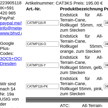
Hamburg entschieden, dass man durch die
223905118
Artikelnummer: CAT3KS Preis: 195.00 €
Anbringung eines Links, die Inhalte der
IK=591
Art.-Nr.
Produktbezeichnung
P
gelinkten Seite ggf. mit zu verantworten hat.
420 965
Endstück für All-
Dieses kann nur dadurch verhindert werden,
PayPal:
Terrain-Cane,
dass man sich ausdrücklich von diesen
paypal.me/blindenhilfsmittel
Rollkugel 55mm, rot,
Inhalten distanziert. Hiermit distanzieren wir
info@meteor.vision
zum Stecken
uns ausdrücklich von allen Inhalten, aller
www.bhvd.de
Endstück für All-
gelinkten Seiten auf unserer Homepage und
Terrain-Cane,
machen uns diese Inhalte nicht zu eigen.
Google
Rollkugel 55mm,
Diese Erklärung gilt für alle auf unserer
Plus-
orange, zum Stecken
Homepage angebrachten Links.
Codes:
Die Europäische Kommission stellt eine
Endstück für All-
3QC5+QCG
Plattform zur Online-Streitbeilegung (OS)
Terrain-Cane,
Dresden
bereit. Die Plattform finden Sie unter
Rollkugel 55mm, gelb,
http://ec.europa.eu/consumers/odr/
Unsere E-
zum Stecken
Mailadresse lautet:
info@meteor.vision
.
Endstück für All-
Seitenanfang
Impressum
AGB
Widerruf
Terrain-Cane,
Wir sind
Datenschutz
Urheberrechte
Kontakt
Links
Rollkugel 55mm, pink,
nach §4
Katalog (PDF)
Sitemap
zum Stecken
Nr. 19a
große Anzeige
Schließen
X
UStG von
der
ATC: All-Terrain-