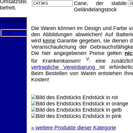
Umsatzsteuer
Diese Website nutzt Cookies, um bestmögliche
Cane, der stabile
befreit.
Funktionalität bieten zu können.
Geländelangstock
This website uses cookies to provide the best possible
functionality.
Die Waren können im Design und Farbe v
Ok, verstanden
Mehr Infos
den Abbildungen abweichen! Auf Batteri
wird
keine
Garantie gegeben, sie dienen d
Veranschaulichung der Gebrauchsfähigkei
Die hier angegebenen Preise gelten
nic
V
für Krankenkassen!
: eine zusätzlic
vertragliche Vereinbarung
ist erforderlic
Beim Bestellen von Waren entstehen Ihn
Kosten!
Endstück in rot
Endstück in orange
Endstück in gelb
Endstück in pink
»
weitere Produkte dieser Kategorie