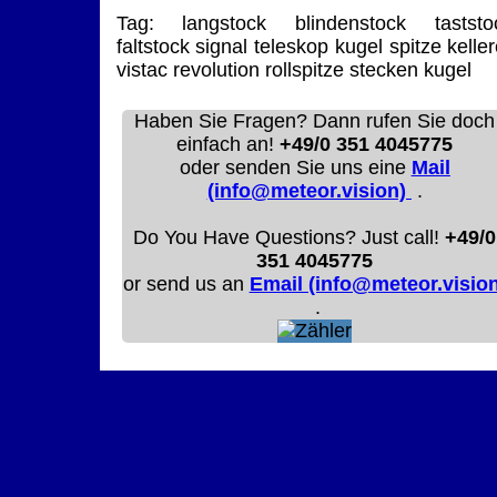
Tag:
langstock
blindenstock
taststo
faltstock
signal
teleskop
kugel
spitze
keller
vistac
revolution
rollspitze stecken kugel
Haben Sie Fragen? Dann rufen Sie doch
einfach an!
+49/0 351 4045775
oder senden Sie uns eine
Mail
(info@meteor.vision)
.
Do You Have Questions? Just call!
+49/0
351 4045775
or send us an
Email (info@meteor.vision
.