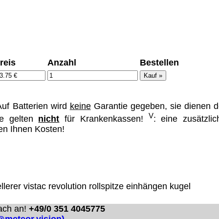
ümer und
reis
Anzahl
Bestellen
 dass man durch
ch verhindert
on allen Inhalten,
uf Batterien wird
keine
Garantie gegeben, sie dienen d
ür alle auf
V
se gelten
nicht
für Krankenkassen!
: eine zusätzlic
ie unter
hen Ihnen Kosten!
llerer
vistac
revolution
rollspitze einhängen kugel
ach an!
+49/0 351 4045775