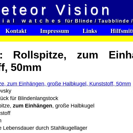
eteor Vision
d
cial watches
für Blinde / Taubblinde 
et aveugles
Kontakt
Impressum
Links
Hilfsmit
e:
: Rollspitze, zum Einh
Software Download only
95
ff, 50mm
Deutschland Vorkasse: 0.00 €
Deutschland PayPal: 0.00 €
EU (inkl. Schweiz) Vorkasse: 0.00 €
EU (inkl. Schweiz) PayPal: 0.00 €
ovsky
Bei dieser Versandart erhalten Sie per Email z.B. ein
ück für Blindenlangstock
Lizenzschlüssel und die Rechnung / Lieferschein. Sie
pitze,
zum Einhängen
, große Halbkugel
keinen Datenträger
.
stoff
m
ro
 Lebensdauer durch Stahlkugellager
: