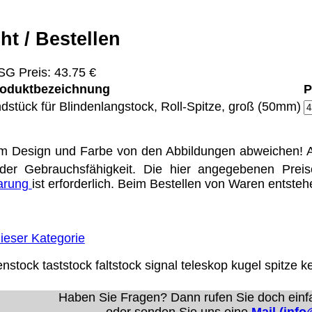
ht / Bestellen
Eigentum der jeweiligen Firmen. Preisänderungen, Irrt
G Preis: 43.75 €
trieb Dresden,
oduktbezeichnung
P
dstück für Blindenlangstock, Roll-Spitze, groß (50mm)
ung für Links hat das Landgericht Hamburg entschieden,
eite ggf. mit zu verantworten hat. Dieses kann nur dadur
distanziert. Hiermit distanzieren wir uns ausdrücklich v
m Design und Farbe von den Abbildungen abweichen! A
uns diese Inhalte nicht zu eigen. Diese Erklärung gilt f
der Gebrauchsfähigkeit. Die hier angegebenen Prei
line-Streitbeilegung (OS) bereit. Die Plattform finden S
barung
ist erforderlich. Beim Bestellen von Waren entste
se lautet:
info@meteor.vision
.
Urheberrechte
Kontakt
Links
Katalog (PDF)
Sitemap
ieser Kategorie
alität bieten zu können.
enstock
taststock
faltstock
signal
teleskop
kugel
spitze
ke
unctionality.
Haben Sie Fragen? Dann rufen Sie doch einf