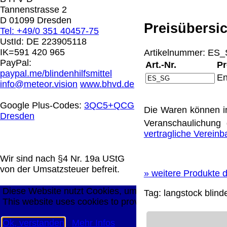
0.00 €
Tannenstrasse 2
D 01099 Dresden
Preisübersic
Tel: +49/0 351 40457-75
Die in diesem Dokument genannten Warenzeichen sind 
UstId:
DE 223905118
technische Änderungen vorbehalten.
IK=591 420 965
Artikelnummer: ES_S
letzte Änderung: 10. März 2026 Blinden Hilfsmittel Ver
PayPal:
Art.-Nr.
Pr
paypal.me/blindenhilfsmittel
En
Mit einem Urteil vom 12.05.1998 - 312 O 85/98 - Haft
info@meteor.vision
www.bhvd.de
die Anbringung eines Links, die Inhalte der gelinkten S
werden, dass man sich ausdrücklich von diesen Inhalten 
Google Plus-Codes:
3QC5+QCG
Die Waren können i
aller gelinkten Seiten auf unserer Homepage und machen 
Dresden
unserer Homepage angebrachten Links.
Veranschaulichung 
Die Europäische Kommission stellt eine Plattform zur On
vertragliche Verein
http://ec.europa.eu/consumers/odr/
Unsere E-Mailadres
Seitenanfang
Impressum
AGB
Widerruf
Datenschutz
Wir sind nach §4 Nr. 19a UStG
große Anzeige
Schließen
X
von der Umsatzsteuer befreit.
»
weitere Produkte d
Diese Website nutzt Cookies, um bestmögliche Funktion
Tag:
langstock
blind
This website uses cookies to provide the best possible f
Ok, verstanden
Mehr Infos