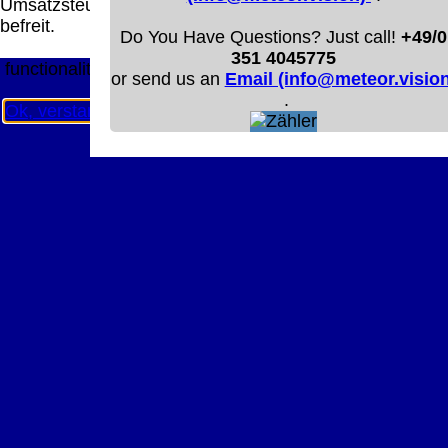
Umsatzsteuer
Diese Website nutzt Cookies, um bestmögliche
befreit.
Funktionalität bieten zu können.
Do You Have Questions? Just call!
+49/0
This website uses cookies to provide the best possible
351 4045775
functionality.
or send us an
Email (info@meteor.vision
.
Ok, verstanden
Mehr Infos