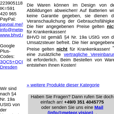
Hamburg entschieden, dass man durch die
223905118
Die Waren können im Design von d
Anbringung eines Links, die Inhalte der
IK=591
Abbildungen abweichen! Auf Batterien wi
gelinkten Seite ggf. mit zu verantworten hat.
420 965
keine Garantie gegeben, sie dienen d
Dieses kann nur dadurch verhindert werden,
PayPal:
Veranschaulichung der Gebrauchsfähigkei
dass man sich ausdrücklich von diesen
paypal.me/blindenhilfsmittel
Die hier angegebenen Preise gelten
nic
Inhalten distanziert. Hiermit distanzieren wir
info@meteor.vision
für Krankenkassen!
uns ausdrücklich von allen Inhalten, aller
www.bhvd.de
BHVD ist gemäß §4 Nr. 19a UStG von d
gelinkten Seiten auf unserer Homepage und
Umsatzsteuer befreit. Die hier angegeben
machen uns diese Inhalte nicht zu eigen.
Google
Diese Erklärung gilt für alle auf unserer
Preise gelten
nicht
für Krankenkassen!
Plus-
Homepage angebrachten Links.
eine zusätzliche
vertragliche Vereinbaru
Codes:
Die Europäische Kommission stellt eine
ist erforderlich. Beim Bestellen von War
3QC5+QCG
Plattform zur Online-Streitbeilegung (OS)
entstehen Ihnen Kosten!
Dresden
bereit. Die Plattform finden Sie unter
http://ec.europa.eu/consumers/odr/
Unsere E-
Mailadresse lautet:
info@meteor.vision
.
»
weitere Produkte dieser Kategorie
Seitenanfang
Impressum
AGB
Widerruf
Wir sind
Datenschutz
Urheberrechte
Kontakt
Links
nach §4
Haben Sie Fragen? Dann rufen Sie doch
Katalog (PDF)
Sitemap
Nr. 19a
einfach an!
+49/0 351 4045775
große Anzeige
Schließen
X
UStG von
oder senden Sie uns eine
Mail
der
(info@meteor.vision)
.