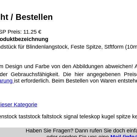
ht / Bestellen
Eigentum der jeweiligen Firmen. Preisänderungen, Irrt
P Preis: 11.25 €
trieb Dresden,
oduktbezeichnung
dstück für Blindenlangstock, Feste Spitze, Stftform (10
ung für Links hat das Landgericht Hamburg entschieden,
eite ggf. mit zu verantworten hat. Dieses kann nur dadur
distanziert. Hiermit distanzieren wir uns ausdrücklich v
m Design und Farbe von den Abbildungen abweichen! A
uns diese Inhalte nicht zu eigen. Diese Erklärung gilt f
der Gebrauchsfähigkeit. Die hier angegebenen Prei
line-Streitbeilegung (OS) bereit. Die Plattform finden S
barung
ist erforderlich. Beim Bestellen von Waren entste
se lautet:
info@meteor.vision
.
Urheberrechte
Kontakt
Links
Katalog (PDF)
Sitemap
ieser Kategorie
alität bieten zu können.
enstock
taststock
faltstock
signal
teleskop
kugel
spitze
ke
unctionality.
Haben Sie Fragen? Dann rufen Sie doch einf