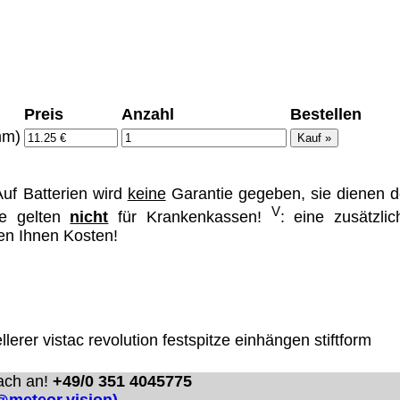
ümer und
Preis
Anzahl
Bestellen
mm)
 dass man durch
ch verhindert
on allen Inhalten,
uf Batterien wird
keine
Garantie gegeben, sie dienen d
ür alle auf
V
se gelten
nicht
für Krankenkassen!
: eine zusätzlic
ie unter
hen Ihnen Kosten!
llerer
vistac
revolution
festspitze einhängen stiftform
ach an!
+49/0 351 4045775