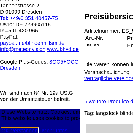
0.00 €
Tannenstrasse 2
D 01099 Dresden
Preisübersic
Tel: +49/0 351 40457-75
Die in diesem Dokument genannten Warenzeichen sind 
UstId:
DE 223905118
technische Änderungen vorbehalten.
IK=591 420 965
Artikelnummer: ES_S
letzte Änderung: 10. März 2026 Blinden Hilfsmittel Ver
PayPal:
Art.-Nr.
Pr
paypal.me/blindenhilfsmittel
En
Mit einem Urteil vom 12.05.1998 - 312 O 85/98 - Haft
info@meteor.vision
www.bhvd.de
die Anbringung eines Links, die Inhalte der gelinkten S
werden, dass man sich ausdrücklich von diesen Inhalten 
Google Plus-Codes:
3QC5+QCG
Die Waren können i
aller gelinkten Seiten auf unserer Homepage und machen 
Dresden
unserer Homepage angebrachten Links.
Veranschaulichung 
Die Europäische Kommission stellt eine Plattform zur On
vertragliche Verein
http://ec.europa.eu/consumers/odr/
Unsere E-Mailadres
Seitenanfang
Impressum
AGB
Widerruf
Datenschutz
Wir sind nach §4 Nr. 19a UStG
große Anzeige
Schließen
X
von der Umsatzsteuer befreit.
»
weitere Produkte d
Diese Website nutzt Cookies, um bestmögliche Funktion
Tag:
langstock
blind
This website uses cookies to provide the best possible f
Ok, verstanden
Mehr Infos