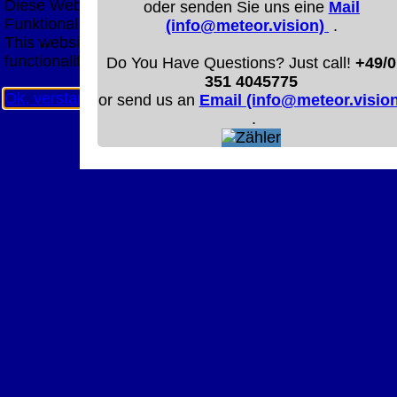
Diese Website nutzt Cookies, um bestmögliche
oder senden Sie uns eine
Mail
Funktionalität bieten zu können.
(info@meteor.vision)
.
This website uses cookies to provide the best possible
functionality.
Do You Have Questions? Just call!
+49/0
351 4045775
Ok, verstanden
Mehr Infos
or send us an
Email (info@meteor.vision
.