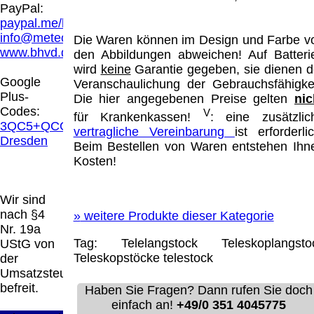
Hamburg entschieden, dass man durch die
PayPal:
Anbringung eines Links, die Inhalte der
paypal.me/blindenhilfsmittel
gelinkten Seite ggf. mit zu verantworten hat.
info@meteor.vision
Die Waren können im Design und Farbe v
Dieses kann nur dadurch verhindert werden,
www.bhvd.de
den Abbildungen abweichen! Auf Batteri
dass man sich ausdrücklich von diesen
wird
keine
Garantie gegeben, sie dienen d
Inhalten distanziert. Hiermit distanzieren wir
Google
Veranschaulichung der Gebrauchsfähigkei
uns ausdrücklich von allen Inhalten, aller
Plus-
Die hier angegebenen Preise gelten
nic
gelinkten Seiten auf unserer Homepage und
Codes:
V
für Krankenkassen!
: eine zusätzlic
machen uns diese Inhalte nicht zu eigen.
3QC5+QCG
vertragliche Vereinbarung
ist erforderlic
Diese Erklärung gilt für alle auf unserer
Dresden
Beim Bestellen von Waren entstehen Ihn
Homepage angebrachten Links.
Kosten!
Die Europäische Kommission stellt eine
Plattform zur Online-Streitbeilegung (OS)
bereit. Die Plattform finden Sie unter
Wir sind
http://ec.europa.eu/consumers/odr/
Unsere E-
nach §4
»
weitere Produkte dieser Kategorie
Mailadresse lautet:
info@meteor.vision
.
Nr. 19a
Seitenanfang
Impressum
AGB
Widerruf
Tag:
Telelangstock
Teleskoplangsto
UStG von
Datenschutz
Urheberrechte
Kontakt
Links
Teleskopstöcke
telestock
der
Katalog (PDF)
Sitemap
Umsatzsteuer
große Anzeige
Schließen
X
befreit.
Haben Sie Fragen? Dann rufen Sie doch
einfach an!
+49/0 351 4045775