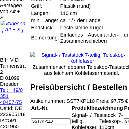
Bei dieser
Betätigen
Versandart
Griff:
Plastik (rund)
Der Versand erfolgt
von Alt +
erhalten Sie per
Längen:
110 cm
als versichertes
S.
Email z.B. einen
min. Länge:
ca. 1/7 der Länge
Paket.
Lizenzschlüssel
Endstück:
Feste kleine Kugel
[ Alt + S ]
und die
Selbstabholung
Einfaches Auseinander- u
Rechnung /
Bemerkung:
vom Büro oder
Präqual
Zusammenschieben
Lieferschein. Sie
von
2026
erhalten also
Ausstellungen:
Wir sin
keinen
0.00 €
[ 5155 ]
B H V D
Datenträger
.
Tannenstrasse
Zusammenschiebbarer Teleskop-Taststoc
2
aus leichtem Kohlefasermaterial.
Die in diesem Dokument genannten
D 01099
Warenzeichen sind Eigentum der jeweiligen
Dresden
Preisübersicht / Bestellen
Firmen. Preisänderungen, Irrtümer und
Tel: +49/0
technische Änderungen vorbehalten.
351
letzte Änderung: 18. Dezember 2025 Blinden
Artikelnummer: SST7KP110 Preis: 97.75 €
40457-75
Hilfsmittel Vertrieb Dresden,
Art.-Nr.
Produktbezeichnung
P
UstId:
DE
223905118
Signal- / Taststock 7-
Mit einem Urteil vom 12.05.1998 - 312 O
IK=591
teilig, Teleskop-,
85/98 - Haftung für Links hat das Landgericht
420 965
Kohlefaser, 110cm