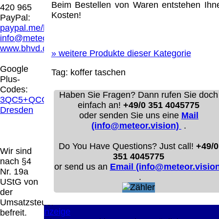
Hamburg entschieden, dass man durch die
Beim Bestellen von Waren entstehen Ihn
420 965
Anbringung eines Links, die Inhalte der
Kosten!
PayPal:
gelinkten Seite ggf. mit zu verantworten hat.
paypal.me/blindenhilfsmittel
Dieses kann nur dadurch verhindert werden,
info@meteor.vision
dass man sich ausdrücklich von diesen
www.bhvd.de
Inhalten distanziert. Hiermit distanzieren wir
»
weitere Produkte dieser Kategorie
uns ausdrücklich von allen Inhalten, aller
Google
Tag:
koffer
taschen
gelinkten Seiten auf unserer Homepage und
Plus-
machen uns diese Inhalte nicht zu eigen.
Codes:
Diese Erklärung gilt für alle auf unserer
Haben Sie Fragen? Dann rufen Sie doch
3QC5+QCG
Homepage angebrachten Links.
einfach an!
+49/0 351 4045775
Dresden
Die Europäische Kommission stellt eine
oder senden Sie uns eine
Mail
Plattform zur Online-Streitbeilegung (OS)
(info@meteor.vision)
.
bereit. Die Plattform finden Sie unter
http://ec.europa.eu/consumers/odr/
Unsere E-
Do You Have Questions? Just call!
+49/0
Wir sind
Mailadresse lautet:
info@meteor.vision
.
351 4045775
nach §4
Seitenanfang
Impressum
AGB
Widerruf
or send us an
Email (info@meteor.vision
Nr. 19a
Datenschutz
Urheberrechte
Kontakt
Links
.
UStG von
Katalog (PDF)
Sitemap
der
große Anzeige
Schließen
X
Umsatzsteuer
befreit.