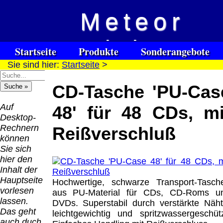
Meteor
Versandkosten DHL
Software
Vision
Standard bis 5kg
Download only
Startseite
Produkte
Sonderangebote
Deutschland
Sie sind hier:
Startseite
>
Spezialuhrenspecial
Deutschland
Kontakt
Impressum
Links
Nachnahme:
watches
Vorkasse:
für Blinde / Taubblinde
8.95 €
CD-Tasche 'PU-Cas
Hilfsmittel
Warenkorb
0.00 €
/ deafblind / sourdes et aveugles
Deutschland
Deutschland
Vorkasse: 6.95
Auf
48' für 48 CDs, mi
PayPal:
€
Desktop-
0.00 €
Deutschland
Rechnern
Reißverschluß
EU (inkl.
PayPal: 6.95 €
können
Schweiz)
EU (inkl.
Sie sich
Vorkasse:
Schweiz)
hier den
QR
0.00 €
Vorkasse:
Inhalt der
Code:
EU (inkl.
20.00 €
Hauptseite
Hochwertige, schwarze Transport-Tasch
Schweiz)
EU (inkl.
vorlesen
aus PU-Material für CDs, CD-Roms u
PayPal:
Schweiz)
lassen.
DVDs. Superstabil durch verstärkte Näht
0.00 €
PayPal: 20.00
Das geht
leichtgewichtig und spritzwassergeschütz
€
auch duch