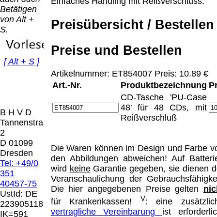
Bei dieser
Einfaches Handling mit Reißverschluss.
Betätigen
Versandart
Der Versand erfolgt
von Alt +
erhalten Sie per
Preisübersicht / Bestellen
als versichertes
S.
Email z.B. einen
Paket.
Lizenzschlüssel
Preise und Bestellen
und die
Selbstabholung
Rechnung /
[ Alt + S ]
vom Büro oder
Präqual
Lieferschein. Sie
Artikelnummer: ET854007 Preis: 10.89 €
von
2026
erhalten also
Art.-Nr.
Produktbezeichnung
P
Ausstellungen:
Wir sin
keinen
0.00 €
CD-Tasche 'PU-Case
[ 4479 ]
Datenträger
.
48' für 48 CDs, mit
B H V D
Reißverschluß
Tannenstrasse
Die in diesem Dokument genannten
2
Warenzeichen sind Eigentum der jeweiligen
D 01099
Firmen. Preisänderungen, Irrtümer und
Die Waren können im Design und Farbe v
Dresden
technische Änderungen vorbehalten.
den Abbildungen abweichen! Auf Batteri
Tel: +49/0
letzte Änderung: 14. September 2025 Blinden
wird
keine
Garantie gegeben, sie dienen d
351
Hilfsmittel Vertrieb Dresden,
Veranschaulichung der Gebrauchsfähigkei
40457-75
Die hier angegebenen Preise gelten
nic
UstId:
DE
Mit einem Urteil vom 12.05.1998 - 312 O
V
für Krankenkassen!
: eine zusätzlic
223905118
85/98 - Haftung für Links hat das Landgericht
vertragliche Vereinbarung
ist erforderlic
IK=591