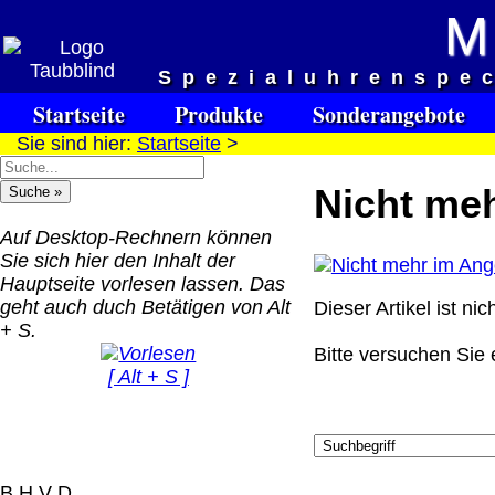
M
Versandkosten DHL Standar
Spezialuhrenspe
bis 5kg
Startseite
Produkte
Sonderangebote
Deutschland Nachnahm
Sie sind hier:
Startseite
>
8.95 €
Deutschland Vorkasse:
Nicht me
6.95 €
Deutschland PayPal: 6.
Auf Desktop-Rechnern können
€
Sie sich hier den Inhalt der
EU (inkl. Schweiz)
Hauptseite vorlesen lassen. Das
QR Code:
Vorkasse: 20.00 €
geht auch duch Betätigen von Alt
Dieser Artikel ist ni
EU (inkl. Schweiz)
+ S.
PayPal: 20.00 €
Bitte versuchen Sie e
[ Alt + S ]
Der Versand erfolgt als
versichertes Paket.
Selbstabholung vom Bü
oder von Ausstellungen
B H V D