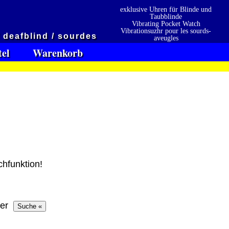
exklusive Uhren für Blinde und
Taubblinde
Vibrating Pocket Watch
Vibrationsuzhr pour les sourds-
/ deafblind / sourdes
aveugles
Vibrationsuzhr para sordo-ciego
tel
Warenkorb
chfunktion!
en
Präqualifizierungszertifikat
» 2021
 erhalten also
2026
Wir sind Ausbildungsbetrieb
[ 9810 ]
[ 28.07.2026 05:02:52 ]
der