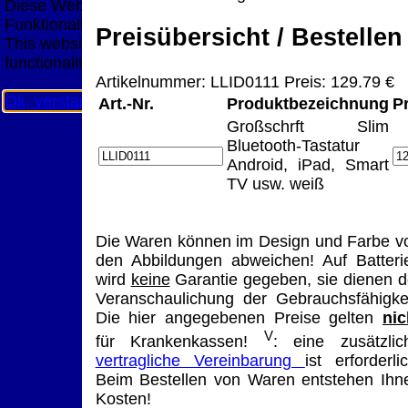
Diese Website nutzt Cookies, um bestmögliche
Funktionalität bieten zu können.
Preisübersicht / Bestellen
This website uses cookies to provide the best possible
functionality.
Artikelnummer: LLID0111 Preis: 129.79 €
Ok, verstanden
Mehr Infos
Art.-Nr.
Produktbezeichnung
P
Großschrft Slim
Bluetooth-Tastatur
Android, iPad, Smart
TV usw. weiß
Die Waren können im Design und Farbe v
den Abbildungen abweichen! Auf Batteri
wird
keine
Garantie gegeben, sie dienen d
Veranschaulichung der Gebrauchsfähigkei
Die hier angegebenen Preise gelten
nic
V
für Krankenkassen!
: eine zusätzlic
vertragliche Vereinbarung
ist erforderlic
Beim Bestellen von Waren entstehen Ihn
Kosten!