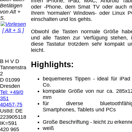
Bei dieser
Ihren iPhone, IPad, MAC, Android Tabl
Betätigen
Versandart
oder -Phone, dem Smat TV oder auch m
Der Versand erfolgt
von Alt +
erhalten Sie per
Ihrem 'normalen' Windows- oder Linux P
als versichertes
S.
Email z.B. einen
einschalten und los gehts.
Paket.
Lizenzschlüssel
[ Alt + S ]
und die
Obwohl die Tasten normale Größe hab
Selbstabholung
Rechnung /
und alle Tasten zur Verfügung stehen, i
vom Büro oder
Präqual
Lieferschein. Sie
diese Tastatur trotzdem sehr kompakt u
von
2026
erhalten also
leicht.
Ausstellungen:
Wir sin
keinen
0.00 €
[ 7542 ]
B H V D
Datenträger
.
Highlights:
Tannenstrasse
2
Die in diesem Dokument genannten
bequemeres Tippen - ideal für iPad
D 01099
Warenzeichen sind Eigentum der jeweiligen
Co.
Dresden
Firmen. Preisänderungen, Irrtümer und
kompakte Größe von nur ca. 285x1
Tel: +49/0
technische Änderungen vorbehalten.
mm
351
letzte Änderung: 10. März 2026 Blinden
für diverse bluetoothfähi
40457-75
Hilfsmittel Vertrieb Dresden,
Smartphones, Tablets und PCs
UstId:
DE
223905118
Mit einem Urteil vom 12.05.1998 - 312 O
Große Beschriftung - leicht zu erkenn
IK=591
85/98 - Haftung für Links hat das Landgericht
weiß
420 965