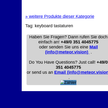
»
weitere Produkte dieser Kategorie
Tag:
keyboard
tastaturen
Haben Sie Fragen? Dann rufen Sie doch
einfach an!
+49/0 351 4045775
oder senden Sie uns eine
Mail
(info@meteor.vision)
.
Do You Have Questions? Just call!
+49/0
351 4045775
or send us an
Email (info@meteor.vision
.