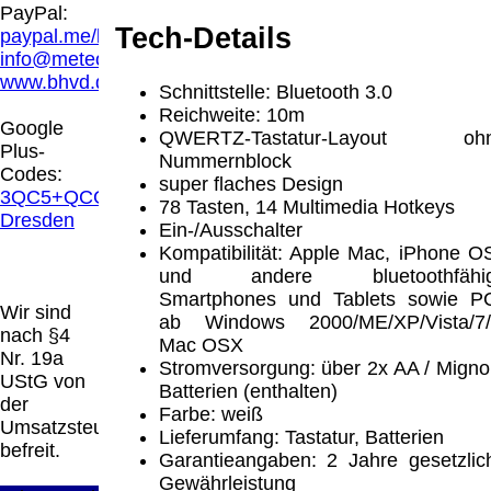
Hamburg entschieden, dass man durch die
PayPal:
Anbringung eines Links, die Inhalte der
Tech-Details
paypal.me/blindenhilfsmittel
gelinkten Seite ggf. mit zu verantworten hat.
info@meteor.vision
Dieses kann nur dadurch verhindert werden,
www.bhvd.de
Schnittstelle: Bluetooth 3.0
dass man sich ausdrücklich von diesen
Reichweite: 10m
Inhalten distanziert. Hiermit distanzieren wir
Google
QWERTZ-Tastatur-Layout oh
uns ausdrücklich von allen Inhalten, aller
Plus-
Nummernblock
gelinkten Seiten auf unserer Homepage und
Codes:
super flaches Design
machen uns diese Inhalte nicht zu eigen.
3QC5+QCG
78 Tasten, 14 Multimedia Hotkeys
Diese Erklärung gilt für alle auf unserer
Dresden
Ein-/Ausschalter
Homepage angebrachten Links.
Kompatibilität: Apple Mac, iPhone O
Die Europäische Kommission stellt eine
und andere bluetoothfähi
Plattform zur Online-Streitbeilegung (OS)
Smartphones und Tablets sowie P
bereit. Die Plattform finden Sie unter
Wir sind
ab Windows 2000/ME/XP/Vista/7/
http://ec.europa.eu/consumers/odr/
Unsere E-
nach §4
Mac OSX
Mailadresse lautet:
info@meteor.vision
.
Nr. 19a
Stromversorgung: über 2x AA / Migno
Seitenanfang
Impressum
AGB
Widerruf
UStG von
Batterien (enthalten)
Datenschutz
Urheberrechte
Kontakt
Links
der
Farbe: weiß
Katalog (PDF)
Sitemap
Umsatzsteuer
Lieferumfang: Tastatur, Batterien
große Anzeige
Schließen
X
befreit.
Garantieangaben: 2 Jahre gesetzlic
Gewährleistung