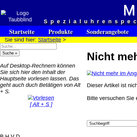
M
Versandkosten DHL Standar
Spezialuhrenspe
bis 5kg
Startseite
Produkte
Sonderangebote
Deutschland Nachnahm
Sie sind hier:
Startseite
>
8.95 €
Deutschland Vorkasse:
Nicht me
6.95 €
Deutschland PayPal: 6.
Auf Desktop-Rechnern können
€
Sie sich hier den Inhalt der
EU (inkl. Schweiz)
Hauptseite vorlesen lassen. Das
QR Code:
Vorkasse: 20.00 €
geht auch duch Betätigen von Alt
Dieser Artikel ist ni
EU (inkl. Schweiz)
+ S.
PayPal: 20.00 €
Bitte versuchen Sie e
[ Alt + S ]
Der Versand erfolgt als
versichertes Paket.
Selbstabholung vom Bü
oder von Ausstellungen
B H V D