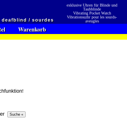
exklusive Uhren für Blinde und
Taubblinde
Vibrating Pocket Watch
Vibrationsuzhr pour les sourds-
/ deafblind / sourdes
aveugles
Vibrationsuzhr para sordo-ciego
tel
Warenkorb
chfunktion!
en
Präqualifizierungszertifikat
» 2021
 erhalten also
2026
Wir sind Ausbildungsbetrieb
[ 8601 ]
[ 11.05.2026 12:01:38 ]
der