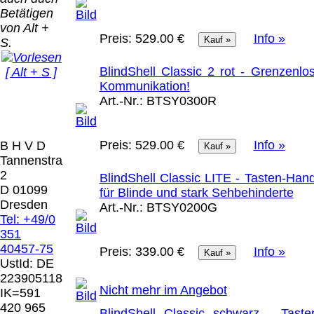
Bei dieser
Betätigen
Versandart
Der Versand erfolgt
von Alt +
erhalten Sie per
Preis:
529.00 €
Info »
als versichertes
S.
Email z.B. einen
Paket.
Lizenzschlüssel
BlindShell Classic 2 rot - Grenzenlo
[ Alt + S ]
und die
Selbstabholung
Kommunikation!
Rechnung /
vom Büro oder
Präqual
Art.-Nr.:
BTSY0300R
Lieferschein. Sie
von
2026
erhalten also
Ausstellungen:
Wir sin
keinen
0.00 €
[ 9769 ]
Preis:
529.00 €
Info »
B H V D
Datenträger
.
Tannenstrasse
2
BlindShell Classic LITE - Tasten-Han
Die in diesem Dokument genannten
D 01099
für Blinde und stark Sehbehinderte
Warenzeichen sind Eigentum der jeweiligen
Dresden
Art.-Nr.:
BTSY0200G
Firmen. Preisänderungen, Irrtümer und
Tel: +49/0
technische Änderungen vorbehalten.
351
letzte Änderung: 13. Juli 2026 Blinden
40457-75
Preis:
339.00 €
Info »
Hilfsmittel Vertrieb Dresden,
UstId:
DE
223905118
Mit einem Urteil vom 12.05.1998 - 312 O
Nicht mehr im Angebot
IK=591
85/98 - Haftung für Links hat das Landgericht
420 965
BlindShell Classic schwarz - Taste