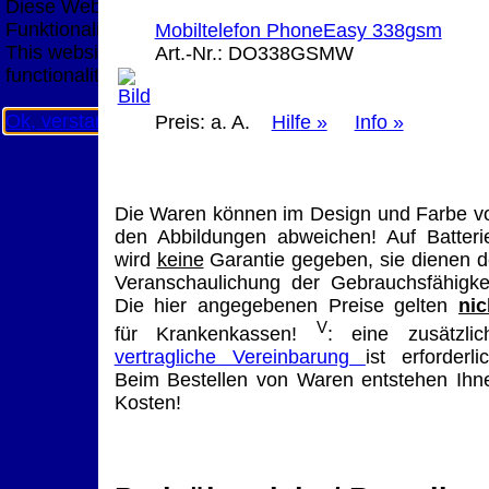
Diese Website nutzt Cookies, um bestmögliche
Funktionalität bieten zu können.
Mobiltelefon PhoneEasy 338gsm
This website uses cookies to provide the best possible
Art.-Nr.:
DO338GSMW
functionality.
Ok, verstanden
Mehr Infos
Preis:
a. A.
Hilfe »
Info »
Die Waren können im Design und Farbe v
den Abbildungen abweichen! Auf Batteri
wird
keine
Garantie gegeben, sie dienen d
Veranschaulichung der Gebrauchsfähigkei
Die hier angegebenen Preise gelten
nic
V
für Krankenkassen!
: eine zusätzlic
vertragliche Vereinbarung
ist erforderlic
Beim Bestellen von Waren entstehen Ihn
Kosten!