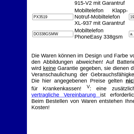
915-V2 mit Garantruf
Mobiltelefon Klapp-
Notruf-Mobiltelefon
XL-937 mit Garantruf
Mobiltelefon
PhoneEasy 338gsm
Die Waren können im Design und Farbe v
den Abbildungen abweichen! Auf Batteri
wird
keine
Garantie gegeben, sie dienen d
Veranschaulichung der Gebrauchsfähigkei
Die hier angegebenen Preise gelten
nic
V
für Krankenkassen!
: eine zusätzlic
vertragliche Vereinbarung
ist erforderlic
Beim Bestellen von Waren entstehen Ihn
Kosten!