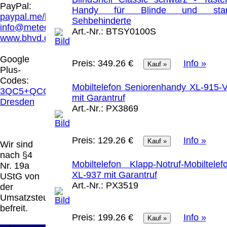
Hamburg entschieden, dass man durch die
PayPal:
Handy für Blinde und star
Anbringung eines Links, die Inhalte der
paypal.me/blindenhilfsmittel
Sehbehinderte
gelinkten Seite ggf. mit zu verantworten hat.
info@meteor.vision
Art.-Nr.:
BTSY0100S
Dieses kann nur dadurch verhindert werden,
www.bhvd.de
dass man sich ausdrücklich von diesen
Inhalten distanziert. Hiermit distanzieren wir
Google
Preis:
349.26 €
Info »
uns ausdrücklich von allen Inhalten, aller
Plus-
gelinkten Seiten auf unserer Homepage und
Codes:
machen uns diese Inhalte nicht zu eigen.
Mobiltelefon Seniorenhandy XL-915-
3QC5+QCG
Diese Erklärung gilt für alle auf unserer
mit Garantruf
Dresden
Homepage angebrachten Links.
Art.-Nr.:
PX3869
Die Europäische Kommission stellt eine
Plattform zur Online-Streitbeilegung (OS)
bereit. Die Plattform finden Sie unter
Preis:
129.26 €
Info »
Wir sind
http://ec.europa.eu/consumers/odr/
Unsere E-
nach §4
Mailadresse lautet:
info@meteor.vision
.
Mobiltelefon Klapp-Notruf-Mobiltelef
Nr. 19a
Seitenanfang
Impressum
AGB
Widerruf
XL-937 mit Garantruf
UStG von
Datenschutz
Urheberrechte
Kontakt
Links
Art.-Nr.:
PX3519
der
Katalog (PDF)
Sitemap
Umsatzsteuer
große Anzeige
Schließen
X
befreit.
Preis:
199.26 €
Info »