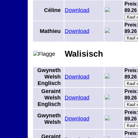
Preis:
Céline
Download
89.2
Preis:
Mathieu
Download
89.2
Walisisch
Gwyneth
Preis:
Welsh
Download
89.2
Englisch
Geraint
Preis:
Welsh
Download
89.2
Englisch
Preis:
Gwyneth
Download
89.2
Welsh
Preis:
Geraint