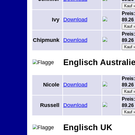
Preis:
Ivy
Download
89.2
Preis:
Chipmunk
Download
89.2
Englisch Australi
Preis:
Nicole
Download
89.2
Preis:
Russell
Download
89.2
Englisch UK