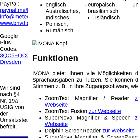
Hamburg entschieden, dass man durch die
PayPal:
englisch -
europäisch un
Anbringung eines Links, die Inhalte der
paypal.me/blindenhilfsmittel
Australisches,
brasilianisch
gelinkten Seite ggf. mit zu verantworten hat.
info@meteor.vision
Indisches
Isländisch
Dieses kann nur dadurch verhindert werden,
www.bhvd.de
Polnisch,
dass man sich ausdrücklich von diesen
Rumänisch
Inhalten distanziert. Hiermit distanzieren wir
Google
uns ausdrücklich von allen Inhalten, aller
Plus-
gelinkten Seiten auf unserer Homepage und
Codes:
machen uns diese Inhalte nicht zu eigen.
3QC5+QCG
Funktionen
Diese Erklärung gilt für alle auf unserer
Dresden
Homepage angebrachten Links.
Die Europäische Kommission stellt eine
IVONA bietet Ihnen vile Möglichkeiten d
Plattform zur Online-Streitbeilegung (OS)
Sprachausgaben zu nutzen. Sie können d
bereit. Die Plattform finden Sie unter
Stimmen z. B. in Ihre Zugangssoftware, wi
Wir sind
http://ec.europa.eu/consumers/odr/
Unsere E-
nach §4
ZoomText Magnifier / Reader
z
Mailadresse lautet:
info@meteor.vision
.
Nr. 19a
Webseite
Seitenanfang
Impressum
AGB
Widerruf
UStG von
ZoomText Fusion
zur Webseite
Datenschutz
Urheberrechte
Kontakt
Links
der
SuperNova Magnifier & Speech
z
Katalog (PDF)
Sitemap
Umsatzsteuer
Webseite
große Anzeige
Schließen
X
befreit.
Dolphin ScreenReader
zur Webseite
SuperNova Magnifier & ScreenRead