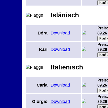
Islänisch
Preis:
Dóra
Download
89.2
Preis:
Karl
Download
89.2
Italienisch
Preis:
Carla
Download
89.2
Preis:
Giorgio
Download
89.2