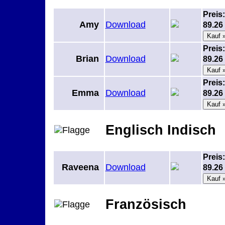
Preis:
Amy
Download
89.2
Preis:
Brian
Download
89.2
Preis:
Emma
Download
89.2
Englisch Indisch
Preis:
Raveena
Download
89.2
Französisch