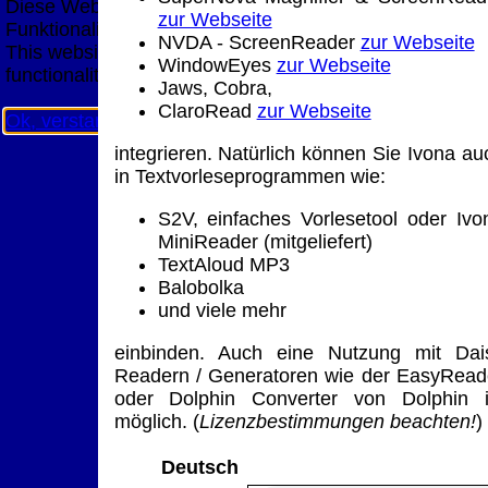
Diese Website nutzt Cookies, um bestmögliche
zur Webseite
Funktionalität bieten zu können.
NVDA - ScreenReader
zur Webseite
This website uses cookies to provide the best possible
WindowEyes
zur Webseite
functionality.
Jaws, Cobra,
ClaroRead
zur Webseite
Ok, verstanden
Mehr Infos
integrieren. Natürlich können Sie Ivona au
in Textvorleseprogrammen wie:
S2V, einfaches Vorlesetool oder Ivo
MiniReader (mitgeliefert)
TextAloud MP3
Balobolka
und viele mehr
einbinden. Auch eine Nutzung mit Dai
Readern / Generatoren wie der EasyRead
oder Dolphin Converter von Dolphin i
möglich. (
Lizenzbestimmungen beachten!
)
Deutsch