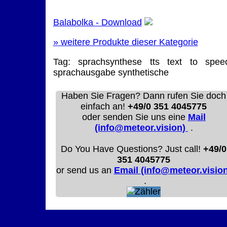
Balabolka - Download
»
weitere Produkte dieser Kategorie
Tag:
sprachsynthese
tts
text to spee
sprachausgabe
synthetische
Haben Sie Fragen? Dann rufen Sie doch
einfach an!
+49/0 351 4045775
oder senden Sie uns eine
Mail
(info@meteor.vision)
.
Do You Have Questions? Just call!
+49/0
351 4045775
or send us an
Email (info@meteor.vision
.