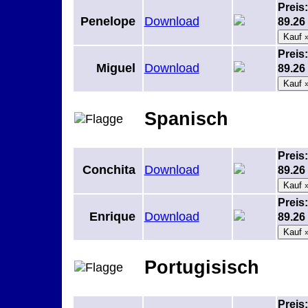
Preis:
Penelope
Download
89.2
Preis:
Miguel
Download
89.2
Spanisch
Preis:
Conchita
Download
89.2
Preis:
Enrique
Download
89.2
Portugisisch
Preis: