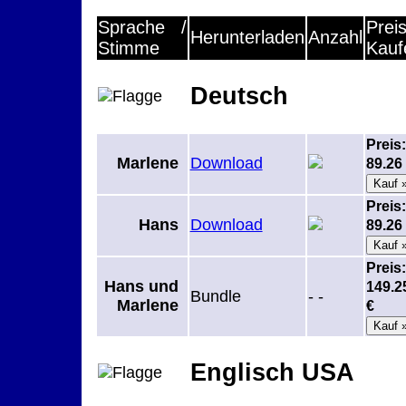
Sprache /
Prei
Herunterladen
Anzahl
Stimme
Kauf
Deutsch
Preis:
Marlene
Download
89.2
Preis:
Hans
Download
89.2
Preis:
Hans und
149.2
Bundle
- -
Marlene
€
Englisch USA