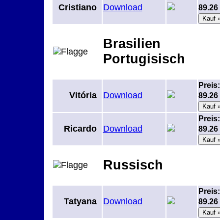
Cristiano
Download
89.2
Brasilien 
Portugisisch
Preis:
Vitória
Download
89.2
Preis:
Ricardo
Download
89.2
Russisch
Preis:
Tatyana
Download
89.2