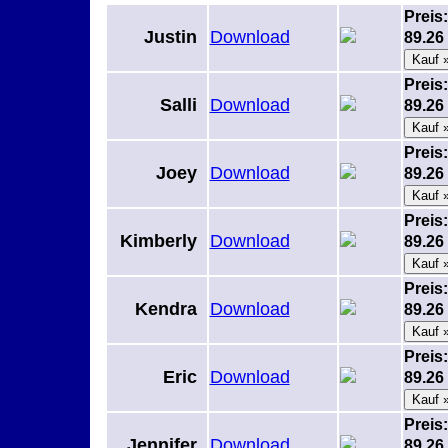
Preis:
Justin
Download
89.2
Preis:
Salli
Download
89.2
Preis:
Joey
Download
89.2
Preis:
Kimberly
Download
89.2
Preis:
Kendra
Download
89.2
Preis:
Eric
Download
89.2
Preis:
Jennifer
Download
89.2