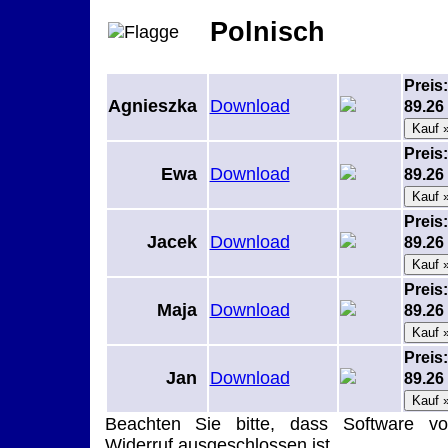
Polnisch
Preis:
Agnieszka
Download
89.2
Preis:
Ewa
Download
89.2
Preis:
Jacek
Download
89.2
Preis:
Maja
Download
89.2
Preis:
Jan
Download
89.2
Beachten Sie bitte, dass Software v
Widerruf ausgeschlossen ist.