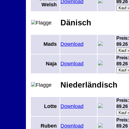
Download
89.2
Welsh
Dänisch
Preis:
Mads
Download
89.2
Preis:
Naja
Download
89.2
Niederländisch
Preis:
Lotte
Download
89.2
Preis:
Ruben
Download
89.2