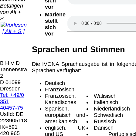
Bei dieser
sich
Betätigen
Versandart
vor
Der Versand erfolgt
von Alt +
erhalten Sie per
Marlene
als versichertes
S.
Email z.B. einen
stellt
Paket.
Lizenzschlüssel
sich
[ Alt + S ]
und die
vor
Selbstabholung
Rechnung /
vom Büro oder
Präqual
Lieferschein. Sie
Sprachen und Stimmen
von
2026
erhalten also
Ausstellungen:
Wir sin
keinen
0.00 €
[ 7751 ]
B H V D
Datenträger
.
Die IVONA Sprachausgabe ist in folgend
Tannenstrasse
Sprachen verfügbar:
2
Die in diesem Dokument genannten
D 01099
Deutsch
Warenzeichen sind Eigentum der jeweiligen
Dresden
Französisch
Firmen. Preisänderungen, Irrtümer und
Tel: +49/0
Französisch,
Walisisch
technische Änderungen vorbehalten.
351
Kanadisches
Italienisch
letzte Änderung: 10. März 2026 Blinden
40457-75
Spanisch,
Niederländisch
Hilfsmittel Vertrieb Dresden,
UstId:
DE
europäisch und
Schwedisch
223905118
amerikanisch
Russisch
Mit einem Urteil vom 12.05.1998 - 312 O
IK=591
englisch, UK
Dänisch
85/98 - Haftung für Links hat das Landgericht
420 965
und US
Portugisisc