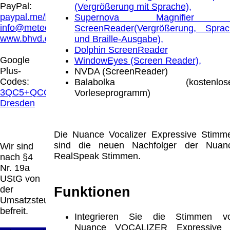
Hamburg entschieden, dass man durch die
PayPal:
(Vergrößerung mit Sprache),
Anbringung eines Links, die Inhalte der
paypal.me/blindenhilfsmittel
Supernova Magnifier 
gelinkten Seite ggf. mit zu verantworten hat.
info@meteor.vision
ScreenReader(Vergrößerung, Sprac
Dieses kann nur dadurch verhindert werden,
www.bhvd.de
und Braille-Ausgabe),
dass man sich ausdrücklich von diesen
Dolphin ScreenReader
Inhalten distanziert. Hiermit distanzieren wir
Google
WindowEyes (Screen Reader),
uns ausdrücklich von allen Inhalten, aller
Plus-
NVDA (ScreenReader)
gelinkten Seiten auf unserer Homepage und
Codes:
Balabolka (kostenlos
machen uns diese Inhalte nicht zu eigen.
3QC5+QCG
Vorleseprogramm)
Diese Erklärung gilt für alle auf unserer
Dresden
Homepage angebrachten Links.
Die Europäische Kommission stellt eine
Plattform zur Online-Streitbeilegung (OS)
Die Nuance Vocalizer Expressive Stimm
bereit. Die Plattform finden Sie unter
sind die neuen Nachfolger der Nuan
Wir sind
http://ec.europa.eu/consumers/odr/
Unsere E-
RealSpeak Stimmen.
nach §4
Mailadresse lautet:
info@meteor.vision
.
Nr. 19a
Seitenanfang
Impressum
AGB
Widerruf
UStG von
Datenschutz
Urheberrechte
Kontakt
Links
Funktionen
der
Katalog (PDF)
Sitemap
Umsatzsteuer
große Anzeige
Schließen
X
befreit.
Integrieren Sie die Stimmen v
Nuance VOCALIZER Expressive 