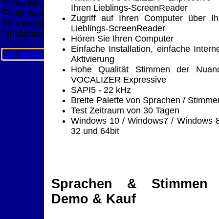
Diese Website nutzt Cookies, um bestmögliche
Ihren Lieblings-ScreenReader
Funktionalität bieten zu können.
Zugriff auf Ihren Computer über Ih
This website uses cookies to provide the best possible
Lieblings-ScreenReader
functionality.
Hören Sie Ihren Computer
Einfache Installation, einfache Interne
Ok, verstanden
Mehr Infos
Aktivierung
Hohe Qualität Stimmen der Nuan
VOCALIZER Expressive
SAPI5 - 22 kHz
Breite Palette von Sprachen / Stimme
Test Zeitraum von 30 Tagen
Windows 10 / Windows7 / Windows 8
32 und 64bit
Sprachen & Stimmen 
Demo & Kauf