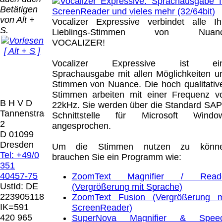
Bei dieser
Betätigen
Versandart
Der Versand erfolgt
von Alt +
erhalten Sie per
Vocalizer Expressive verbindet alle Ih
als versichertes
S.
Email z.B. einen
Lieblings-Stimmen von Nuan
Paket.
Lizenzschlüssel
VOCALIZER!
[ Alt + S ]
und die
Selbstabholung
Rechnung /
Vocalizer Expressive ist ei
vom Büro oder
Präqual
Lieferschein. Sie
Sprachausgabe mit allen Möglichkeiten u
von
2026
erhalten also
Stimmen von Nuance. Die hoch qualitativ
Ausstellungen:
Wir sin
keinen
Stimmen arbeiten mit einer Frequenz v
0.00 €
[ 9185 ]
B H V D
Datenträger
.
22kHz. Sie werden über die Standard SAP
Tannenstrasse
Schnittstelle für Microsoft Windo
2
angesprochen.
Die in diesem Dokument genannten
D 01099
Warenzeichen sind Eigentum der jeweiligen
Dresden
Um die Stimmen nutzen zu könn
Firmen. Preisänderungen, Irrtümer und
Tel: +49/0
brauchen Sie ein Programm wie:
technische Änderungen vorbehalten.
351
letzte Änderung: 8. Juni 2026 Blinden
40457-75
ZoomText Magnifier / Read
Hilfsmittel Vertrieb Dresden,
UstId:
DE
(Vergrößerung mit Sprache)
223905118
ZoomText Fusion (Vergrößerung m
Mit einem Urteil vom 12.05.1998 - 312 O
IK=591
ScreenReader)
85/98 - Haftung für Links hat das Landgericht
420 965
SuperNova Magnifier & Spee