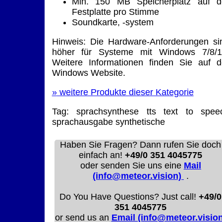
Min. 150 MB Speicherplatz auf d
Festplatte pro Stimme
Soundkarte, -system
Hinweis: Die Hardware-Anforderungen si
höher für Systeme mit Windows 7/8/1
Weitere Informationen finden Sie auf d
Windows Website.
»
weitere Produkte dieser Kategorie
Tag:
sprachsynthese
tts
text to spee
sprachausgabe
synthetische
Haben Sie Fragen? Dann rufen Sie doch
einfach an!
+49/0 351 4045775
oder senden Sie uns eine
Mail
(info@meteor.vision)
.
Do You Have Questions? Just call!
+49/0
351 4045775
or send us an
Email (info@meteor.vision