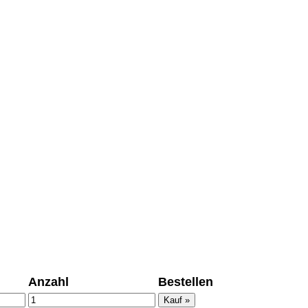
ümer und
 dass man durch
ch verhindert
on allen Inhalten,
ür alle auf
ie unter
Anzahl
Bestellen