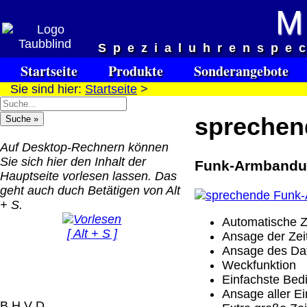
M
Versandkosten DHL Standar
Spezialuhrenspe
bis 5kg
Startseite
Produkte
Sonderangebote
Deutschland Nachnahm
Sie sind hier:
Startseite
>
8.95 €
Deutschland Vorkasse:
sprechen
6.95 €
Deutschland PayPal: 6.
Auf Desktop-Rechnern können
€
Sie sich hier den Inhalt der
Funk-Armbanduh
EU (inkl. Schweiz)
Hauptseite vorlesen lassen. Das
QR Code:
Vorkasse: 20.00 €
geht auch duch Betätigen von Alt
EU (inkl. Schweiz)
+ S.
PayPal: 20.00 €
Automatische Z
[ Alt + S ]
Ansage der Zeit
Der Versand erfolgt als
Ansage des Dat
versichertes Paket.
Weckfunktion
Einfachste Bed
Selbstabholung vom Bü
Ansage aller Ei
oder von Ausstellungen
B H V D