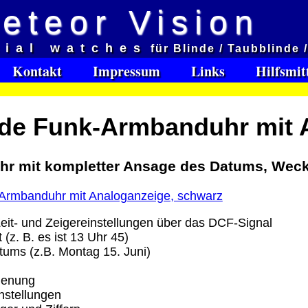
eteor Vision
d
cial watches
für Blinde / Taubblinde 
et aveugles
Kontakt
Impressum
Links
Hilfsmit
e:
de Funk-Armbanduhr mit 
Software Download only
95
Deutschland Vorkasse: 0.00 €
r mit kompletter Ansage des Datums, Weck
Deutschland PayPal: 0.00 €
EU (inkl. Schweiz) Vorkasse: 0.00 €
EU (inkl. Schweiz) PayPal: 0.00 €
Bei dieser Versandart erhalten Sie per Email z.B. ein
eit- und Zeigereinstellungen über das DCF-Signal
Lizenzschlüssel und die Rechnung / Lieferschein. Sie
 (z. B. es ist 13 Uhr 45)
keinen Datenträger
.
ums (z.B. Montag 15. Juni)
ienung
ro
nstellungen
: