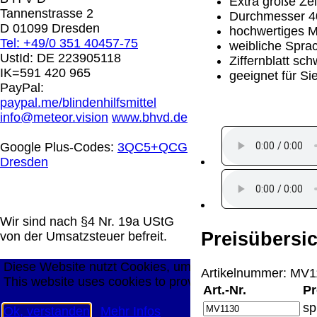
Extra große Zei
0.00 €
Tannenstrasse 2
Durchmesser 
D 01099 Dresden
hochwertiges M
Tel: +49/0 351 40457-75
weibliche Spr
Die in diesem Dokument genannten Warenzeichen sind 
UstId:
DE 223905118
Ziffernblatt sc
technische Änderungen vorbehalten.
IK=591 420 965
geeignet für Si
letzte Änderung: 1. Januar 2026 Blinden Hilfsmittel Ve
PayPal:
paypal.me/blindenhilfsmittel
Mit einem Urteil vom 12.05.1998 - 312 O 85/98 - Haft
info@meteor.vision
www.bhvd.de
die Anbringung eines Links, die Inhalte der gelinkten S
werden, dass man sich ausdrücklich von diesen Inhalten 
Google Plus-Codes:
3QC5+QCG
aller gelinkten Seiten auf unserer Homepage und machen 
Dresden
unserer Homepage angebrachten Links.
Die Europäische Kommission stellt eine Plattform zur On
http://ec.europa.eu/consumers/odr/
Unsere E-Mailadres
Seitenanfang
Impressum
AGB
Widerruf
Datenschutz
Wir sind nach §4 Nr. 19a UStG
große Anzeige
Schließen
X
Preisübersic
von der Umsatzsteuer befreit.
Diese Website nutzt Cookies, um bestmögliche Funktion
Artikelnummer: MV11
This website uses cookies to provide the best possible f
Art.-Nr.
Pr
sp
Ok, verstanden
Mehr Infos