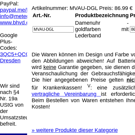
Hamburg entschieden, dass man durch die
PayPal:
Anbringung eines Links, die Inhalte der
Artikelnummer: MVAU-DGL Preis: 86.99 €
paypal.me/blindenhilfsmittel
gelinkten Seite ggf. mit zu verantworten hat.
Art.-Nr.
Produktbezeichnung
P
info@meteor.vision
Dieses kann nur dadurch verhindert werden,
www.bhvd.de
Damenuhr -
dass man sich ausdrücklich von diesen
goldfarben mit
Inhalten distanziert. Hiermit distanzieren wir
Google
Lederband
uns ausdrücklich von allen Inhalten, aller
Plus-
gelinkten Seiten auf unserer Homepage und
Codes:
machen uns diese Inhalte nicht zu eigen.
3QC5+QCG
Die Waren können im Design und Farbe v
Diese Erklärung gilt für alle auf unserer
Dresden
den Abbildungen abweichen! Auf Batteri
Homepage angebrachten Links.
wird
keine
Garantie gegeben, sie dienen d
Die Europäische Kommission stellt eine
Veranschaulichung der Gebrauchsfähigkei
Plattform zur Online-Streitbeilegung (OS)
Die hier angegebenen Preise gelten
nic
bereit. Die Plattform finden Sie unter
Wir sind
V
für Krankenkassen!
: eine zusätzlic
http://ec.europa.eu/consumers/odr/
Unsere E-
nach §4
vertragliche Vereinbarung
ist erforderlic
Mailadresse lautet:
info@meteor.vision
.
Nr. 19a
Beim Bestellen von Waren entstehen Ihn
Seitenanfang
Impressum
AGB
Widerruf
UStG von
Kosten!
Datenschutz
Urheberrechte
Kontakt
Links
der
Katalog (PDF)
Sitemap
Umsatzsteuer
große Anzeige
Schließen
X
befreit.
»
weitere Produkte dieser Kategorie