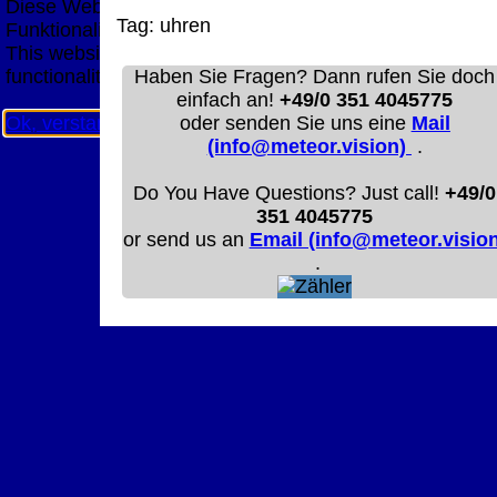
Diese Website nutzt Cookies, um bestmögliche
Tag:
uhren
Funktionalität bieten zu können.
This website uses cookies to provide the best possible
functionality.
Haben Sie Fragen? Dann rufen Sie doch
einfach an!
+49/0 351 4045775
Ok, verstanden
Mehr Infos
oder senden Sie uns eine
Mail
(info@meteor.vision)
.
Do You Have Questions? Just call!
+49/0
351 4045775
or send us an
Email (info@meteor.vision
.