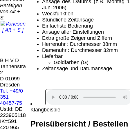
Bei dieser
Ansage des Datums (z.B. Montag 1
Betätigen
Versandart
Juni 2006)
Der Versand erfolgt
von Alt +
erhalten Sie per
Weckfunktion
als versichertes
S.
Email z.B. einen
Stündliche Zeitansage
Paket.
Lizenzschlüssel
Einfachste Bedienung
[ Alt + S ]
und die
Ansage aller Einstellungen
Selbstabholung
Rechnung /
Extra große Zeiger und Ziffern
vom Büro oder
Präqual
Lieferschein. Sie
Herrenuhr : Durchmesser 38mm
von
2026
erhalten also
Damenuhr : Durchmesser 32mm
Ausstellungen:
Wir sin
keinen
Lieferbar
0.00 €
[ 7145 ]
B H V D
Datenträger
.
Goldfarben (G)
Tannenstrasse
Zeitansage und Datumansage
2
Die in diesem Dokument genannten
D 01099
Warenzeichen sind Eigentum der jeweiligen
Dresden
Firmen. Preisänderungen, Irrtümer und
Tel: +49/0
technische Änderungen vorbehalten.
351
letzte Änderung: 21. Februar 2026 Blinden
40457-75
Hilfsmittel Vertrieb Dresden,
UstId:
DE
Klangbeispiel
223905118
Mit einem Urteil vom 12.05.1998 - 312 O
IK=591
Preisübersicht / Bestellen
85/98 - Haftung für Links hat das Landgericht
420 965