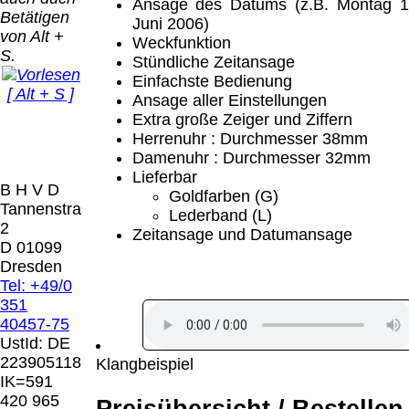
Bei dieser
Ansage des Datums (z.B. Montag 1
Betätigen
Versandart
Juni 2006)
Der Versand erfolgt
von Alt +
erhalten Sie per
Weckfunktion
als versichertes
S.
Email z.B. einen
Stündliche Zeitansage
Paket.
Lizenzschlüssel
Einfachste Bedienung
[ Alt + S ]
und die
Ansage aller Einstellungen
Selbstabholung
Rechnung /
Extra große Zeiger und Ziffern
vom Büro oder
Präqual
Lieferschein. Sie
Herrenuhr : Durchmesser 38mm
von
2026
erhalten also
Damenuhr : Durchmesser 32mm
Ausstellungen:
Wir sin
keinen
Lieferbar
0.00 €
[ 7614 ]
B H V D
Datenträger
.
Goldfarben (G)
Tannenstrasse
Lederband (L)
2
Zeitansage und Datumansage
Die in diesem Dokument genannten
D 01099
Warenzeichen sind Eigentum der jeweiligen
Dresden
Firmen. Preisänderungen, Irrtümer und
Tel: +49/0
technische Änderungen vorbehalten.
351
letzte Änderung: 10. März 2026 Blinden
40457-75
Hilfsmittel Vertrieb Dresden,
UstId:
DE
223905118
Klangbeispiel
Mit einem Urteil vom 12.05.1998 - 312 O
IK=591
85/98 - Haftung für Links hat das Landgericht
420 965
Preisübersicht / Bestellen