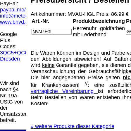
Hamburg entschieden, dass man durch die
PayPal:
Anbringung eines Links, die Inhalte der
paypal.me/blindenhilfsmittel
gelinkten Seite ggf. mit zu verantworten hat.
Artikelnummer: MVAU-HGL Preis: 86.99 €
info@meteor.vision
Dieses kann nur dadurch verhindert werden,
Art.-Nr.
Produktbezeichnung
P
www.bhvd.de
dass man sich ausdrücklich von diesen
Herrenuhr -goldfarben
Inhalten distanziert. Hiermit distanzieren wir
Google
mit Lederband
uns ausdrücklich von allen Inhalten, aller
Plus-
gelinkten Seiten auf unserer Homepage und
Codes:
machen uns diese Inhalte nicht zu eigen.
3QC5+QCG
Die Waren können im Design und Farbe v
Diese Erklärung gilt für alle auf unserer
Dresden
den Abbildungen abweichen! Auf Batteri
Homepage angebrachten Links.
wird
keine
Garantie gegeben, sie dienen d
Die Europäische Kommission stellt eine
Veranschaulichung der Gebrauchsfähigkei
Plattform zur Online-Streitbeilegung (OS)
Die hier angegebenen Preise gelten
nic
bereit. Die Plattform finden Sie unter
Wir sind
V
für Krankenkassen!
: eine zusätzlic
http://ec.europa.eu/consumers/odr/
Unsere E-
nach §4
vertragliche Vereinbarung
ist erforderlic
Mailadresse lautet:
info@meteor.vision
.
Nr. 19a
Beim Bestellen von Waren entstehen Ihn
Seitenanfang
Impressum
AGB
Widerruf
UStG von
Kosten!
Datenschutz
Urheberrechte
Kontakt
Links
der
Katalog (PDF)
Sitemap
Umsatzsteuer
große Anzeige
Schließen
X
befreit.
»
weitere Produkte dieser Kategorie