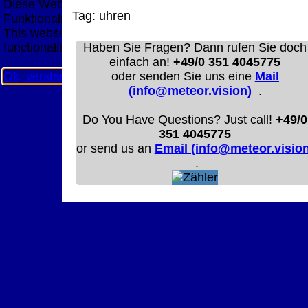
Diese Website nutzt Cookies, um bestmögliche
Tag:
uhren
Funktionalität bieten zu können.
This website uses cookies to provide the best possible
functionality.
Haben Sie Fragen? Dann rufen Sie doch
einfach an!
+49/0 351 4045775
Ok, verstanden
Mehr Infos
oder senden Sie uns eine
Mail
(info@meteor.vision)
.
Do You Have Questions? Just call!
+49/0
351 4045775
or send us an
Email (info@meteor.vision
.