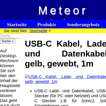
Meteor
Versandkosten DHL
Software
Vision
Standard bis 5kg
Download only
Startseite
Produkte
Sonderangebote
Deutschland
Sie sind hier:
Startseite
>
Spezialuhrenspecial
Deutschland
Kontakt
Impressum
Links
Nachnahme:
watches
Vorkasse:
für Blinde / Taubblinde
8.95 €
USB-C Kabel, Lade
Hilfsmittel
Warenkorb
0.00 €
/ deafblind / sourdes et aveugles
Deutschland
Deutschland
Vorkasse: 6.95
Auf
und Datenkabel
PayPal:
€
Desktop-
0.00 €
Deutschland
Rechnern
gelb, gewebt, 1m
EU (inkl.
PayPal: 6.95 €
können
Schweiz)
EU (inkl.
Sie sich
Vorkasse:
Schweiz)
hier den
QR
0.00 €
Vorkasse:
Inhalt der
Code:
EU (inkl.
20.00 €
Hauptseite
Schweiz)
EU (inkl.
vorlesen
USB-C Lade- und Datenkabel, USB
PayPal:
Schweiz)
lassen.
Stecker (für PC oder Netzteil) und US
0.00 €
PayPal: 20.00
Das geht
C Stecker z.B. für Sonic2, Sol
€
auch duch
Smartphones usw.