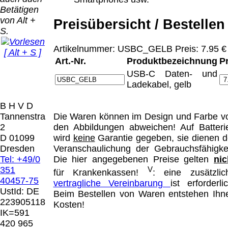
Bei dieser
Betätigen
Versandart
Der Versand erfolgt
von Alt +
erhalten Sie per
Preisübersicht / Bestellen
als versichertes
S.
Email z.B. einen
Paket.
Lizenzschlüssel
Artikelnummer: USBC_GELB Preis: 7.95 €
[ Alt + S ]
und die
Selbstabholung
Art.-Nr.
Produktbezeichnung
P
Rechnung /
vom Büro oder
Präqual
USB-C Daten- und
Lieferschein. Sie
von
2026
Ladekabel, gelb
erhalten also
Ausstellungen:
Wir sin
keinen
0.00 €
[ 9425 ]
B H V D
Datenträger
.
Tannenstrasse
Die Waren können im Design und Farbe v
2
den Abbildungen abweichen! Auf Batteri
Die in diesem Dokument genannten
D 01099
wird
keine
Garantie gegeben, sie dienen d
Warenzeichen sind Eigentum der jeweiligen
Dresden
Veranschaulichung der Gebrauchsfähigkei
Firmen. Preisänderungen, Irrtümer und
Tel: +49/0
Die hier angegebenen Preise gelten
nic
technische Änderungen vorbehalten.
351
V
für Krankenkassen!
: eine zusätzlic
letzte Änderung: 24. Juni 2026 Blinden
40457-75
vertragliche Vereinbarung
ist erforderlic
Hilfsmittel Vertrieb Dresden,
UstId:
DE
Beim Bestellen von Waren entstehen Ihn
223905118
Kosten!
Mit einem Urteil vom 12.05.1998 - 312 O
IK=591
85/98 - Haftung für Links hat das Landgericht
420 965