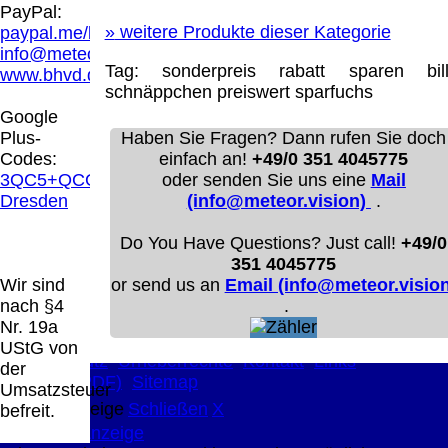
Hamburg entschieden, dass man durch die
PayPal:
Anbringung eines Links, die Inhalte der
»
weitere Produkte dieser Kategorie
paypal.me/blindenhilfsmittel
gelinkten Seite ggf. mit zu verantworten hat.
info@meteor.vision
Dieses kann nur dadurch verhindert werden,
Tag:
sonderpreis
rabatt
sparen
bill
www.bhvd.de
dass man sich ausdrücklich von diesen
schnäppchen
preiswert
sparfuchs
Inhalten distanziert. Hiermit distanzieren wir
Google
uns ausdrücklich von allen Inhalten, aller
Plus-
Haben Sie Fragen? Dann rufen Sie doch
gelinkten Seiten auf unserer Homepage und
Codes:
einfach an!
+49/0 351 4045775
machen uns diese Inhalte nicht zu eigen.
3QC5+QCG
oder senden Sie uns eine
Mail
Diese Erklärung gilt für alle auf unserer
Dresden
(info@meteor.vision)
.
Homepage angebrachten Links.
Die Europäische Kommission stellt eine
Do You Have Questions? Just call!
+49/0
Plattform zur Online-Streitbeilegung (OS)
351 4045775
bereit. Die Plattform finden Sie unter
Wir sind
or send us an
Email (info@meteor.vision
http://ec.europa.eu/consumers/odr/
Unsere E-
nach §4
.
Mailadresse lautet:
info@meteor.vision
.
Nr. 19a
Seitenanfang
Impressum
AGB
Widerruf
UStG von
Datenschutz
Urheberrechte
Kontakt
Links
der
Katalog (PDF)
Sitemap
Umsatzsteuer
große Anzeige
Schließen
X
befreit.