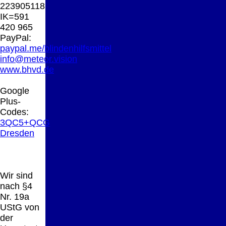
223905118
IK=591
420 965
PayPal:
paypal.me/blindenhilfsmittel
info@meteor.vision
www.bhvd.de
Google
Plus-
Codes:
3QC5+QCG
Dresden
Wir sind
nach §4
Nr. 19a
UStG von
der