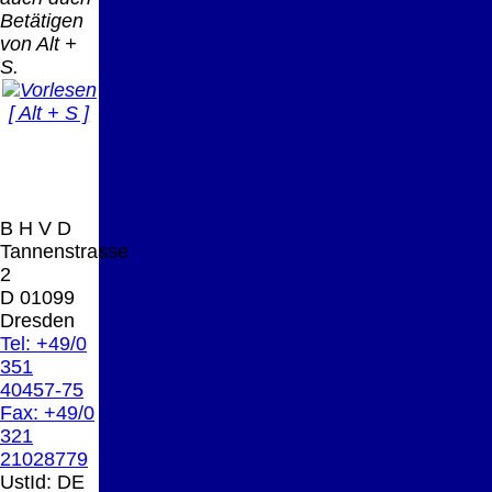
Betätigen
von Alt +
S.
[ Alt + S ]
B H V D
Tannenstrasse
2
D 01099
Dresden
Tel: +49/0
351
40457-75
Fax: +49/0
321
21028779
UstId:
DE