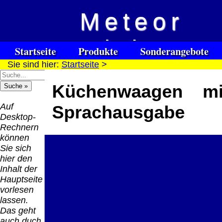
Meteor
Vision
Startseite
Produkte
Sonderangebote
Sie sind hier:
Startseite
>
Spezialuhrenspecial
Kontakt
Impressum
Links
watches
für Blinde / Taubblinde
Küchenwaagen mi
Hilfsmittel
Warenkorb
/ deafblind / sourdes et aveugles
Auf
Sprachausgabe
Desktop-
Rechnern
können
Sie sich
hier den
Inhalt der
Hauptseite
vorlesen
lassen.
Das geht
auch duch