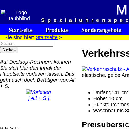
M
Versandkosten DHL Standar
Spezialuhrenspe
bis 5kg
Startseite
Produkte
Sonderangebote
Deutschland Nachnahm
Sie sind hier:
Startseite
>
8.95 €
Deutschland Vorkasse:
Verkehrss
6.95 €
Deutschland PayPal: 6.
Auf Desktop-Rechnern können
€
Sie sich hier den Inhalt der
EU (inkl. Schweiz)
Hauptseite vorlesen lassen. Das
elastische, gelbe A
QR Code:
Vorkasse: 20.00 €
geht auch duch Betätigen von Alt
EU (inkl. Schweiz)
+ S.
PayPal: 20.00 €
Umfang: 41 cm
[ Alt + S ]
Höhe: 10 cm
Der Versand erfolgt als
Punktdurchmes
versichertes Paket.
waschbar bis 3
Selbstabholung vom Bü
Preisübersic
oder von Ausstellungen
B H V D