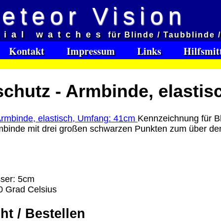
eteor Vision
d
cial watches
für Blinde / Taubblinde 
et aveugles
Kontakt
Impressum
Links
Hilfsmit
e:
chutz - Armbinde, elasti
Software Download only
95
Deutschland Vorkasse: 0.00 €
Kennzeichnung für B
Deutschland PayPal: 0.00 €
rmbinde mit drei großen schwarzen Punkten zum über de
EU (inkl. Schweiz) Vorkasse: 0.00 €
EU (inkl. Schweiz) PayPal: 0.00 €
Bei dieser Versandart erhalten Sie per Email z.B. ein
Lizenzschlüssel und die Rechnung / Lieferschein. Sie
ser: 5cm
keinen Datenträger
.
0 Grad Celsius
ro
ht / Bestellen
: