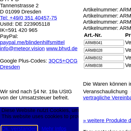
0.00 €
Tannenstrasse 2
Artikelnummer: ARM
D 01099 Dresden
Artikelnummer: ARM
Tel: +49/0 351 40457-75
Die in diesem Dokument genannten Warenzeichen sind 
Artikelnummer: ARM
UstId:
DE 223905118
technische Änderungen vorbehalten.
Artikelnummer: ARM
IK=591 420 965
letzte Änderung: 21. Februar 2026 Blinden Hilfsmittel 
Art.-Nr.
Pr
PayPal:
paypal.me/blindenhilfsmittel
Ve
Mit einem Urteil vom 12.05.1998 - 312 O 85/98 - Haft
info@meteor.vision
www.bhvd.de
Ve
die Anbringung eines Links, die Inhalte der gelinkten S
Ve
werden, dass man sich ausdrücklich von diesen Inhalten 
Google Plus-Codes:
3QC5+QCG
aller gelinkten Seiten auf unserer Homepage und machen 
Ve
Dresden
unserer Homepage angebrachten Links.
Die Europäische Kommission stellt eine Plattform zur On
http://ec.europa.eu/consumers/odr/
Unsere E-Mailadres
Die Waren können i
Seitenanfang
Impressum
AGB
Widerruf
Datenschutz
Wir sind nach §4 Nr. 19a UStG
Veranschaulichung 
große Anzeige
Schließen
X
von der Umsatzsteuer befreit.
vertragliche Verein
Diese Website nutzt Cookies, um bestmögliche Funktion
This website uses cookies to provide the best possible f
»
weitere Produkte d
Ok, verstanden
Mehr Infos