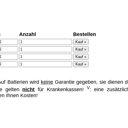
ümer und
s
Anzahl
Bestellen
 dass man durch
ch verhindert
on allen Inhalten,
ür alle auf
ie unter
uf Batterien wird
keine
Garantie gegeben, sie dienen d
V
se gelten
nicht
für Krankenkassen!
: eine zusätzlic
hen Ihnen Kosten!