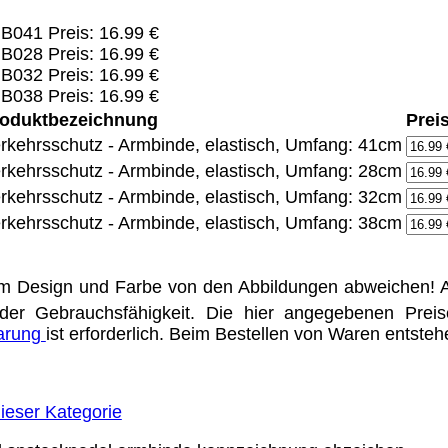
B041 Preis: 16.99 €
B028 Preis: 16.99 €
Eigentum der jeweiligen Firmen. Preisänderungen, Irrt
B032 Preis: 16.99 €
B038 Preis: 16.99 €
Vertrieb Dresden,
oduktbezeichnung
Prei
rkehrsschutz - Armbinde, elastisch, Umfang: 41cm
ung für Links hat das Landgericht Hamburg entschieden,
rkehrsschutz - Armbinde, elastisch, Umfang: 28cm
eite ggf. mit zu verantworten hat. Dieses kann nur dadur
rkehrsschutz - Armbinde, elastisch, Umfang: 32cm
distanziert. Hiermit distanzieren wir uns ausdrücklich v
uns diese Inhalte nicht zu eigen. Diese Erklärung gilt f
rkehrsschutz - Armbinde, elastisch, Umfang: 38cm
line-Streitbeilegung (OS) bereit. Die Plattform finden S
se lautet:
info@meteor.vision
.
m Design und Farbe von den Abbildungen abweichen! A
Urheberrechte
Kontakt
Links
Katalog (PDF)
Sitemap
der Gebrauchsfähigkeit. Die hier angegebenen Prei
barung
ist erforderlich. Beim Bestellen von Waren entste
alität bieten zu können.
unctionality.
ieser Kategorie