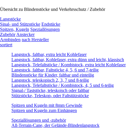
Übersicht zu Blindenstöcke und Verkehrsschutz / Zubehör
Langstöcke
Sinal- und Stützstöcke
Endstücke
Spitzen, Kugeln
Speziallösungen
Zubehör
Anstecker
Armbinden
nach Hersteller
sortiert
Langstock, faltbar, extra leicht Kohlefaser
Langstock, faltbar, Kohlefaser, extra dünn und leicht, klassisch
Langstock, Telefaltstöcke / Kombistock, extra leicht Kohlefaser
Langstock, faltbar, Faltstöcke 4, 5, 6 und 7-teilig
Blindenstöcke für Kinder, faltbar und einteilig
Langstock, teleskopisch 2, 3, 7 und 8-teilig
Langstock, Telefaltstöcke / Kombistock, 4, 5 und 6-teilig
Signal-/ Taststöcke, teleskoisch oder faltbar
Stützstöcke, Teleskop- oder Faltstützstöcke
Spitzen und Kugeln mit 8mm Gewinde
Spitzen und Kugeln zum Einhängen
Speziallösungen und -zubehör
All-Terrain-Cane, der Gelände-Blindenlangstock