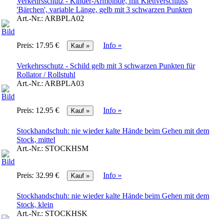
Verkehrsschutz - Kinder-Armbinde, mit Klettverschluss
'Bärchen', variable Länge, gelb mit 3 schwarzen Punkten
Art.-Nr.:
ARBPLA02
Preis:
17.95 €
Info »
Verkehrsschutz - Schild gelb mit 3 schwarzen Punkten für
Rollator / Rollstuhl
Art.-Nr.:
ARBPLA03
Preis:
12.95 €
Info »
Stockhandschuh: nie wieder kalte Hände beim Gehen mit dem
Stock, mittel
Art.-Nr.:
STOCKHSM
Preis:
32.99 €
Info »
Stockhandschuh: nie wieder kalte Hände beim Gehen mit dem
Stock, klein
Art.-Nr.:
STOCKHSK