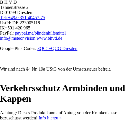
B H V D
Tannenstrasse 2
D 01099 Dresden
Tel: +49/0 351 40457-75
UstId:
DE 223905118
IK=591 420 965
PayPal:
paypal.me/blindenhilfsmittel
info@meteor.vision
www.bhvd.de
Google Plus-Codes:
3QC5+QCG Dresden
Wir sind nach §4 Nr. 19a UStG von der Umsatzsteuer befreit.
Verkehrsschutz Armbinden und
Kappen
Achtung:
Dieses Produkt
kann
auf Antrag von der Krankenkasse
bezuschusst werden!
Info hierzu »