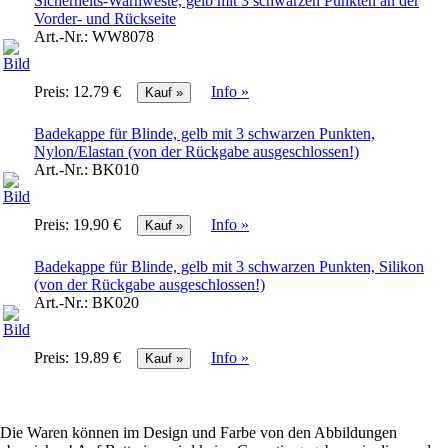
Sicherheits-Warnweste, gelb mit 3 schwarzen Punkten an der
Vorder- und Rückseite
Art.-Nr.:
WW8078
Preis:
12.79 €
Info »
Badekappe für Blinde, gelb mit 3 schwarzen Punkten,
Nylon/Elastan (von der Rückgabe ausgeschlossen!)
Art.-Nr.:
BK010
Preis:
19.90 €
Info »
Badekappe für Blinde, gelb mit 3 schwarzen Punkten, Silikon
(von der Rückgabe ausgeschlossen!)
Art.-Nr.:
BK020
Preis:
19.89 €
Info »
Die Waren können im Design und Farbe von den Abbildungen