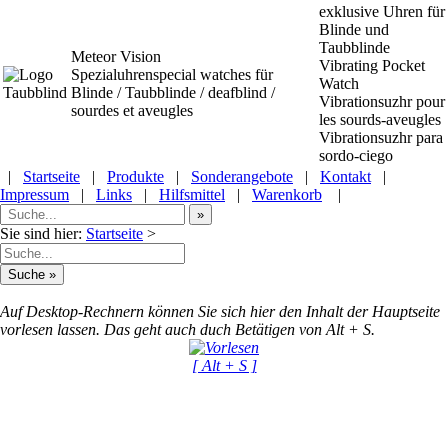
exklusive Uhren für
Blinde und
Taubblinde
Meteor Vision
Vibrating Pocket
Spezialuhrenspecial watches
für
Watch
Blinde / Taubblinde / deafblind /
Vibrationsuzhr pour
sourdes et aveugles
les sourds-aveugles
Vibrationsuzhr para
sordo-ciego
|
Startseite
|
Produkte
|
Sonderangebote
|
Kontakt
|
Impressum
|
Links
|
Hilfsmittel
|
Warenkorb
|
Sie sind hier:
Startseite
>
Auf Desktop-Rechnern können Sie sich hier den Inhalt der Hauptseite
vorlesen lassen. Das geht auch duch Betätigen von Alt + S.
[ Alt + S ]