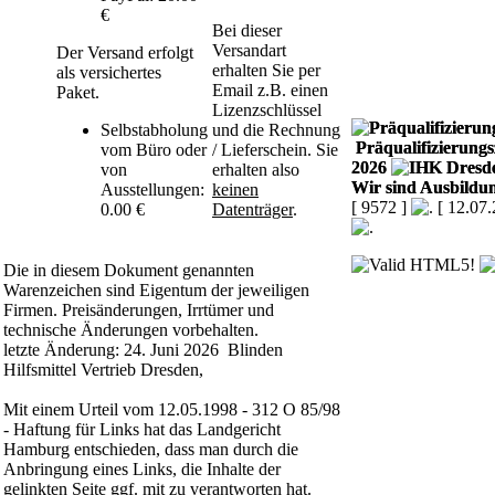
€
Bei dieser
Versandart
Der Versand erfolgt
erhalten Sie per
als versichertes
Email z.B. einen
Paket.
Lizenzschlüssel
Selbstabholung
und die Rechnung
Präqualifizierungsz
vom Büro oder
/ Lieferschein. Sie
2026
von
erhalten also
Wir sind Ausbildun
Ausstellungen:
keinen
[ 9572 ]
[ 12.07
0.00 €
Datenträger
.
Die in diesem Dokument genannten
Warenzeichen sind Eigentum der jeweiligen
Firmen. Preisänderungen, Irrtümer und
technische Änderungen vorbehalten.
letzte Änderung: 24. Juni 2026 Blinden
Hilfsmittel Vertrieb Dresden,
Mit einem Urteil vom 12.05.1998 - 312 O 85/98
- Haftung für Links hat das Landgericht
Hamburg entschieden, dass man durch die
Anbringung eines Links, die Inhalte der
gelinkten Seite ggf. mit zu verantworten hat.