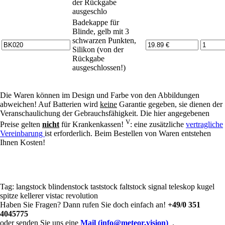
der Rückgabe
ausgeschlo
Badekappe für
Blinde, gelb mit 3
schwarzen Punkten,
Silikon (von der
Rückgabe
ausgeschlossen!)
Die Waren können im Design und Farbe von den Abbildungen
abweichen! Auf Batterien wird
keine
Garantie gegeben, sie dienen der
Veranschaulichung der Gebrauchsfähigkeit. Die hier angegebenen
V
Preise gelten
nicht
für Krankenkassen!
: eine zusätzliche
vertragliche
Vereinbarung
ist erforderlich. Beim Bestellen von Waren entstehen
Ihnen Kosten!
Tag:
langstock
blindenstock
taststock
faltstock
signal
teleskop
kugel
spitze
kellerer
vistac
revolution
Haben Sie Fragen? Dann rufen Sie doch einfach an!
+49/0 351
4045775
oder senden Sie uns eine
Mail (info@meteor.vision)
.