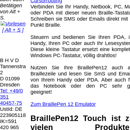
Bei dieser
Betätigen
Versandart
Verbinden Sie Ihr Handy, Netbook, PC, M
Der Versand erfolgt
von Alt +
erhalten Sie per
oder PDA mit dieser neuen Braille-Tastatu
als versichertes
S.
Email z.B. einen
Schreiben sie SMS oder Emails direkt mit 
Paket.
Lizenzschlüssel
Punkt Braille.
[ Alt + S ]
und die
Selbstabholung
Rechnung /
Steuern und bedienen Sie Ihren PDA, i
vom Büro oder
Präqual
Lieferschein. Sie
Handy, Ihren PC oder auch Ihr Lesesyste
von
2026
erhalten also
Diese kleine Tastatur ersetzt eine komplet
Ausstellungen:
Wir sin
keinen
Windows PC-Tastatur, völlig drahtlos!
0.00 €
[ 9477 ]
B H V D
Datenträger
.
Tannenstrasse
Nutzen Sie Ihre BraillePen12 auch a
2
Braillezeile und lesen Sie SmS und Emai
Die in diesem Dokument genannten
D 01099
von Ihrem Handy oder PDA. Aber auch f
Warenzeichen sind Eigentum der jeweiligen
Dresden
das Notebook oder den PC sehr g
Firmen. Preisänderungen, Irrtümer und
Tel: +49/0
geeignet!
technische Änderungen vorbehalten.
351
letzte Änderung: 24. Juni 2026 Blinden
40457-75
Zum BraillePen 12 Emulator
Hilfsmittel Vertrieb Dresden,
UstId:
DE
223905118
BraillePen12 Touch ist 
Mit einem Urteil vom 12.05.1998 - 312 O
IK=591
85/98 - Haftung für Links hat das Landgericht
vielen Produkte
420 965