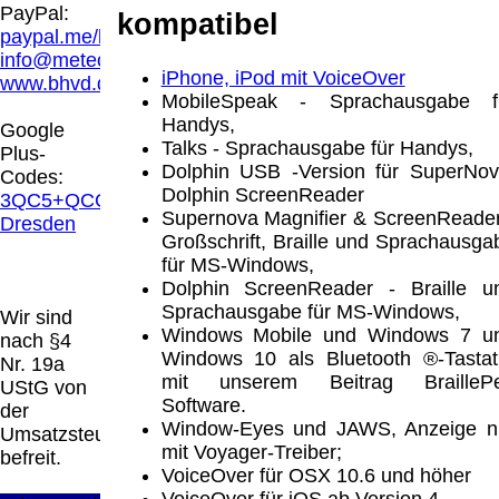
Hamburg entschieden, dass man durch die
PayPal:
kompatibel
Anbringung eines Links, die Inhalte der
paypal.me/blindenhilfsmittel
gelinkten Seite ggf. mit zu verantworten hat.
info@meteor.vision
Dieses kann nur dadurch verhindert werden,
iPhone, iPod mit VoiceOver
www.bhvd.de
dass man sich ausdrücklich von diesen
MobileSpeak - Sprachausgabe f
Inhalten distanziert. Hiermit distanzieren wir
Handys,
Google
uns ausdrücklich von allen Inhalten, aller
Talks - Sprachausgabe für Handys,
Plus-
gelinkten Seiten auf unserer Homepage und
Dolphin USB -Version für SuperNov
Codes:
machen uns diese Inhalte nicht zu eigen.
Dolphin ScreenReader
3QC5+QCG
Diese Erklärung gilt für alle auf unserer
Supernova Magnifier & ScreenReader
Dresden
Homepage angebrachten Links.
Großschrift, Braille und Sprachausga
Die Europäische Kommission stellt eine
für MS-Windows,
Plattform zur Online-Streitbeilegung (OS)
Dolphin ScreenReader - Braille u
bereit. Die Plattform finden Sie unter
Sprachausgabe für MS-Windows,
Wir sind
http://ec.europa.eu/consumers/odr/
Unsere E-
Windows Mobile und Windows 7 u
nach §4
Mailadresse lautet:
info@meteor.vision
.
Windows 10 als Bluetooth ®-Tastat
Nr. 19a
Seitenanfang
Impressum
AGB
Widerruf
mit unserem Beitrag BrailleP
UStG von
Datenschutz
Urheberrechte
Kontakt
Links
Software.
der
Katalog (PDF)
Sitemap
Window-Eyes und JAWS, Anzeige n
Umsatzsteuer
mit Voyager-Treiber;
große Anzeige
Schließen
X
befreit.
VoiceOver für OSX 10.6 und höher