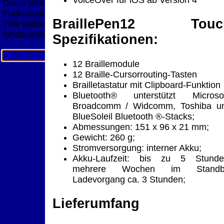
VoiceOver für iOS ab Version 4
Diese Website nutzt Cookies, um bestmögliche
Funktionalität bieten zu können.
BraillePen12 Touc
This website uses cookies to provide the best possible
functionality.
Spezifikationen:
Ok, verstanden
Mehr Infos
12 Braillemodule
12 Braille-Cursorrouting-Tasten
Brailletastatur mit Clipboard-Funktion
Bluetooth® unterstützt Microsof
Broadcomm / Widcomm, Toshiba u
BlueSoleil Bluetooth ®-Stacks;
Abmessungen: 151 x 96 x 21 mm;
Gewicht: 260 g;
Stromversorgung: interner Akku;
Akku-Laufzeit: bis zu 5 Stunde
mehrere Wochen im Standb
Ladevorgang ca. 3 Stunden;
Lieferumfang