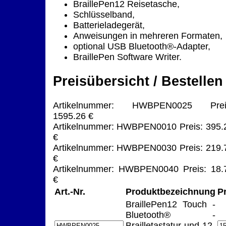
BraillePen12 Reisetasche,
Schlüsselband,
Batterieladegerät,
Anweisungen in mehreren Formaten,
optional USB Bluetooth®-Adapter,
BraillePen Software Writer.
Preisübersicht / Bestellen
Artikelnummer: HWBPEN0025 Prei
1595.26 €
Artikelnummer: HWBPEN0010 Preis: 395.
€
Artikelnummer: HWBPEN0030 Preis: 219.
€
Artikelnummer: HWBPEN0040 Preis: 18.
€
Art.-Nr.
Produktbezeichnung
P
BraillePen12 Touch -
Bluetooth® -
Brailletastatur und 12-