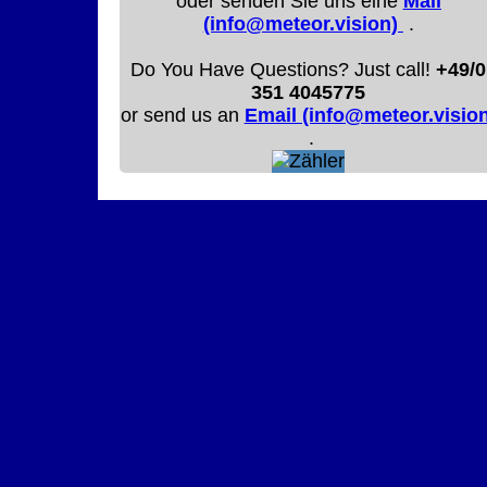
oder senden Sie uns eine
Mail
(info@meteor.vision)
.
Do You Have Questions? Just call!
+49/0
351 4045775
or send us an
Email (info@meteor.vision
.