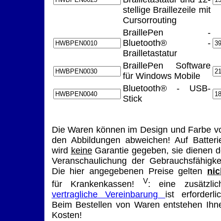
stellige Braillezeile mit
Cursorrouting
BraillePen -
Bluetooth® -
Brailletastatur
BraillePen Software
für Windows Mobile
Bluetooth® - USB-
Stick
Die Waren können im Design und Farbe v
den Abbildungen abweichen! Auf Batteri
wird
keine
Garantie gegeben, sie dienen d
Veranschaulichung der Gebrauchsfähigkei
Die hier angegebenen Preise gelten
nic
V
für Krankenkassen!
: eine zusätzlic
vertragliche Vereinbarung
ist erforderlic
Beim Bestellen von Waren entstehen Ihn
Kosten!