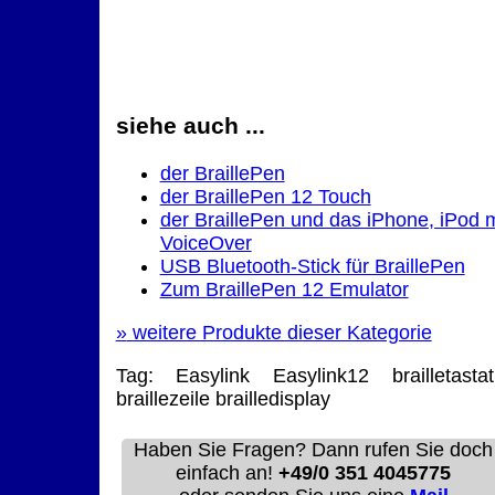
siehe auch ...
der BraillePen
der BraillePen 12 Touch
der BraillePen und das iPhone, iPod m
VoiceOver
USB Bluetooth-Stick für BraillePen
Zum BraillePen 12 Emulator
»
weitere Produkte dieser Kategorie
Tag:
Easylink
Easylink12
brailletastat
braillezeile
brailledisplay
Haben Sie Fragen? Dann rufen Sie doch
einfach an!
+49/0 351 4045775