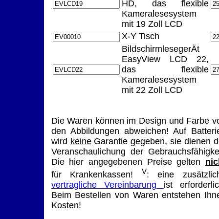
HD, das flexible
Kameralesesystem
mit 19 Zoll LCD
X-Y Tisch
BildschirmlesegerÄt
EasyView LCD 22,
das flexible
Kameralesesystem
mit 22 Zoll LCD
Die Waren können im Design und Farbe v
den Abbildungen abweichen! Auf Batteri
wird
keine
Garantie gegeben, sie dienen d
Veranschaulichung der Gebrauchsfähigkei
Die hier angegebenen Preise gelten
nic
V
für Krankenkassen!
: eine zusätzlic
vertragliche Vereinbarung
ist erforderlic
Beim Bestellen von Waren entstehen Ihn
Kosten!