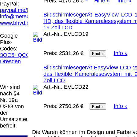
Preis:
4170.26 €
Hilfe »
Info »
Hamburg entschieden, dass man durch die
PayPal:
Anbringung eines Links, die Inhalte der
paypal.me/blindenhilfsmittel
gelinkten Seite ggf. mit zu verantworten hat.
BildschirmlesegerÄt EasyView LCD 
info@meteor.vision
Dieses kann nur dadurch verhindert werden,
HD, das flexible Kameralesesystem m
www.bhvd.de
dass man sich ausdrücklich von diesen
19 Zoll LCD
Inhalten distanziert. Hiermit distanzieren wir
Art.-Nr.:
EVLCD19
Google
uns ausdrücklich von allen Inhalten, aller
Plus-
gelinkten Seiten auf unserer Homepage und
Codes:
machen uns diese Inhalte nicht zu eigen.
Preis:
2531.26 €
Info »
3QC5+QCG
Diese Erklärung gilt für alle auf unserer
Dresden
Homepage angebrachten Links.
BildschirmlesegerÄt EasyView LCD 2
Die Europäische Kommission stellt eine
das flexible Kameralesesystem mit 
Plattform zur Online-Streitbeilegung (OS)
Zoll LCD
bereit. Die Plattform finden Sie unter
Art.-Nr.:
EVLCD22
Wir sind
http://ec.europa.eu/consumers/odr/
Unsere E-
nach §4
Mailadresse lautet:
info@meteor.vision
.
Nr. 19a
Seitenanfang
Impressum
AGB
Widerruf
Preis:
2750.26 €
Info »
UStG von
Datenschutz
Urheberrechte
Kontakt
Links
der
Katalog (PDF)
Sitemap
Umsatzsteuer
große Anzeige
Schließen
X
befreit.
Die Waren können im Design und Farbe v