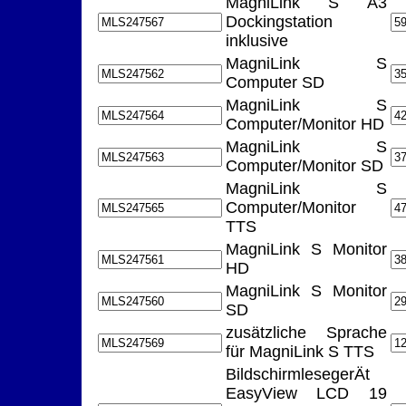
MagniLink S A3
Dockingstation
inklusive
MagniLink S
Computer SD
MagniLink S
Computer/Monitor HD
MagniLink S
Computer/Monitor SD
MagniLink S
Computer/Monitor
TTS
MagniLink S Monitor
HD
MagniLink S Monitor
SD
zusätzliche Sprache
für MagniLink S TTS
BildschirmlesegerÄt
EasyView LCD 19