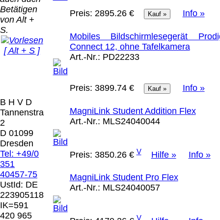
Bei dieser
Betätigen
Versandart
Preis:
2895.26 €
Info »
Der Versand erfolgt
von Alt +
erhalten Sie per
als versichertes
S.
Email z.B. einen
Mobiles Bildschirmlesegerät Prodi
Paket.
Lizenzschlüssel
Connect 12, ohne Tafelkamera
[ Alt + S ]
und die
Selbstabholung
Art.-Nr.:
PD22233
Rechnung /
vom Büro oder
Präqual
Lieferschein. Sie
von
2026
erhalten also
Ausstellungen:
Preis:
3899.74 €
Info »
Wir sin
keinen
0.00 €
[ 10116 
B H V D
Datenträger
.
MagniLink Student Addition Flex
Tannenstrasse
Art.-Nr.:
MLS24040044
2
Die in diesem Dokument genannten
D 01099
Warenzeichen sind Eigentum der jeweiligen
Dresden
Firmen. Preisänderungen, Irrtümer und
V
Tel: +49/0
Preis:
3850.26 €
Hilfe »
Info »
technische Änderungen vorbehalten.
351
letzte Änderung: 13. Juli 2026 Blinden
40457-75
MagniLink Student Pro Flex
Hilfsmittel Vertrieb Dresden,
UstId:
DE
Art.-Nr.:
MLS24040057
223905118
Mit einem Urteil vom 12.05.1998 - 312 O
IK=591
85/98 - Haftung für Links hat das Landgericht
420 965
V