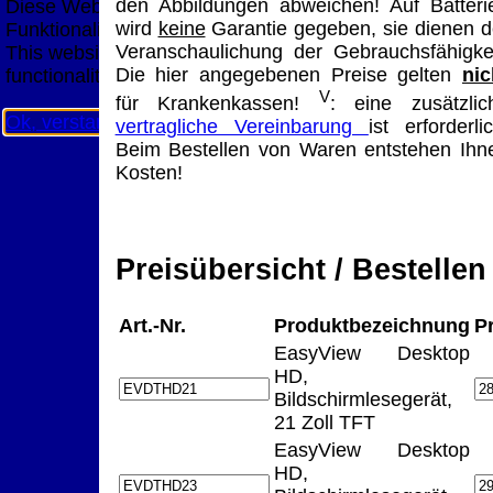
den Abbildungen abweichen! Auf Batteri
Diese Website nutzt Cookies, um bestmögliche
wird
keine
Garantie gegeben, sie dienen d
Funktionalität bieten zu können.
Veranschaulichung der Gebrauchsfähigkei
This website uses cookies to provide the best possible
Die hier angegebenen Preise gelten
nic
functionality.
V
für Krankenkassen!
: eine zusätzlic
Ok, verstanden
Mehr Infos
vertragliche Vereinbarung
ist erforderlic
Beim Bestellen von Waren entstehen Ihn
Kosten!
Preisübersicht / Bestellen
Art.-Nr.
Produktbezeichnung
P
EasyView Desktop
HD,
Bildschirmlesegerät,
21 Zoll TFT
EasyView Desktop
HD,