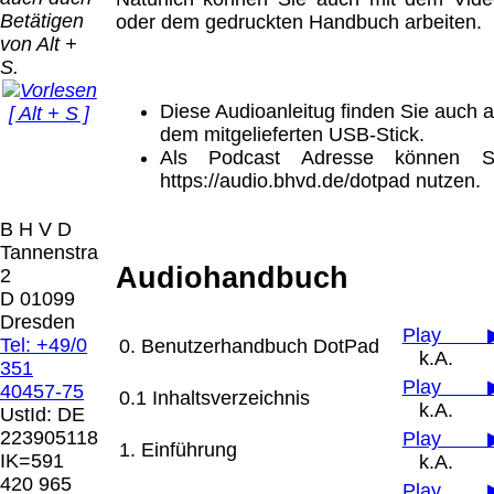
Bei dieser
Betätigen
oder dem gedruckten Handbuch arbeiten.
Versandart
Der Versand erfolgt
von Alt +
erhalten Sie per
als versichertes
S.
Email z.B. einen
Paket.
Lizenzschlüssel
Diese Audioanleitug finden Sie auch a
[ Alt + S ]
und die
Selbstabholung
dem mitgelieferten USB-Stick.
Rechnung /
vom Büro oder
Präqual
Als Podcast Adresse können S
Lieferschein. Sie
von
2026
https://audio.bhvd.de/dotpad nutzen.
erhalten also
Ausstellungen:
Wir sin
keinen
0.00 €
[ 9046 ]
B H V D
Datenträger
.
Tannenstrasse
Audiohandbuch
2
Die in diesem Dokument genannten
D 01099
Warenzeichen sind Eigentum der jeweiligen
Dresden
Play 
Firmen. Preisänderungen, Irrtümer und
Tel: +49/0
0. Benutzerhandbuch DotPad
k.A.
technische Änderungen vorbehalten.
351
letzte Änderung: 8. Juni 2026 Blinden
Play 
40457-75
0.1 Inhaltsverzeichnis
Hilfsmittel Vertrieb Dresden,
k.A.
UstId:
DE
223905118
Play 
1. Einführung
Mit einem Urteil vom 12.05.1998 - 312 O
IK=591
k.A.
85/98 - Haftung für Links hat das Landgericht
420 965
Play 