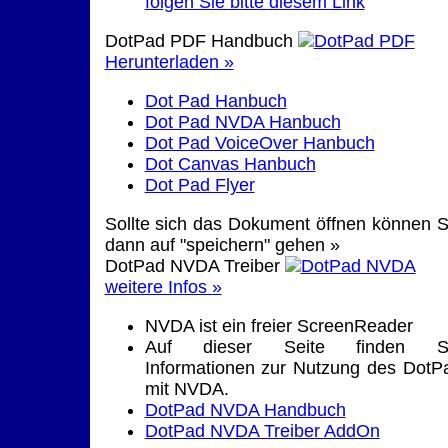
folgen Sie bitte diesem Link
DotPad PDF Handbuch
Herunterladen »
Dot Pad Hanbuch
Dot Pad NVDA Hanbuch
Dot Pad VoiceOver Hanbuch
Dot Canvas Hanbuch
Dot Pad Flyer
Sollte sich das Dokument öffnen können S
dann auf "speichern" gehen »
DotPad NVDA Treiber
weitere Infos »
NVDA ist ein freier ScreenReader
Auf dieser Seite finden S
Informationen zur Nutzung des DotP
mit NVDA.
DotPad NVDA Handbuch
DotPad NVDA Treiber AddOn