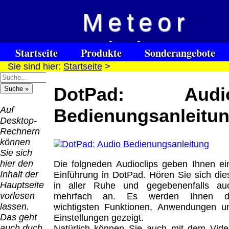
Meteor
Versandkosten DHL
Software
Vision
Standard bis 5kg
Download only
Startseite
Produkte
Sonderangebote
Deutschland
Sie sind hier:
Startseite
>
Spezialuhrenspecial
Deutschland
Kontakt
Impressum
Links
Nachnahme:
watches
Vorkasse:
für Blinde / Taubblinde
8.95 €
DotPad: Audi
Hilfsmittel
Warenkorb
0.00 €
/ deafblind / sourdes et aveugles
Deutschland
Deutschland
Vorkasse: 6.95
Auf
Bedienungsanleitu
PayPal:
€
Desktop-
0.00 €
Deutschland
Rechnern
EU (inkl.
PayPal: 6.95 €
können
Schweiz)
EU (inkl.
Sie sich
Vorkasse:
Schweiz)
hier den
Die folgneden Audioclips geben Ihnen ei
QR
0.00 €
Vorkasse:
Inhalt der
Einführung in DotPad. Hören Sie sich die
Code:
EU (inkl.
20.00 €
Hauptseite
in aller Ruhe und gegebenenfalls au
Schweiz)
EU (inkl.
vorlesen
mehrfach an. Es werden Ihnen d
PayPal:
Schweiz)
lassen.
wichtigsten Funktionen, Anwendungen u
0.00 €
PayPal: 20.00
Das geht
Einstellungen gezeigt.
€
auch duch
Natürlich können Sie auch mit dem Vide