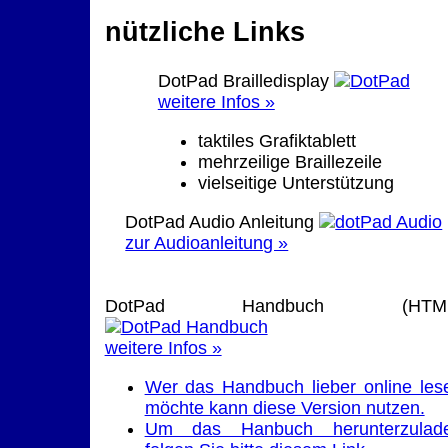
nützliche Links
DotPad Brailledisplay
weitere Infos »
taktiles Grafiktablett
mehrzeilige Braillezeile
vielseitige Unterstützung
DotPad Audio Anleitung
zur Audioanleitung »
DotPad Handbuch (HTML
weitere Infos »
Wer das Handbuch lieber online les
möchte kann diese Version nutzen.
Um das Hanbuch herunterzulad