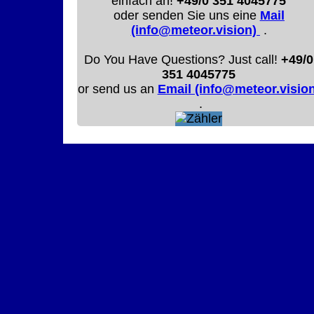
einfach an!
+49/0 351 4045775
oder senden Sie uns eine
Mail
(info@meteor.vision)
.
Do You Have Questions? Just call!
+49/0
351 4045775
or send us an
Email (info@meteor.vision
.