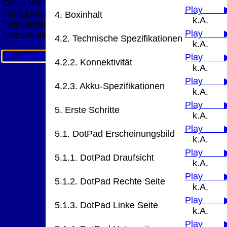
Diese Website nutzt Cookies, um bestmögliche
Play 
Funktionalität bieten zu können.
4. Boxinhalt
k.A.
This website uses cookies to provide the best possible
Play 
functionality.
4.2. Technische Spezifikationen
k.A.
Ok, verstanden
Mehr Infos
Play 
4.2.2. Konnektivität
k.A.
Play 
4.2.3. Akku-Spezifikationen
k.A.
Play 
5. Erste Schritte
k.A.
Play 
5.1. DotPad Erscheinungsbild
k.A.
Play 
5.1.1. DotPad Draufsicht
k.A.
Play 
5.1.2. DotPad Rechte Seite
k.A.
Play 
5.1.3. DotPad Linke Seite
k.A.
Play 