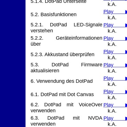
5.1.4. DotPad Unterseite
k.A.
Play 
5.2. Basisfunktionen
k.A.
5.2.1. DotPad LED-Signale
Play 
verstehen
k.A.
5.2.2. Geräteinformationen
Play 
über
k.A.
Play 
5.2.3. Akkustand überprüfen
k.A.
5.3. DotPad Firmware
Play 
aktualisieren
k.A.
Play 
6. Verwendung des DotPad
k.A.
Play 
6.1. DotPad mit Dot Canvas
k.A.
6.2. DotPad mit VoiceOver
Play 
verwenden
k.A.
6.3. DotPad mit NVDA
Play 
verwenden
k.A.