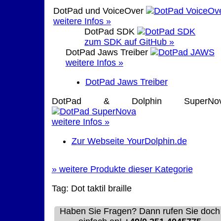
DotPad und VoiceOver
weitere Infos »
DotPad SDK
zum SDK auf GitHub »
DotPad Jaws Treiber
weitere Infos »
DotPad Jaws Treiber
DotPad & Dolphin SuperNo
weitere Infos »
Zur Webseite YourDolphin.de
»
weitere Produkte dieser Kategorie
Tag:
Dot
taktil
braille
Haben Sie Fragen? Dann rufen Sie doch