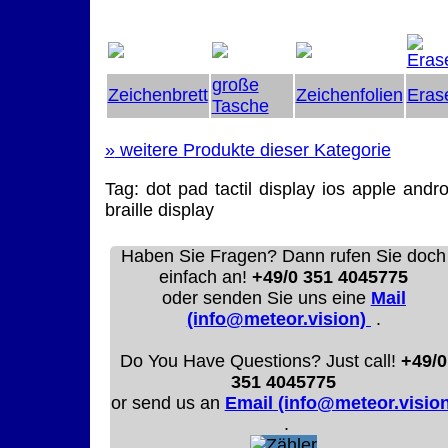
große
Zeichenbrett
Zeichenfolien
Eras
Tasche
»
weitere Produkte dieser Kategorie
Tag:
dot pad
tactil display
ios
apple
andro
braille display
Haben Sie Fragen? Dann rufen Sie doch
einfach an!
+49/0 351 4045775
oder senden Sie uns eine
Mail
(info@meteor.vision)
.
Do You Have Questions? Just call!
+49/0
351 4045775
or send us an
Email (info@meteor.vision
.