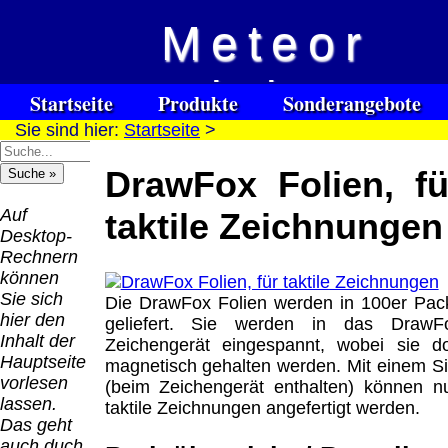
Meteor
Versandkosten DHL
Software
Vision
Standard bis 5kg
Download only
Startseite
Produkte
Sonderangebote
Deutschland
Sie sind hier:
Startseite
>
Spezialuhrenspecial
Deutschland
Kontakt
Impressum
Links
Nachnahme:
watches
Vorkasse:
für Blinde / Taubblinde
8.95 €
DrawFox Folien, fü
Hilfsmittel
Warenkorb
0.00 €
/ deafblind / sourdes et aveugles
Deutschland
Deutschland
Vorkasse: 6.95
Auf
taktile Zeichnungen
PayPal:
€
Desktop-
0.00 €
Deutschland
Rechnern
EU (inkl.
PayPal: 6.95 €
können
Schweiz)
EU (inkl.
Sie sich
Die DrawFox Folien werden in 100er Pac
Vorkasse:
Schweiz)
hier den
geliefert. Sie werden in das DrawF
QR
0.00 €
Vorkasse:
Inhalt der
Zeichengerät eingespannt, wobei sie do
Code:
EU (inkl.
20.00 €
Hauptseite
magnetisch gehalten werden. Mit einem Sit
Schweiz)
EU (inkl.
vorlesen
(beim Zeichengerät enthalten) können n
PayPal:
Schweiz)
lassen.
taktile Zeichnungen angefertigt werden.
0.00 €
PayPal: 20.00
Das geht
€
auch duch