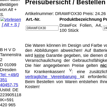
Bei dieser
Preisübersicht / Bestellen
Betätigen
Versandart
Der Versand erfolgt
von Alt +
erhalten Sie per
als versichertes
Artikelnummer: DRAWFOX30 Preis: 24.26
S.
Email z.B. einen
Paket.
Art.-Nr.
Produktbezeichnung
P
Lizenzschlüssel
[ Alt + S ]
und die
DrawFox Folien, A4,
Selbstabholung
Rechnung /
100 Stück
vom Büro oder
Präqual
Lieferschein. Sie
von
2026
erhalten also
Ausstellungen:
Wir sin
keinen
Die Waren können im Design und Farbe v
0.00 €
[ 7589 ]
B H V D
Datenträger
.
den Abbildungen abweichen! Auf Batteri
Tannenstrasse
wird
keine
Garantie gegeben, sie dienen d
2
Veranschaulichung der Gebrauchsfähigkei
Die in diesem Dokument genannten
D 01099
Die hier angegebenen Preise gelten
nic
Warenzeichen sind Eigentum der jeweiligen
Dresden
V
für Krankenkassen!
: eine zusätzlic
Firmen. Preisänderungen, Irrtümer und
Tel: +49/0
vertragliche Vereinbarung
ist erforderlic
technische Änderungen vorbehalten.
351
Beim Bestellen von Waren entstehen Ihn
letzte Änderung: 10. März 2026 Blinden
40457-75
Kosten!
Hilfsmittel Vertrieb Dresden,
UstId:
DE
223905118
Mit einem Urteil vom 12.05.1998 - 312 O
IK=591
85/98 - Haftung für Links hat das Landgericht
420 965