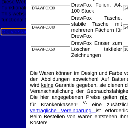
Diese Website nutzt Cookies, um bestmögliche
DrawFox Folien, A4,
Funktionalität bieten zu können.
100 Stück
This website uses cookies to provide the best possible
DrawFox Tasche,
functionality.
stabile Tasche mit
mehreren Fächern für
Ok, verstanden
Mehr Infos
DrewFox
DrawFox Eraser zum
Löschen taktieler
Zeichnungen
Die Waren können im Design und Farbe v
den Abbildungen abweichen! Auf Batteri
wird
keine
Garantie gegeben, sie dienen d
Veranschaulichung der Gebrauchsfähigkei
Die hier angegebenen Preise gelten
nic
V
für Krankenkassen!
: eine zusätzlic
vertragliche Vereinbarung
ist erforderlic
Beim Bestellen von Waren entstehen Ihn
Kosten!