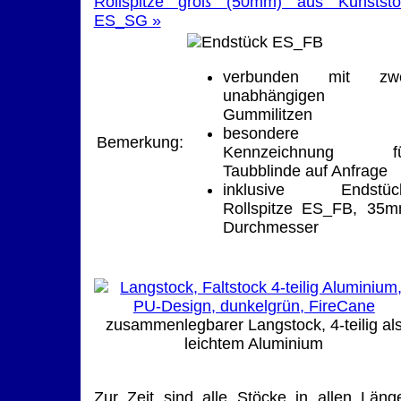
Rollspitze groß (50mm) aus Kunststof
ES_SG »
verbunden mit zwe
unabhängigen
Gummilitzen
besondere
Bemerkung:
Kennzeichnung fü
Taubblinde auf Anfrage
inklusive Endstüc
Rollspitze ES_FB, 35
Durchmesser
zusammenlegbarer Langstock, 4-teilig al
leichtem Aluminium
Zur Zeit sind alle Stöcke in allen Läng