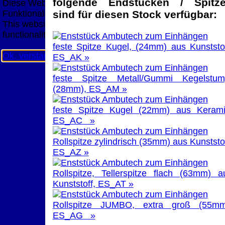
folgende Endstücken / Spitz
Diese Website nutzt Cookies, um bestmögliche
Funktionalität bieten zu können.
sind für diesen Stock verfügbar:
This website uses cookies to provide the best possible
functionality.
feste Spitze Kugel, (24mm) aus Kunststof
Ok, verstanden
Mehr Infos
ES_AK »
feste Spitze Metall/Gummi Kegelstum
(28mm), ES_AM »
feste Spitze Kugel (22mm) aus Kerami
ES_AC »
Rollspitze zylindrisch (35mm) aus Kunststof
ES_AZ »
Rollspitze, Tellerspitze flach (63mm) a
Kunststoff, ES_AT »
Rollspitze JUMBO, extra groß (55mm
ES_AG »