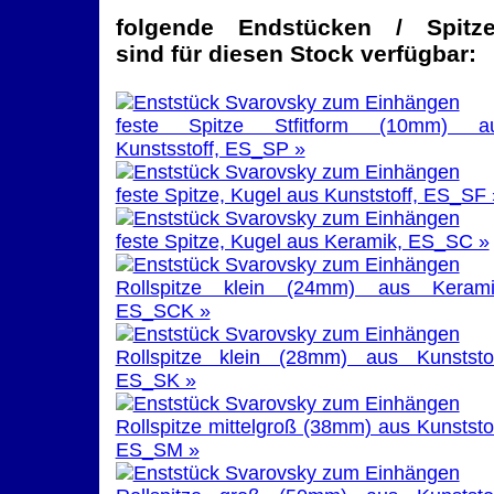
folgende Endstücken / Spitz
sind für diesen Stock verfügbar:
feste Spitze Stfitform (10mm) a
Kunstsstoff, ES_SP »
feste Spitze, Kugel aus Kunststoff, ES_SF 
feste Spitze, Kugel aus Keramik, ES_SC »
Rollspitze klein (24mm) aus Kerami
ES_SCK »
Rollspitze klein (28mm) aus Kunststof
ES_SK »
Rollspitze mittelgroß (38mm) aus Kunststof
ES_SM »