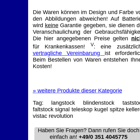
Die Waren können im Design und Farbe v
den Abbildungen abweichen! Auf Batteri
wird
keine
Garantie gegeben, sie dienen d
Veranschaulichung der Gebrauchsfähigkei
Die hier angegebenen Preise gelten
nic
V
für Krankenkassen!
: eine zusätzlic
vertragliche Vereinbarung
ist erforderlic
Beim Bestellen von Waren entstehen Ihn
Kosten!
»
weitere Produkte dieser Kategorie
Tag:
langstock
blindenstock
taststo
faltstock
signal
teleskop
kugel
spitze
keller
vistac
revolution
Haben Sie Fragen? Dann rufen Sie doch
einfach an!
+49/0 351 4045775