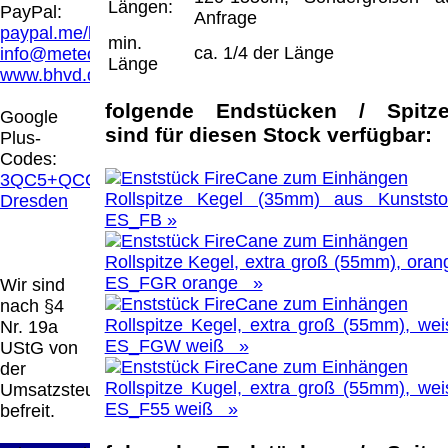
Hamburg entschieden, dass man durch die
Längen:
PayPal:
Anfrage
Anbringung eines Links, die Inhalte der
paypal.me/blindenhilfsmittel
min.
gelinkten Seite ggf. mit zu verantworten hat.
ca. 1/4 der Länge
info@meteor.vision
Länge
Dieses kann nur dadurch verhindert werden,
www.bhvd.de
dass man sich ausdrücklich von diesen
Inhalten distanziert. Hiermit distanzieren wir
folgende Endstücken / Spitz
Google
uns ausdrücklich von allen Inhalten, aller
sind für diesen Stock verfügbar:
Plus-
gelinkten Seiten auf unserer Homepage und
Codes:
machen uns diese Inhalte nicht zu eigen.
3QC5+QCG
Diese Erklärung gilt für alle auf unserer
Rollspitze Kegel (35mm) aus Kunststof
Dresden
Homepage angebrachten Links.
ES_FB »
Die Europäische Kommission stellt eine
Plattform zur Online-Streitbeilegung (OS)
Rollspitze Kegel, extra groß (55mm), oran
bereit. Die Plattform finden Sie unter
ES_FGR orange »
Wir sind
http://ec.europa.eu/consumers/odr/
Unsere E-
nach §4
Mailadresse lautet:
info@meteor.vision
.
Rollspitze Kegel, extra groß (55mm), wei
Nr. 19a
Seitenanfang
Impressum
AGB
Widerruf
ES_FGW weiß »
UStG von
Datenschutz
Urheberrechte
Kontakt
Links
der
Katalog (PDF)
Sitemap
Rollspitze Kugel, extra groß (55mm), wei
Umsatzsteuer
große Anzeige
Schließen
X
ES_F55 weiß »
befreit.