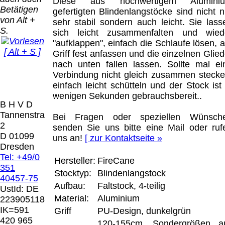
Bei dieser
Diese aus hochwertigem Alumini
Betätigen
Versandart
gefertigten Blindenlangstöcke sind nicht n
Der Versand erfolgt
von Alt +
erhalten Sie per
sehr stabil sondern auch leicht. Sie lass
als versichertes
S.
Email z.B. einen
sich leicht zusammenfalten und wied
Paket.
Lizenzschlüssel
"aufklappen", einfach die Schlaufe lösen, 
[ Alt + S ]
und die
Griff fest anfassen und die einzelnen Glied
Selbstabholung
Rechnung /
nach unten fallen lassen. Sollte mal ei
vom Büro oder
Präqual
Lieferschein. Sie
Verbindung nicht gleich zusammen stecke
von
2026
erhalten also
einfach leicht schütteln und der Stock ist 
Ausstellungen:
Wir sin
keinen
wenigen Sekunden gebrauchsbereit..
0.00 €
[ 6836 ]
B H V D
Datenträger
.
Tannenstrasse
Bei Fragen oder speziellen Wünsch
2
senden Sie uns bitte eine Mail oder ruf
Die in diesem Dokument genannten
D 01099
uns an!
[ zur Kontaktseite »
Warenzeichen sind Eigentum der jeweiligen
Dresden
Firmen. Preisänderungen, Irrtümer und
Tel: +49/0
Hersteller:
FireCane
technische Änderungen vorbehalten.
351
Stocktyp:
Blindenlangstock
letzte Änderung: 21. Februar 2026 Blinden
40457-75
Hilfsmittel Vertrieb Dresden,
Aufbau:
Faltstock, 4-teilig
UstId:
DE
Material:
Aluminium
223905118
Mit einem Urteil vom 12.05.1998 - 312 O
IK=591
Griff
PU-Design, dunkelgrün
85/98 - Haftung für Links hat das Landgericht
420 965
120-155cm, Sondergrößen a