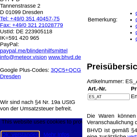
0.00 €
Tannenstrasse 2
D 01099 Dresden
Tel: +49/0 351 40457-75
Bemerkung:
Die in diesem Dokument genannten Warenzeichen sind 
Fax: +49/0 321 21028779
technische Änderungen vorbehalten.
UstId:
DE 223905118
letzte Änderung: 22. Januar 2025 Blinden Hilfsmittel V
IK=591 420 965
PayPal:
Mit einem Urteil vom 12.05.1998 - 312 O 85/98 - Haft
paypal.me/blindenhilfsmittel
die Anbringung eines Links, die Inhalte der gelinkten S
info@meteor.vision
www.bhvd.de
werden, dass man sich ausdrücklich von diesen Inhalten 
Preisübersic
aller gelinkten Seiten auf unserer Homepage und machen 
Google Plus-Codes:
3QC5+QCG
unserer Homepage angebrachten Links.
Dresden
Die Europäische Kommission stellt eine Plattform zur On
Artikelnummer: ES_A
http://ec.europa.eu/consumers/odr/
Unsere E-Mailadres
Art.-Nr.
Pr
Seitenanfang
Impressum
AGB
Widerruf
Datenschutz
En
große Anzeige
Schließen
X
Wir sind nach §4 Nr. 19a UStG
von der Umsatzsteuer befreit.
Diese Website nutzt Cookies, um bestmögliche Funktion
Die Waren können 
This website uses cookies to provide the best possible f
Veranschaulichung d
BHVD ist gemäß §4 
Ok, verstanden
Mehr Infos
eine zusätzliche
ver