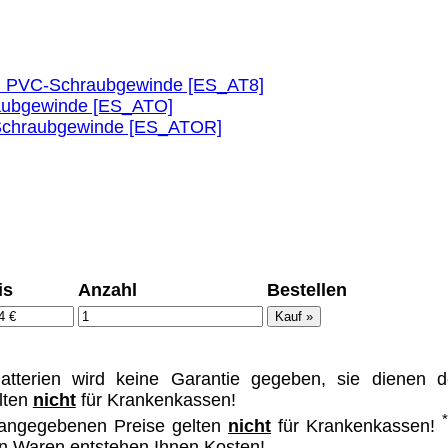
ümer und
mm PVC-Schraubgewinde [ES_AT8]
raubgewinde [ES_ATO]
l-Schraubgewinde [ES_ATOR]
 dass man durch
ch verhindert
on allen Inhalten,
ür alle auf
ie unter
is
Anzahl
Bestellen
terien wird keine Garantie gegeben, sie dienen d
lten
nicht
für Krankenkassen!
 angegebenen Preise gelten
nicht
für Krankenkassen!
von Waren entstehen Ihnen Kosten!