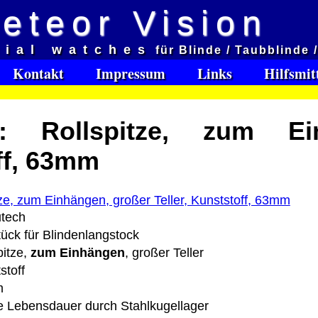
eteor Vision
d
cial watches
für Blinde / Taubblinde 
et aveugles
Kontakt
Impressum
Links
Hilfsmit
e:
k: Rollspitze, zum Ein
Software Download only
95
ff, 63mm
Deutschland Vorkasse: 0.00 €
Deutschland PayPal: 0.00 €
EU (inkl. Schweiz) Vorkasse: 0.00 €
EU (inkl. Schweiz) PayPal: 0.00 €
tech
Bei dieser Versandart erhalten Sie per Email z.B. ein
ück für Blindenlangstock
Lizenzschlüssel und die Rechnung / Lieferschein. Sie
pitze,
zum Einhängen
, großer Teller
keinen Datenträger
.
stoff
m
ro
 Lebensdauer durch Stahlkugellager
: