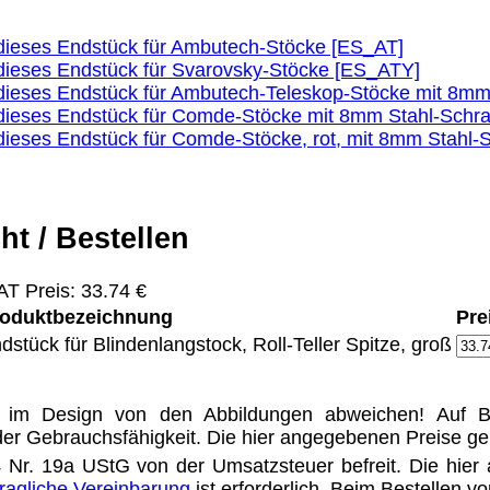
dieses Endstück für Ambutech-Stöcke [ES_AT]
dieses Endstück für Svarovsky-Stöcke [ES_ATY]
Eigentum der jeweiligen Firmen. Preisänderungen, Irrt
dieses Endstück für Ambutech-Teleskop-Stöcke mit 8
dieses Endstück für Comde-Stöcke mit 8mm Stahl-Sch
ertrieb Dresden,
dieses Endstück für Comde-Stöcke, rot, mit 8mm Stah
ung für Links hat das Landgericht Hamburg entschieden,
eite ggf. mit zu verantworten hat. Dieses kann nur dadur
distanziert. Hiermit distanzieren wir uns ausdrücklich v
ht / Bestellen
uns diese Inhalte nicht zu eigen. Diese Erklärung gilt f
line-Streitbeilegung (OS) bereit. Die Plattform finden S
T Preis: 33.74 €
se lautet:
info@meteor.vision
.
oduktbezeichnung
Pre
Urheberrechte
Kontakt
Links
Katalog (PDF)
Sitemap
dstück für Blindenlangstock, Roll-Teller Spitze, groß
alität bieten zu können.
im Design von den Abbildungen abweichen! Auf Bat
unctionality.
er Gebrauchsfähigkeit. Die hier angegebenen Preise ge
Nr. 19a UStG von der Umsatzsteuer befreit. Die hier
tragliche Vereinbarung
ist erforderlich. Beim Bestellen 