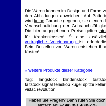
Die Waren können im Design und Farbe v
den Abbildungen abweichen! Auf Batteri
wird
keine
Garantie gegeben, sie dienen d
Veranschaulichung der Gebrauchsfähigkei
Die hier angegebenen Preise gelten
nic
V
für Krankenkassen!
: eine zusätzlic
vertragliche Vereinbarung
ist erforderlic
Beim Bestellen von Waren entstehen Ihn
Kosten!
»
weitere Produkte dieser Kategorie
Tag:
langstock
blindenstock
taststo
faltstock
signal
teleskop
kugel
spitze
keller
vistac
revolution
Haben Sie Fragen? Dann rufen Sie doch
einfach an!
+49/0 351 4045775