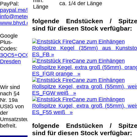
min.
Hamburg entschieden, dass man durch die
ca. 1/4 der Länge
PayPal:
Länge
Anbringung eines Links, die Inhalte der
paypal.me/blindenhilfsmittel
gelinkten Seite ggf. mit zu verantworten hat.
info@meteor.vision
Dieses kann nur dadurch verhindert werden,
folgende Endstücken / Spitz
www.bhvd.de
dass man sich ausdrücklich von diesen
sind für diesen Stock verfügbar:
Inhalten distanziert. Hiermit distanzieren wir
Google
uns ausdrücklich von allen Inhalten, aller
Plus-
gelinkten Seiten auf unserer Homepage und
Rollspitze Kegel (35mm) aus Kunststof
Codes:
machen uns diese Inhalte nicht zu eigen.
ES_FB »
3QC5+QCG
Diese Erklärung gilt für alle auf unserer
Dresden
Homepage angebrachten Links.
Rollspitze Kegel, extra groß (55mm), oran
Die Europäische Kommission stellt eine
ES_FGR orange »
Plattform zur Online-Streitbeilegung (OS)
bereit. Die Plattform finden Sie unter
Rollspitze Kegel, extra groß (55mm), wei
Wir sind
http://ec.europa.eu/consumers/odr/
Unsere E-
ES_FGW weiß »
nach §4
Mailadresse lautet:
info@meteor.vision
.
Nr. 19a
Seitenanfang
Impressum
AGB
Widerruf
Rollspitze Kugel, extra groß (55mm), wei
UStG von
Datenschutz
Urheberrechte
Kontakt
Links
ES_F55 weiß »
der
Katalog (PDF)
Sitemap
Umsatzsteuer
große Anzeige
Schließen
X
folgende Endstücken / Spitz
befreit.
sind für diesen Stock verfügbar: