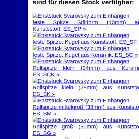
sind für diesen Stock verfügbar:
feste Spitze Stfitform (10mm) a
Kunstsstoff, ES_SP »
feste Spitze, Kugel aus Kunststoff, ES_SF 
feste Spitze, Kugel aus Keramik, ES_SC »
Rollspitze klein (24mm) aus Kerami
ES_SCK »
Rollspitze klein (28mm) aus Kunststof
ES_SK »
Rollspitze mittelgroß (38mm) aus Kunststof
ES_SM »
Rollspitze groß (50mm) aus Kunststof
ES_SG »