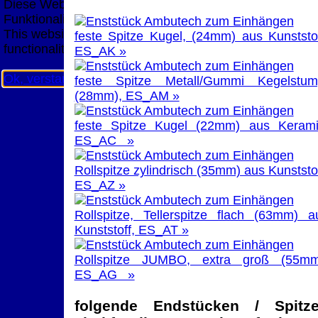
Diese Website nutzt Cookies, um bestmögliche
Funktionalität bieten zu können.
This website uses cookies to provide the best possible
feste Spitze Kugel, (24mm) aus Kunststof
functionality.
ES_AK »
Ok, verstanden
Mehr Infos
feste Spitze Metall/Gummi Kegelstum
(28mm), ES_AM »
feste Spitze Kugel (22mm) aus Kerami
ES_AC »
Rollspitze zylindrisch (35mm) aus Kunststof
ES_AZ »
Rollspitze, Tellerspitze flach (63mm) a
Kunststoff, ES_AT »
Rollspitze JUMBO, extra groß (55mm
ES_AG »
folgende Endstücken / Spitz