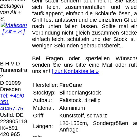
Bei dieser
sehr stabil sondern auch leicht. Sie lass
Betätigen
Versandart
sich leicht zusammenfalten und wied
Der Versand erfolgt
von Alt +
erhalten Sie per
"aufklappen", einfach die Schlaufe lösen, 
als versichertes
S.
Email z.B. einen
Griff fest anfassen und die einzelnen Glied
Paket.
Lizenzschlüssel
nach unten fallen lassen. Sollte mal ei
[ Alt + S ]
und die
Verbindung nicht gleich zusammen stecke
Selbstabholung
Rechnung /
einfach leicht schütteln und der Stock ist 
vom Büro oder
Präqual
Lieferschein. Sie
wenigen Sekunden gebrauchsbereit..
von
2026
erhalten also
Ausstellungen:
Wir sin
keinen
Bei Fragen oder speziellen Wünsch
0.00 €
[ 6177 ]
B H V D
Datenträger
.
senden Sie uns bitte eine Mail oder ruf
Tannenstrasse
uns an!
[ zur Kontaktseite »
2
Die in diesem Dokument genannten
D 01099
Hersteller:
FireCane
Warenzeichen sind Eigentum der jeweiligen
Dresden
Stocktyp:
Blindenlangstock
Firmen. Preisänderungen, Irrtümer und
Tel: +49/0
technische Änderungen vorbehalten.
Aufbau:
Faltstock, 4-teilig
351
letzte Änderung: 26. Januar 2026 Blinden
Material:
Aluminium
40457-75
Hilfsmittel Vertrieb Dresden,
UstId:
DE
Griff
Kunststoff, schwarz
223905118
120-155cm, Sondergrößen a
Mit einem Urteil vom 12.05.1998 - 312 O
Längen:
IK=591
Anfrage
85/98 - Haftung für Links hat das Landgericht
420 965