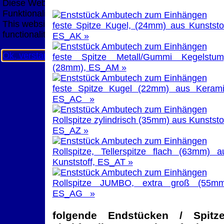
Diese Website nutzt Cookies, um bestmögliche
Funktionalität bieten zu können.
This website uses cookies to provide the best possible
feste Spitze Kugel, (24mm) aus Kunststof
functionality.
ES_AK »
Ok, verstanden
Mehr Infos
feste Spitze Metall/Gummi Kegelstum
(28mm), ES_AM »
feste Spitze Kugel (22mm) aus Kerami
ES_AC »
Rollspitze zylindrisch (35mm) aus Kunststof
ES_AZ »
Rollspitze, Tellerspitze flach (63mm) a
Kunststoff, ES_AT »
Rollspitze JUMBO, extra groß (55mm
ES_AG »
folgende Endstücken / Spitz