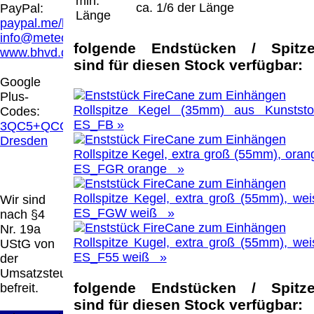
min.
Hamburg entschieden, dass man durch die
ca. 1/6 der Länge
PayPal:
Länge
Anbringung eines Links, die Inhalte der
paypal.me/blindenhilfsmittel
gelinkten Seite ggf. mit zu verantworten hat.
info@meteor.vision
Dieses kann nur dadurch verhindert werden,
folgende Endstücken / Spitz
www.bhvd.de
dass man sich ausdrücklich von diesen
sind für diesen Stock verfügbar:
Inhalten distanziert. Hiermit distanzieren wir
Google
uns ausdrücklich von allen Inhalten, aller
Plus-
gelinkten Seiten auf unserer Homepage und
Rollspitze Kegel (35mm) aus Kunststof
Codes:
machen uns diese Inhalte nicht zu eigen.
ES_FB »
3QC5+QCG
Diese Erklärung gilt für alle auf unserer
Dresden
Homepage angebrachten Links.
Rollspitze Kegel, extra groß (55mm), oran
Die Europäische Kommission stellt eine
ES_FGR orange »
Plattform zur Online-Streitbeilegung (OS)
bereit. Die Plattform finden Sie unter
Rollspitze Kegel, extra groß (55mm), wei
Wir sind
http://ec.europa.eu/consumers/odr/
Unsere E-
ES_FGW weiß »
nach §4
Mailadresse lautet:
info@meteor.vision
.
Nr. 19a
Seitenanfang
Impressum
AGB
Widerruf
Rollspitze Kugel, extra groß (55mm), wei
UStG von
Datenschutz
Urheberrechte
Kontakt
Links
ES_F55 weiß »
der
Katalog (PDF)
Sitemap
Umsatzsteuer
große Anzeige
Schließen
X
folgende Endstücken / Spitz
befreit.
sind für diesen Stock verfügbar: