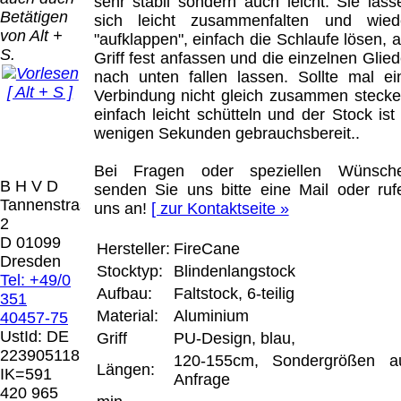
Bei dieser
sehr stabil sondern auch leicht. Sie lass
Betätigen
Versandart
sich leicht zusammenfalten und wied
Der Versand erfolgt
von Alt +
erhalten Sie per
"aufklappen", einfach die Schlaufe lösen, 
als versichertes
S.
Email z.B. einen
Griff fest anfassen und die einzelnen Glied
Paket.
Lizenzschlüssel
nach unten fallen lassen. Sollte mal ei
[ Alt + S ]
und die
Verbindung nicht gleich zusammen stecke
Selbstabholung
Rechnung /
einfach leicht schütteln und der Stock ist 
vom Büro oder
Präqual
Lieferschein. Sie
wenigen Sekunden gebrauchsbereit..
von
2026
erhalten also
Ausstellungen:
Wir sin
keinen
Bei Fragen oder speziellen Wünsch
0.00 €
[ 7253 ]
B H V D
Datenträger
.
senden Sie uns bitte eine Mail oder ruf
Tannenstrasse
uns an!
[ zur Kontaktseite »
2
Die in diesem Dokument genannten
D 01099
Hersteller:
FireCane
Warenzeichen sind Eigentum der jeweiligen
Dresden
Stocktyp:
Blindenlangstock
Firmen. Preisänderungen, Irrtümer und
Tel: +49/0
technische Änderungen vorbehalten.
Aufbau:
Faltstock, 6-teilig
351
letzte Änderung: 10. März 2026 Blinden
Material:
Aluminium
40457-75
Hilfsmittel Vertrieb Dresden,
UstId:
DE
Griff
PU-Design, blau,
223905118
120-155cm, Sondergrößen a
Mit einem Urteil vom 12.05.1998 - 312 O
Längen:
IK=591
Anfrage
85/98 - Haftung für Links hat das Landgericht
420 965