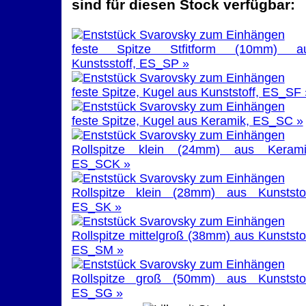
sind für diesen Stock verfügbar:
feste Spitze Stfitform (10mm) a
Kunstsstoff, ES_SP »
feste Spitze, Kugel aus Kunststoff, ES_SF 
feste Spitze, Kugel aus Keramik, ES_SC »
Rollspitze klein (24mm) aus Kerami
ES_SCK »
Rollspitze klein (28mm) aus Kunststof
ES_SK »
Rollspitze mittelgroß (38mm) aus Kunststof
ES_SM »
Rollspitze groß (50mm) aus Kunststof
ES_SG »