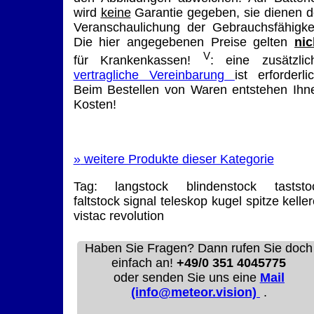
wird
keine
Garantie gegeben, sie dienen d
Veranschaulichung der Gebrauchsfähigkei
Die hier angegebenen Preise gelten
nic
V
für Krankenkassen!
: eine zusätzlic
vertragliche Vereinbarung
ist erforderlic
Beim Bestellen von Waren entstehen Ihn
Kosten!
»
weitere Produkte dieser Kategorie
Tag:
langstock
blindenstock
taststo
faltstock
signal
teleskop
kugel
spitze
keller
vistac
revolution
Haben Sie Fragen? Dann rufen Sie doch
einfach an!
+49/0 351 4045775
oder senden Sie uns eine
Mail
(info@meteor.vision)
.