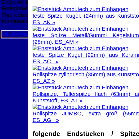
Diese Website nutzt Cookies, um bestmögliche
Funktionalität bieten zu können.
This website uses cookies to provide the best possible
feste Spitze Kugel, (24mm) aus Kunststof
functionality.
ES_AK »
Ok, verstanden
Mehr Infos
feste Spitze Metall/Gummi Kegelstum
(28mm), ES_AM »
feste Spitze Kugel (22mm) aus Kerami
ES_AC »
Rollspitze zylindrisch (35mm) aus Kunststof
ES_AZ »
Rollspitze, Tellerspitze flach (63mm) a
Kunststoff, ES_AT »
Rollspitze JUMBO, extra groß (55mm
ES_AG »
folgende Endstücken / Spitz