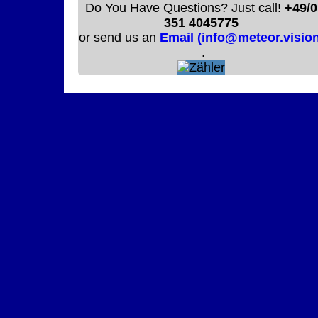
Do You Have Questions? Just call!
+49/0
351 4045775
or send us an
Email (info@meteor.vision
.