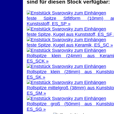
sind für diesen Stock verfügbar:
feste Spitze Stfitform (10mm) a
Kunstsstoff, ES_SP »
feste Spitze, Kugel aus Kunststoff, ES_SF 
feste Spitze, Kugel aus Keramik, ES_SC »
Rollspitze klein (24mm) aus Kerami
ES_SCK »
Rollspitze klein (28mm) aus Kunststof
ES_SK »
Rollspitze mittelgroß (38mm) aus Kunststof
ES_SM »
Rollspitze groß (50mm) aus Kunststof
ES_SG »