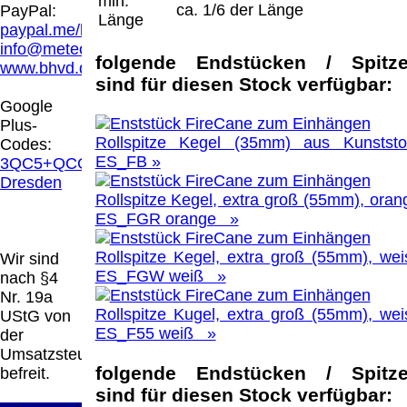
min.
Hamburg entschieden, dass man durch die
ca. 1/6 der Länge
PayPal:
Länge
Anbringung eines Links, die Inhalte der
paypal.me/blindenhilfsmittel
gelinkten Seite ggf. mit zu verantworten hat.
info@meteor.vision
Dieses kann nur dadurch verhindert werden,
folgende Endstücken / Spitz
www.bhvd.de
dass man sich ausdrücklich von diesen
sind für diesen Stock verfügbar:
Inhalten distanziert. Hiermit distanzieren wir
Google
uns ausdrücklich von allen Inhalten, aller
Plus-
gelinkten Seiten auf unserer Homepage und
Rollspitze Kegel (35mm) aus Kunststof
Codes:
machen uns diese Inhalte nicht zu eigen.
ES_FB »
3QC5+QCG
Diese Erklärung gilt für alle auf unserer
Dresden
Homepage angebrachten Links.
Rollspitze Kegel, extra groß (55mm), oran
Die Europäische Kommission stellt eine
ES_FGR orange »
Plattform zur Online-Streitbeilegung (OS)
bereit. Die Plattform finden Sie unter
Rollspitze Kegel, extra groß (55mm), wei
Wir sind
http://ec.europa.eu/consumers/odr/
Unsere E-
ES_FGW weiß »
nach §4
Mailadresse lautet:
info@meteor.vision
.
Nr. 19a
Seitenanfang
Impressum
AGB
Widerruf
Rollspitze Kugel, extra groß (55mm), wei
UStG von
Datenschutz
Urheberrechte
Kontakt
Links
ES_F55 weiß »
der
Katalog (PDF)
Sitemap
Umsatzsteuer
große Anzeige
Schließen
X
folgende Endstücken / Spitz
befreit.
sind für diesen Stock verfügbar: