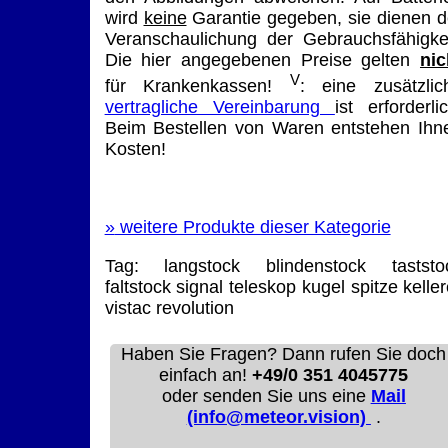
wird
keine
Garantie gegeben, sie dienen d
Veranschaulichung der Gebrauchsfähigkei
Die hier angegebenen Preise gelten
nic
V
für Krankenkassen!
: eine zusätzlic
vertragliche Vereinbarung
ist erforderlic
Beim Bestellen von Waren entstehen Ihn
Kosten!
»
weitere Produkte dieser Kategorie
Tag:
langstock
blindenstock
taststo
faltstock
signal
teleskop
kugel
spitze
keller
vistac
revolution
Haben Sie Fragen? Dann rufen Sie doch
einfach an!
+49/0 351 4045775
oder senden Sie uns eine
Mail
(info@meteor.vision)
.