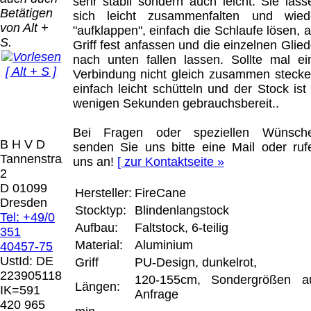
Bei dieser
sehr stabil sondern auch leicht. Sie lass
Betätigen
Versandart
sich leicht zusammenfalten und wied
Der Versand erfolgt
von Alt +
erhalten Sie per
"aufklappen", einfach die Schlaufe lösen, 
als versichertes
S.
Email z.B. einen
Griff fest anfassen und die einzelnen Glied
Paket.
Lizenzschlüssel
nach unten fallen lassen. Sollte mal ei
[ Alt + S ]
und die
Verbindung nicht gleich zusammen stecke
Selbstabholung
Rechnung /
einfach leicht schütteln und der Stock ist 
vom Büro oder
Präqual
Lieferschein. Sie
wenigen Sekunden gebrauchsbereit..
von
2026
erhalten also
Ausstellungen:
Wir sin
keinen
Bei Fragen oder speziellen Wünsch
0.00 €
[ 7127 ]
B H V D
Datenträger
.
senden Sie uns bitte eine Mail oder ruf
Tannenstrasse
uns an!
[ zur Kontaktseite »
2
Die in diesem Dokument genannten
D 01099
Hersteller:
FireCane
Warenzeichen sind Eigentum der jeweiligen
Dresden
Stocktyp:
Blindenlangstock
Firmen. Preisänderungen, Irrtümer und
Tel: +49/0
technische Änderungen vorbehalten.
Aufbau:
Faltstock, 6-teilig
351
letzte Änderung: 21. Februar 2026 Blinden
Material:
Aluminium
40457-75
Hilfsmittel Vertrieb Dresden,
UstId:
DE
Griff
PU-Design, dunkelrot,
223905118
120-155cm, Sondergrößen a
Mit einem Urteil vom 12.05.1998 - 312 O
Längen:
IK=591
Anfrage
85/98 - Haftung für Links hat das Landgericht
420 965