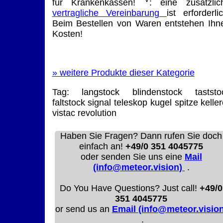
für Krankenkassen!
: eine zusätzlic
vertragliche Vereinbarung
ist erforderlic
Beim Bestellen von Waren entstehen Ihn
Kosten!
»
weitere Produkte dieser Kategorie
Tag:
langstock
blindenstock
taststo
faltstock
signal
teleskop
kugel
spitze
keller
vistac
revolution
Haben Sie Fragen? Dann rufen Sie doch
einfach an!
+49/0 351 4045775
oder senden Sie uns eine
Mail
(info@meteor.vision)
.
Do You Have Questions? Just call!
+49/0
351 4045775
or send us an
Email (info@meteor.vision
.