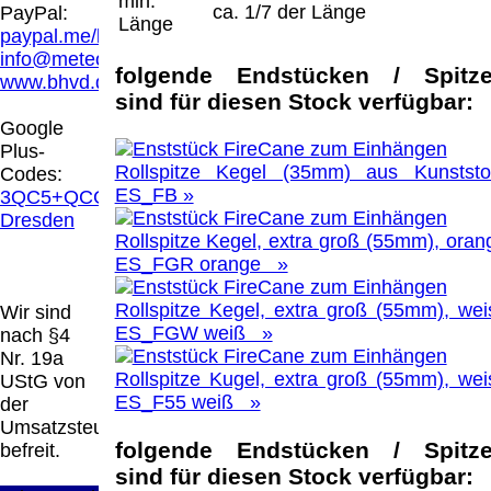
min.
Hamburg entschieden, dass man durch die
ca. 1/7 der Länge
PayPal:
Länge
Anbringung eines Links, die Inhalte der
paypal.me/blindenhilfsmittel
gelinkten Seite ggf. mit zu verantworten hat.
info@meteor.vision
Dieses kann nur dadurch verhindert werden,
folgende Endstücken / Spitz
www.bhvd.de
dass man sich ausdrücklich von diesen
sind für diesen Stock verfügbar:
Inhalten distanziert. Hiermit distanzieren wir
Google
uns ausdrücklich von allen Inhalten, aller
Plus-
gelinkten Seiten auf unserer Homepage und
Rollspitze Kegel (35mm) aus Kunststof
Codes:
machen uns diese Inhalte nicht zu eigen.
ES_FB »
3QC5+QCG
Diese Erklärung gilt für alle auf unserer
Dresden
Homepage angebrachten Links.
Rollspitze Kegel, extra groß (55mm), oran
Die Europäische Kommission stellt eine
ES_FGR orange »
Plattform zur Online-Streitbeilegung (OS)
bereit. Die Plattform finden Sie unter
Rollspitze Kegel, extra groß (55mm), wei
Wir sind
http://ec.europa.eu/consumers/odr/
Unsere E-
ES_FGW weiß »
nach §4
Mailadresse lautet:
info@meteor.vision
.
Nr. 19a
Seitenanfang
Impressum
AGB
Widerruf
Rollspitze Kugel, extra groß (55mm), wei
UStG von
Datenschutz
Urheberrechte
Kontakt
Links
ES_F55 weiß »
der
Katalog (PDF)
Sitemap
Umsatzsteuer
große Anzeige
Schließen
X
folgende Endstücken / Spitz
befreit.
sind für diesen Stock verfügbar: