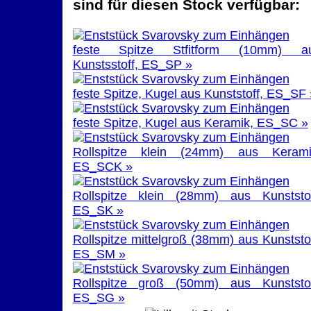
sind für diesen Stock verfügbar:
feste Spitze Stfitform (10mm) a
Kunstsstoff, ES_SP »
feste Spitze, Kugel aus Kunststoff, ES_SF 
feste Spitze, Kugel aus Keramik, ES_SC »
Rollspitze klein (24mm) aus Kerami
ES_SCK »
Rollspitze klein (28mm) aus Kunststof
ES_SK »
Rollspitze mittelgroß (38mm) aus Kunststof
ES_SM »
Rollspitze groß (50mm) aus Kunststof
ES_SG »