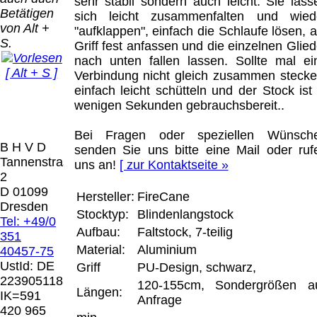
Bei dieser
sehr stabil sondern auch leicht. Sie lass
Betätigen
Versandart
sich leicht zusammenfalten und wied
Der Versand erfolgt
von Alt +
erhalten Sie per
"aufklappen", einfach die Schlaufe lösen, 
als versichertes
S.
Email z.B. einen
Griff fest anfassen und die einzelnen Glied
Paket.
Lizenzschlüssel
nach unten fallen lassen. Sollte mal ei
[ Alt + S ]
und die
Verbindung nicht gleich zusammen stecke
Selbstabholung
Rechnung /
einfach leicht schütteln und der Stock ist 
vom Büro oder
Präqual
Lieferschein. Sie
wenigen Sekunden gebrauchsbereit..
von
2026
erhalten also
Ausstellungen:
Wir sin
keinen
Bei Fragen oder speziellen Wünsch
0.00 €
[ 7592 ]
B H V D
Datenträger
.
senden Sie uns bitte eine Mail oder ruf
Tannenstrasse
uns an!
[ zur Kontaktseite »
2
Die in diesem Dokument genannten
D 01099
Hersteller:
FireCane
Warenzeichen sind Eigentum der jeweiligen
Dresden
Stocktyp:
Blindenlangstock
Firmen. Preisänderungen, Irrtümer und
Tel: +49/0
technische Änderungen vorbehalten.
Aufbau:
Faltstock, 7-teilig
351
letzte Änderung: 10. März 2026 Blinden
Material:
Aluminium
40457-75
Hilfsmittel Vertrieb Dresden,
UstId:
DE
Griff
PU-Design, schwarz,
223905118
120-155cm, Sondergrößen a
Mit einem Urteil vom 12.05.1998 - 312 O
Längen:
IK=591
Anfrage
85/98 - Haftung für Links hat das Landgericht
420 965