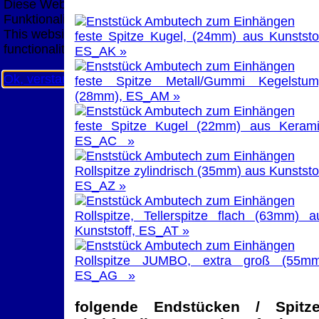
Diese Website nutzt Cookies, um bestmögliche
Funktionalität bieten zu können.
This website uses cookies to provide the best possible
feste Spitze Kugel, (24mm) aus Kunststof
functionality.
ES_AK »
Ok, verstanden
Mehr Infos
feste Spitze Metall/Gummi Kegelstum
(28mm), ES_AM »
feste Spitze Kugel (22mm) aus Kerami
ES_AC »
Rollspitze zylindrisch (35mm) aus Kunststof
ES_AZ »
Rollspitze, Tellerspitze flach (63mm) a
Kunststoff, ES_AT »
Rollspitze JUMBO, extra groß (55mm
ES_AG »
folgende Endstücken / Spitz