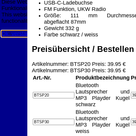
Diese Website nutzt Cookies, um bestmögliche
USB-C-Ladebuchse
Funktionalität bieten zu können.
FM Funktion, UKW Radio
This website uses cookies to provide the best possible
Größe: 111 mm Durchmesse
functionality.
abgeflacht 87mm
Gewicht 332 g
Ok, verstanden
Mehr Infos
Farbe schwarz / weiss
Preisübersicht / Bestellen
Artikelnummer: BTSP20 Preis: 39.95 €
Artikelnummer: BTSP30 Preis: 39.95 €
Art.-Nr.
Produktbezeichnung
P
Bluetooth
Lautsprecher und
MP3 Playder Kugel
schwarz
Bluetooth
Lautsprecher und
MP3 Playder Kugel
weiss