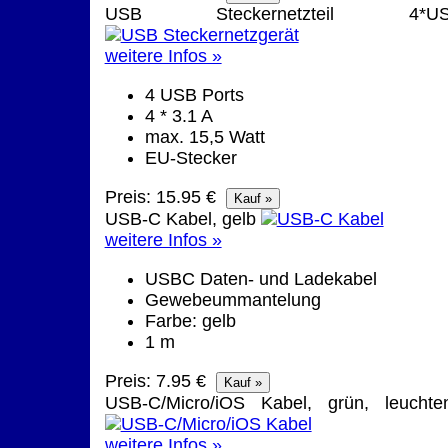
USB Steckernetzteil 4*U
weitere Infos »
4 USB Ports
4 * 3.1 A
max. 15,5 Watt
EU-Stecker
Preis: 15.95 €
USB-C Kabel, gelb
weitere Infos »
USBC Daten- und Ladekabel
Gewebeummantelung
Farbe: gelb
1 m
Preis: 7.95 €
USB-C/Micro/iOS Kabel, grün, leuchte
weitere Infos »