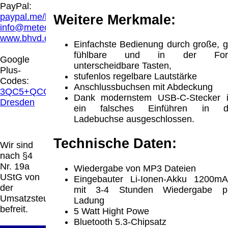
Hamburg entschieden, dass man durch die
PayPal:
Anbringung eines Links, die Inhalte der
paypal.me/blindenhilfsmittel
Weitere Merkmale:
gelinkten Seite ggf. mit zu verantworten hat.
info@meteor.vision
Dieses kann nur dadurch verhindert werden,
www.bhvd.de
Einfachste Bedienung durch große, g
dass man sich ausdrücklich von diesen
fühlbare und in der Fo
Inhalten distanziert. Hiermit distanzieren wir
Google
unterscheidbare Tasten,
uns ausdrücklich von allen Inhalten, aller
Plus-
stufenlos regelbare Lautstärke
gelinkten Seiten auf unserer Homepage und
Codes:
Anschlussbuchsen mit Abdeckung
machen uns diese Inhalte nicht zu eigen.
3QC5+QCG
Dank modernstem USB-C-Stecker i
Diese Erklärung gilt für alle auf unserer
Dresden
ein falsches Einführen in d
Homepage angebrachten Links.
Ladebuchse ausgeschlossen.
Die Europäische Kommission stellt eine
Plattform zur Online-Streitbeilegung (OS)
bereit. Die Plattform finden Sie unter
Technische Daten:
Wir sind
http://ec.europa.eu/consumers/odr/
Unsere E-
nach §4
Mailadresse lautet:
info@meteor.vision
.
Nr. 19a
Wiedergabe von MP3 Dateien
Seitenanfang
Impressum
AGB
Widerruf
UStG von
Eingebauter Li-Ionen-Akku 1200mA
Datenschutz
Urheberrechte
Kontakt
Links
der
mit 3-4 Stunden Wiedergabe p
Katalog (PDF)
Sitemap
Umsatzsteuer
Ladung
große Anzeige
Schließen
X
befreit.
5 Watt Hight Powe
Bluetooth 5.3-Chipsatz