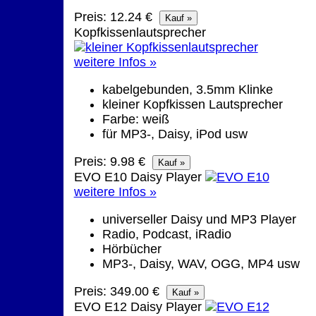
Preis: 12.24 €
Kopfkissenlautsprecher
weitere Infos »
kabelgebunden, 3.5mm Klinke
kleiner Kopfkissen Lautsprecher
Farbe: weiß
für MP3-, Daisy, iPod usw
Preis: 9.98 €
EVO E10 Daisy Player
weitere Infos »
universeller Daisy und MP3 Player
Radio, Podcast, iRadio
Hörbücher
MP3-, Daisy, WAV, OGG, MP4 usw
Preis: 349.00 €
EVO E12 Daisy Player