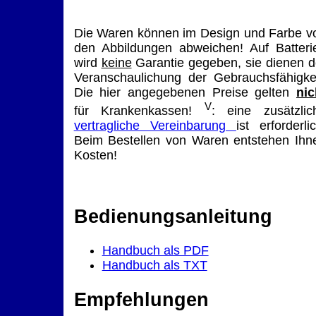
Die Waren können im Design und Farbe v
den Abbildungen abweichen! Auf Batteri
wird
keine
Garantie gegeben, sie dienen d
Veranschaulichung der Gebrauchsfähigkei
Die hier angegebenen Preise gelten
nic
V
für Krankenkassen!
: eine zusätzlic
vertragliche Vereinbarung
ist erforderlic
Beim Bestellen von Waren entstehen Ihn
Kosten!
Bedienungsanleitung
Handbuch als PDF
Handbuch als TXT
Empfehlungen