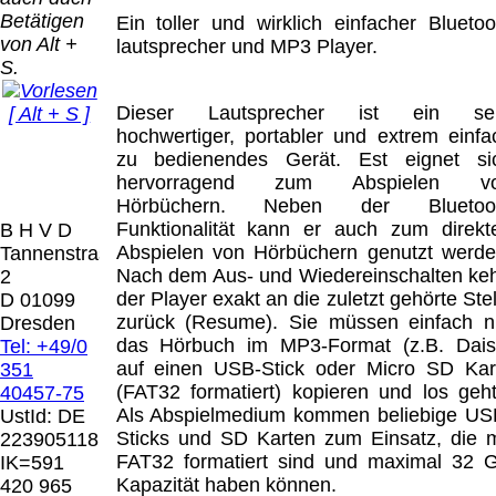
Bei dieser
Betätigen
Versandart
Ein toller und wirklich einfacher Bluetoo
Der Versand erfolgt
von Alt +
erhalten Sie per
lautsprecher und MP3 Player.
als versichertes
S.
Email z.B. einen
Paket.
Lizenzschlüssel
Dieser Lautsprecher ist ein se
[ Alt + S ]
und die
Selbstabholung
hochwertiger, portabler und extrem einfa
Rechnung /
vom Büro oder
Präqual
zu bedienendes Gerät. Est eignet si
Lieferschein. Sie
von
2026
hervorragend zum Abspielen v
erhalten also
Ausstellungen:
Wir sin
Hörbüchern. Neben der Bluetoo
keinen
0.00 €
[ 4994 ]
Funktionalität kann er auch zum direkt
B H V D
Datenträger
.
Abspielen von Hörbüchern genutzt werde
Tannenstrasse
Nach dem Aus- und Wiedereinschalten keh
2
Die in diesem Dokument genannten
der Player exakt an die zuletzt gehörte Stel
D 01099
Warenzeichen sind Eigentum der jeweiligen
zurück (Resume). Sie müssen einfach n
Dresden
Firmen. Preisänderungen, Irrtümer und
das Hörbuch im MP3-Format (z.B. Dais
Tel: +49/0
technische Änderungen vorbehalten.
auf einen USB-Stick oder Micro SD Kar
351
letzte Änderung: 14. September 2025 Blinden
(FAT32 formatiert) kopieren und los geht
40457-75
Hilfsmittel Vertrieb Dresden,
Als Abspielmedium kommen beliebige US
UstId:
DE
Sticks und SD Karten zum Einsatz, die m
223905118
Mit einem Urteil vom 12.05.1998 - 312 O
FAT32 formatiert sind und maximal 32 
IK=591
85/98 - Haftung für Links hat das Landgericht
Kapazität haben können.
420 965