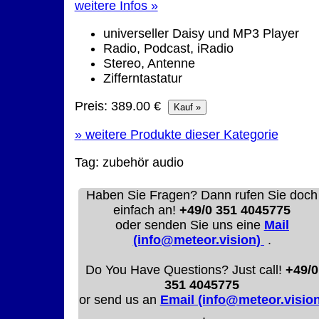
weitere Infos »
universeller Daisy und MP3 Player
Radio, Podcast, iRadio
Stereo, Antenne
Zifferntastatur
Preis: 389.00 €
»
weitere Produkte dieser Kategorie
Tag:
zubehör
audio
Haben Sie Fragen? Dann rufen Sie doch
einfach an!
+49/0 351 4045775
oder senden Sie uns eine
Mail
(info@meteor.vision)
.
Do You Have Questions? Just call!
+49/0
351 4045775
or send us an
Email (info@meteor.vision
.