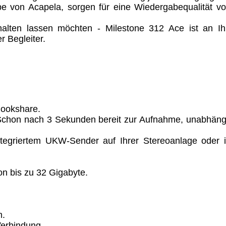
be von Acapela, sorgen für eine Wiedergabequalität v
halten lassen möchten - Milestone 312 Ace ist an Ih
ümer und
r Begleiter.
 dass man durch
ch verhindert
on allen Inhalten,
Bookshare.
ür alle auf
 Schon nach 3 Sekunden bereit zur Aufnahme, unabhäng
ie unter
ntegriertem UKW-Sender auf Ihrer Stereoanlage oder 
n bis zu 32 Gigabyte.
m.
Verbindung.