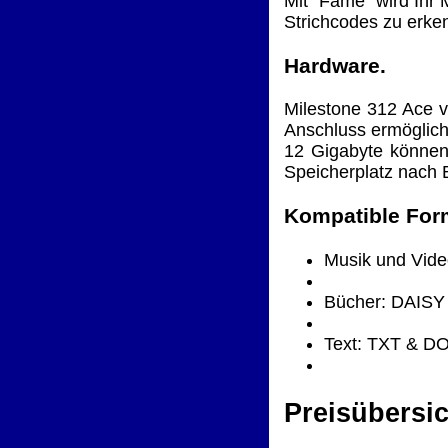
Mit "Fame" wird Ihr
Strichcodes zu erke
Hardware.
Milestone 312 Ace v
Anschluss ermöglich
12 Gigabyte können
Speicherplatz nach B
Kompatible For
Musik und Vid
Bücher: DAISY 
Text: TXT & D
Preisübersic