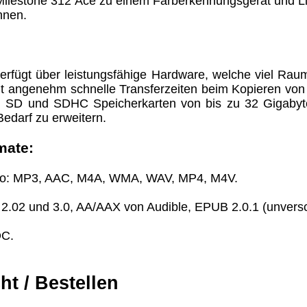
 Milestone 312 Ace zu einem Farberkennungsgerät und L
nnen.
erfügt über leistungsfähige Hardware, welche viel Ra
t angenehm schnelle Transferzeiten beim Kopieren von
 SD und SDHC Speicherkarten von bis zu 32 Gigabyt
edarf zu erweitern.
mate:
eo: MP3, AAC, M4A, WMA, WAV, MP4, M4V.
2.02 und 3.0, AA/AAX von Audible, EPUB 2.0.1 (unvers
OC.
ht / Bestellen