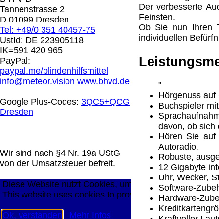
0.00 €
Der verbesserte Au
Tannenstrasse 2
Feinsten.
D 01099 Dresden
Ob Sie nun Ihren T
Tel: +49/0 351 40457-75
Die in diesem Dokument genannten Warenzeichen sind 
individuellen Befürf
UstId:
DE 223905118
technische Änderungen vorbehalten.
IK=591 420 965
letzte Änderung: 10. März 2026 Blinden Hilfsmittel Ver
Leistungsme
PayPal:
paypal.me/blindenhilfsmittel
Mit einem Urteil vom 12.05.1998 - 312 O 85/98 - Haft
info@meteor.vision
www.bhvd.de
"
die Anbringung eines Links, die Inhalte der gelinkten S
Hörgenuss auf 
werden, dass man sich ausdrücklich von diesen Inhalten 
Google Plus-Codes:
3QC5+QCG
Buchspieler mi
aller gelinkten Seiten auf unserer Homepage und machen 
Dresden
Sprachaufnahme
unserer Homepage angebrachten Links.
davon, ob sich 
Die Europäische Kommission stellt eine Plattform zur On
Hören Sie auf 
http://ec.europa.eu/consumers/odr/
Unsere E-Mailadres
Autoradio.
Seitenanfang
Impressum
AGB
Widerruf
Datenschutz
Wir sind nach §4 Nr. 19a UStG
Robuste, ausge
große Anzeige
Schließen
X
von der Umsatzsteuer befreit.
12 Gigabyte in
Uhr, Wecker, S
Diese Website nutzt Cookies, um bestmögliche Funktion
Software-Zube
This website uses cookies to provide the best possible f
Hardware-Zubeh
Kreditkartengr
Ok, verstanden
Mehr Infos
Kraftvoller La