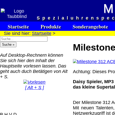
M
Versandkosten DHL Standar
Spezialuhrenspe
bis 5kg
Startseite
Produkte
Sonderangebote
Deutschland Nachnahm
Sie sind hier:
Startseite
>
8.95 €
Deutschland Vorkasse:
Milestone
6.95 €
Deutschland PayPal: 6.
Auf Desktop-Rechnern können
€
Sie sich hier den Inhalt der
EU (inkl. Schweiz)
Hauptseite vorlesen lassen. Das
QR Code:
Vorkasse: 20.00 €
geht auch duch Betätigen von Alt
Achtung:
Dieses Pr
EU (inkl. Schweiz)
+ S.
PayPal: 20.00 €
Daisy Spieler, MP3
das kleine Superta
[ Alt + S ]
Der Versand erfolgt als
versichertes Paket.
Der Milestone 312 Ac
Selbstabholung vom Bü
Mit neuen Talenten
oder von Ausstellungen
Netzwerkzugriff ist 
B H V D