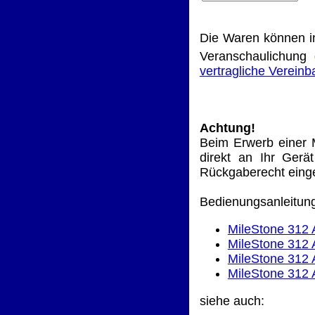
Die Waren können i
Veranschaulichung 
vertragliche Verein
Achtung!
Beim Erwerb einer 
direkt an Ihr Gerä
Rückgaberecht eing
Bedienungsanleitun
MileStone 312
MileStone 312
MileStone 312
MileStone 312 
siehe auch: