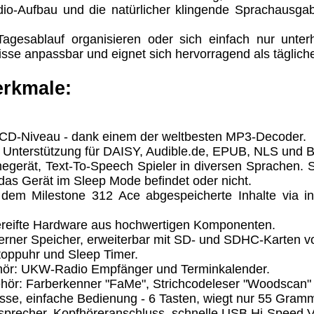
dio-Aufbau und die natürlicher klingende Sprachausga
agesablauf organisieren oder sich einfach nur unter
Eigentum der jeweiligen Firmen. Preisänderungen, Irrt
nisse anpassbar und eignet sich hervorragend als tägliche
trieb Dresden,
rkmale:
ung für Links hat das Landgericht Hamburg entschieden,
eite ggf. mit zu verantworten hat. Dieses kann nur dadur
CD-Niveau - dank einem der weltbesten MP3-Decoder.
distanziert. Hiermit distanzieren wir uns ausdrücklich v
t Unterstützung für DAISY, Audible.de, EPUB, NLS und 
uns diese Inhalte nicht zu eigen. Diese Erklärung gilt f
gerät, Text-To-Speech Spieler in diversen Sprachen.
das Gerät im Sleep Mode befindet oder nicht.
line-Streitbeilegung (OS) bereit. Die Plattform finden S
dem Milestone 312 Ace abgespeicherte Inhalte via i
se lautet:
info@meteor.vision
.
Urheberrechte
Kontakt
Links
Katalog (PDF)
Sitemap
reifte Hardware aus hochwertigen Komponenten.
terner Speicher, erweiterbar mit SD- und SDHC-Karten vo
toppuhr und Sleep Timer.
alität bieten zu können.
hör: UKW-Radio Empfänger und Terminkalender.
unctionality.
ör: Farberkenner "FaMe", Strichcodeleser "Woodscan"
össe, einfache Bedienung - 6 Tasten, wiegt nur 55 Gram
utsprecher, Kopfhöreranschluss, schnelle USB Hi-Speed 