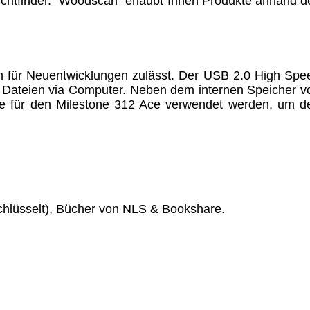
ichtfinder. "Woodscan" erlaubt Ihnen Produkte anhand d
um für Neuentwicklungen zulässt. Der USB 2.0 High Spe
 Dateien via Computer. Neben dem internen Speicher v
e für den Milestone 312 Ace verwendet werden, um d
chlüsselt), Bücher von NLS & Bookshare.