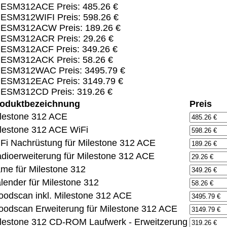
NESM312ACE Preis: 485.26 €
ESM312WIFI Preis: 598.26 €
NESM312ACW Preis: 189.26 €
NESM312ACR Preis: 29.26 €
NESM312ACF Preis: 349.26 €
NESM312ACK Preis: 58.26 €
NESM312WAC Preis: 3495.79 €
NESM312EAC Preis: 3149.79 €
NESM312CD Preis: 319.26 €
oduktbezeichnung
Preis
lestone 312 ACE
lestone 312 ACE WiFi
Fi Nachrüstung für Milestone 312 ACE
dioerweiterung für Milestone 312 ACE
me für Milestone 312
lender für Milestone 312
odscan inkl. Milestone 312 ACE
odscan Erweiterung für Milestone 312 ACE
lestone 312 CD-ROM Laufwerk - Erweitzerung