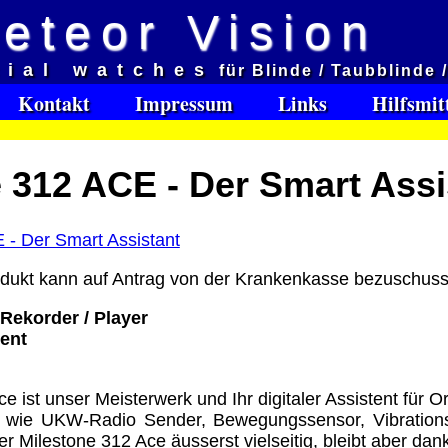
eteor Vision
d
cial watches
für Blinde / Taubblinde 
et aveugles
Kontakt
Impressum
Links
Hilfsmit
e:
 312 ACE - Der Smart Assi
Software Download only
95
Deutschland Vorkasse: 0.00 €
Deutschland PayPal: 0.00 €
EU (inkl. Schweiz) Vorkasse: 0.00 €
odukt
kann
auf Antrag von der Krankenkasse bezuschus
EU (inkl. Schweiz) PayPal: 0.00 €
 Rekorder / Player
Bei dieser Versandart erhalten Sie per Email z.B. ein
lent
Lizenzschlüssel und die Rechnung / Lieferschein. Sie
keinen Datenträger
.
e ist unser Meisterwerk und Ihr digitaler Assistent für 
ro
, wie UKW-Radio Sender, Bewegungssensor, Vibrationsf
:
der Milestone 312 Ace äusserst vielseitig, bleibt aber d