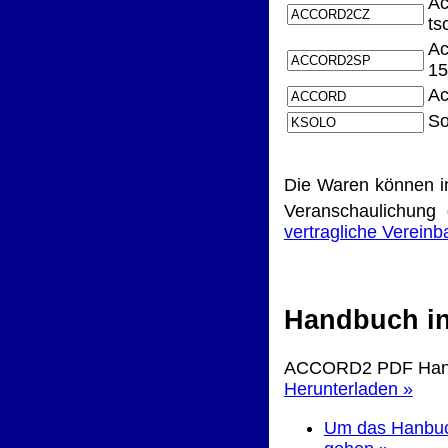
A
ts
Ac
15
Ac
So
Die Waren können i
Veranschaulichung 
vertragliche Verein
Handbuch in
ACCORD2 PDF Han
Herunterladen »
Um das Hanbuch