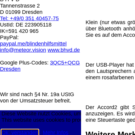
0.00 €
Tannenstrasse 2
D 01099 Dresden
Tel: +49/0 351 40457-75
Die in diesem Dokument genannten Warenzeichen sind 
Klein (nur etwas gr
UstId:
DE 223905118
technische Änderungen vorbehalten.
über Bluetooth anh
IK=591 420 965
letzte Änderung: 1. Januar 2026 Blinden Hilfsmittel Ve
Sie es auf dem Acco
PayPal:
paypal.me/blindenhilfsmittel
Mit einem Urteil vom 12.05.1998 - 312 O 85/98 - Haft
info@meteor.vision
www.bhvd.de
die Anbringung eines Links, die Inhalte der gelinkten S
werden, dass man sich ausdrücklich von diesen Inhalten 
Google Plus-Codes:
3QC5+QCG
Der USB-Player hat 
aller gelinkten Seiten auf unserer Homepage und machen 
Dresden
den Lautsprechern a
unserer Homepage angebrachten Links.
einem rosafarbenen T
Die Europäische Kommission stellt eine Plattform zur On
http://ec.europa.eu/consumers/odr/
Unsere E-Mailadres
Seitenanfang
Impressum
AGB
Widerruf
Datenschutz
Wir sind nach §4 Nr. 19a UStG
große Anzeige
Schließen
X
von der Umsatzsteuer befreit.
Der Accord2 gibt S
Diese Website nutzt Cookies, um bestmögliche Funktion
anzuzeigen. Es wir
This website uses cookies to provide the best possible f
eine Steuertaste ged
Ok, verstanden
Mehr Infos
Weitere Mer