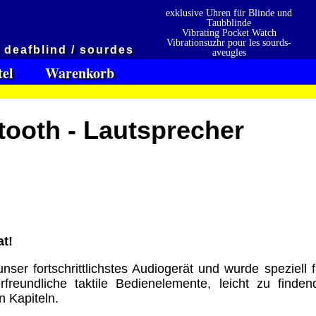
exklusive Uhren für Blinde und
Taubblinde
Vibrating Pocket Watch
Vibrationsuzhr pour les sourds-
/ deafblind / sourdes
aveugles
Vibrationsuzhr para sordo-ciego
tel
Warenkorb
tooth - Lautsprecher
en
Präqualifizierungszertifikat
» 2021
t!
 erhalten also
2026
Wir sind Ausbildungsbetrieb
er fortschrittlichstes Audiogerät und wurde speziell f
[ 5857 ]
[ 19.01.2026 15:49:57 ]
freundliche taktile Bedienelemente, leicht zu finden
 Kapiteln.