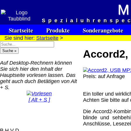
M
Versandkosten DHL Standar
Spezialuhrenspe
bis 5kg
Startseite
Produkte
Sonderangebote
Deutschland Nachnahm
Sie sind hier:
Startseite
>
8.95 €
Deutschland Vorkasse:
Accord2, 
6.95 €
Deutschland PayPal: 6.
Auf Desktop-Rechnern können
€
Sie sich hier den Inhalt der
EU (inkl. Schweiz)
Hauptseite vorlesen lassen. Das
Preis: auf Anfrage
QR Code:
Vorkasse: 20.00 €
geht auch duch Betätigen von Alt
EU (inkl. Schweiz)
+ S.
PayPal: 20.00 €
Ein toller und wirkl
[ Alt + S ]
Achten Sie bitte auf
Der Versand erfolgt als
versichertes Paket.
Die Accord2-Kombina
blinde und sehbehi
Selbstabholung vom Bü
Anschlüsse, Lesezei
oder von Ausstellungen
B H V D