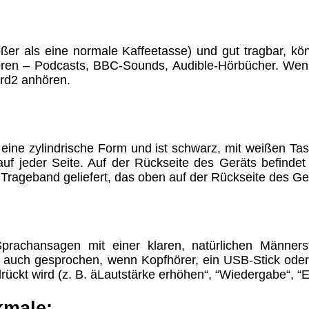
Eigentum der jeweiligen Firmen. Preisänderungen, Irrt
ößer als eine normale Kaffeetasse) und gut tragbar, 
ören – Podcasts, BBC-Sounds, Audible-Hörbücher. Wenn
rtrieb Dresden,
rd2 anhören.
ung für Links hat das Landgericht Hamburg entschieden,
eite ggf. mit zu verantworten hat. Dieses kann nur dadur
distanziert. Hiermit distanzieren wir uns ausdrücklich v
eine zylindrische Form und ist schwarz, mit weißen Ta
uns diese Inhalte nicht zu eigen. Diese Erklärung gilt f
uf jeder Seite. Auf der Rückseite des Geräts befinde
rageband geliefert, das oben auf der Rückseite des Gerä
line-Streitbeilegung (OS) bereit. Die Plattform finden S
se lautet:
info@meteor.vision
.
Urheberrechte
Kontakt
Links
Katalog (PDF)
Sitemap
prachansagen mit einer klaren, natürlichen Männer
alität bieten zu können.
d auch gesprochen, wenn Kopfhörer, ein USB-Stick ode
unctionality.
rückt wird (z. B. äLautstärke erhöhen“, “Wiedergabe“, “E
kmale: