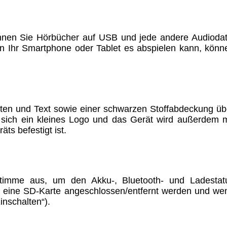
ümer und
können Sie Hörbücher auf USB und jede andere Audiodat
 Ihr Smartphone oder Tablet es abspielen kann, könn
 dass man durch
ch verhindert
on allen Inhalten,
sten und Text sowie einer schwarzen Stoffabdeckung üb
ür alle auf
t sich ein kleines Logo und das Gerät wird außerdem m
ts befestigt ist.
ie unter
stimme aus, um den Akku-, Bluetooth- und Ladestat
r eine SD-Karte angeschlossen/entfernt werden und we
inschalten“).