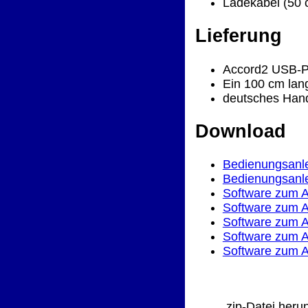
Ladekabel (50 
Lieferung
Accord2 USB-P
Ein 100 cm la
deutsches Han
Download
Bedienungsanl
Bedienungsanl
Software zum A
Software zum A
Software zum A
Software zum A
Software zum A
.zip-Datei heru