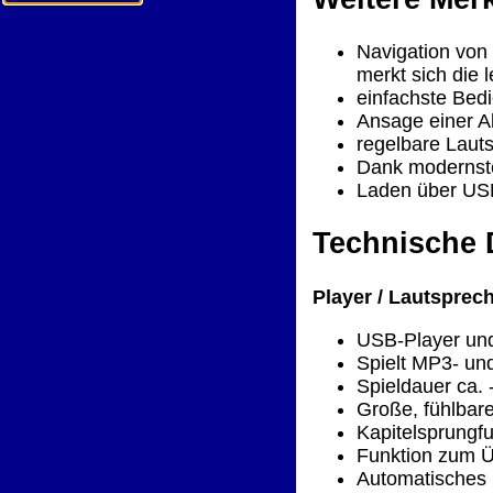
Navigation von
merkt sich die 
einfachste Bedi
Ansage einer 
regelbare Lauts
Dank modernste
Laden über US
Technische 
Player / Lautsprec
USB-Player und
Spielt MP3- un
Spieldauer ca. 
Große, fühlbar
Kapitelsprungfu
Funktion zum Ü
Automatisches