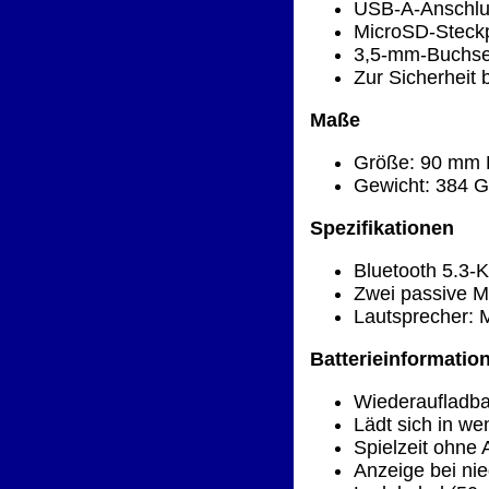
USB-A-Anschlu
MicroSD-Steckp
3,5-mm-Buchse 
Zur Sicherheit 
Maße
Größe: 90 mm 
Gewicht: 384 
Spezifikationen
Bluetooth 5.3-K
Zwei passive M
Lautsprecher: 
Batterieinformatio
Wiederaufladb
Lädt sich in we
Spielzeit ohne 
Anzeige bei ni