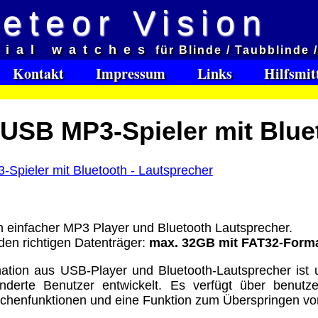
eteor Vision
d
cial watches
für Blinde / Taubblinde 
et aveugles
Kontakt
Impressum
Links
Hilfsmit
e:
USB MP3-Spieler mit Blue
Software Download only
95
Deutschland Vorkasse: 0.00 €
Deutschland PayPal: 0.00 €
EU (inkl. Schweiz) Vorkasse: 0.00 €
EU (inkl. Schweiz) PayPal: 0.00 €
ich einfacher MP3 Player und Bluetooth Lautsprecher.
Bei dieser Versandart erhalten Sie per Email z.B. ein
 den richtigen Datenträger:
max. 32GB mit FAT32-Forma
Lizenzschlüssel und die Rechnung / Lieferschein. Sie
keinen Datenträger
.
tion aus USB-Player und Bluetooth-Lautsprecher ist uns
nderte Benutzer entwickelt. Es verfügt über benutzer
ro
chenfunktionen und eine Funktion zum Überspringen von
: