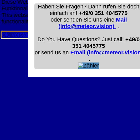
Diese Website nutzt Cookies, um bestmögliche
Haben Sie Fragen? Dann rufen Sie doch
Funktionalität bieten zu können.
einfach an!
+49/0 351 4045775
This website uses cookies to provide the best possible
oder senden Sie uns eine
Mail
functionality.
(info@meteor.vision)
.
Ok, verstanden
Mehr Infos
Do You Have Questions? Just call!
+49/0
351 4045775
or send us an
Email (info@meteor.vision
.