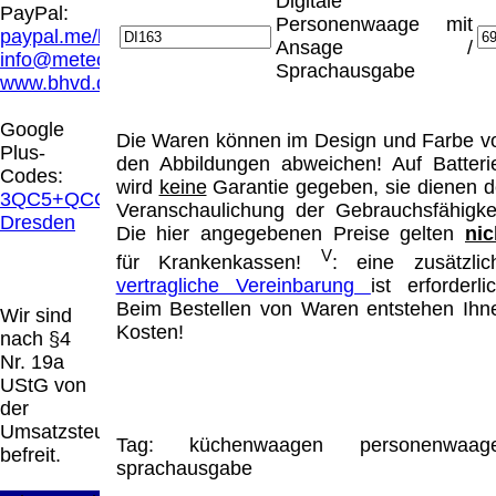
Digitale
Hamburg entschieden, dass man durch die
PayPal:
Personenwaage mit
Anbringung eines Links, die Inhalte der
paypal.me/blindenhilfsmittel
Ansage /
gelinkten Seite ggf. mit zu verantworten hat.
info@meteor.vision
Sprachausgabe
Dieses kann nur dadurch verhindert werden,
www.bhvd.de
dass man sich ausdrücklich von diesen
Inhalten distanziert. Hiermit distanzieren wir
Google
Die Waren können im Design und Farbe v
uns ausdrücklich von allen Inhalten, aller
Plus-
den Abbildungen abweichen! Auf Batteri
gelinkten Seiten auf unserer Homepage und
Codes:
wird
keine
Garantie gegeben, sie dienen d
machen uns diese Inhalte nicht zu eigen.
3QC5+QCG
Veranschaulichung der Gebrauchsfähigkei
Diese Erklärung gilt für alle auf unserer
Dresden
Die hier angegebenen Preise gelten
nic
Homepage angebrachten Links.
V
Die Europäische Kommission stellt eine
für Krankenkassen!
: eine zusätzlic
Plattform zur Online-Streitbeilegung (OS)
vertragliche Vereinbarung
ist erforderlic
bereit. Die Plattform finden Sie unter
Beim Bestellen von Waren entstehen Ihn
Wir sind
http://ec.europa.eu/consumers/odr/
Unsere E-
Kosten!
nach §4
Mailadresse lautet:
info@meteor.vision
.
Nr. 19a
Seitenanfang
Impressum
AGB
Widerruf
UStG von
Datenschutz
Urheberrechte
Kontakt
Links
der
Katalog (PDF)
Sitemap
Umsatzsteuer
Tag:
küchenwaagen
personenwaag
große Anzeige
Schließen
X
befreit.
sprachausgabe