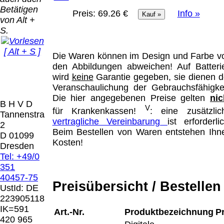
Bei dieser
Betätigen
Versandart
Preis:
69.26 €
Info »
Der Versand erfolgt
von Alt +
erhalten Sie per
als versichertes
S.
Email z.B. einen
Paket.
Lizenzschlüssel
[ Alt + S ]
und die
Die Waren können im Design und Farbe v
Selbstabholung
Rechnung /
den Abbildungen abweichen! Auf Batteri
vom Büro oder
Präqual
Lieferschein. Sie
wird
keine
Garantie gegeben, sie dienen d
von
2026
erhalten also
Veranschaulichung der Gebrauchsfähigkei
Ausstellungen:
Wir sin
keinen
Die hier angegebenen Preise gelten
nic
0.00 €
[ 8373 ]
B H V D
Datenträger
.
V
für Krankenkassen!
: eine zusätzlic
Tannenstrasse
vertragliche Vereinbarung
ist erforderlic
2
Die in diesem Dokument genannten
Beim Bestellen von Waren entstehen Ihn
D 01099
Warenzeichen sind Eigentum der jeweiligen
Kosten!
Dresden
Firmen. Preisänderungen, Irrtümer und
Tel: +49/0
technische Änderungen vorbehalten.
351
letzte Änderung: 20. April 2026 Blinden
40457-75
Preisübersicht / Bestellen
Hilfsmittel Vertrieb Dresden,
UstId:
DE
223905118
Mit einem Urteil vom 12.05.1998 - 312 O
IK=591
Art.-Nr.
Produktbezeichnung
P
85/98 - Haftung für Links hat das Landgericht
420 965