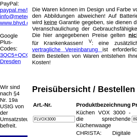
Hamburg entschieden, dass man durch die
PayPal:
Anbringung eines Links, die Inhalte der
Die Waren können im Design und Farbe v
paypal.me/blindenhilfsmittel
gelinkten Seite ggf. mit zu verantworten hat.
den Abbildungen abweichen! Auf Batteri
info@meteor.vision
Dieses kann nur dadurch verhindert werden,
wird
keine
Garantie gegeben, sie dienen d
www.bhvd.de
dass man sich ausdrücklich von diesen
Veranschaulichung der Gebrauchsfähigkei
Inhalten distanziert. Hiermit distanzieren wir
Die hier angegebenen Preise gelten
nic
Google
uns ausdrücklich von allen Inhalten, aller
V
Plus-
für Krankenkassen!
: eine zusätzlic
gelinkten Seiten auf unserer Homepage und
Codes:
vertragliche Vereinbarung
ist erforderlic
machen uns diese Inhalte nicht zu eigen.
3QC5+QCG
Beim Bestellen von Waren entstehen Ihn
Diese Erklärung gilt für alle auf unserer
Dresden
Kosten!
Homepage angebrachten Links.
Die Europäische Kommission stellt eine
Plattform zur Online-Streitbeilegung (OS)
bereit. Die Plattform finden Sie unter
Wir sind
Preisübersicht / Bestellen
http://ec.europa.eu/consumers/odr/
Unsere E-
nach §4
Mailadresse lautet:
info@meteor.vision
.
Nr. 19a
Seitenanfang
Impressum
AGB
Widerruf
Art.-Nr.
Produktbezeichnung
P
UStG von
Datenschutz
Urheberrechte
Kontakt
Links
Küchen VOX 3000 -
der
Katalog (PDF)
Sitemap
die sprechende
Umsatzsteuer
große Anzeige
Schließen
X
Küchenwaage
befreit.
CHRISTA: Digitale