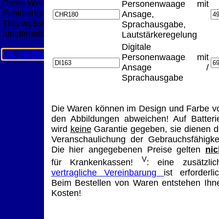
Diese Website nutzt Cookies, um bestmögliche
Personenwaage mit
Funktionalität bieten zu können.
Ansage,
This website uses cookies to provide the best possible
Sprachausgabe,
functionality.
Lautstärkeregelung
Digitale
Ok, verstanden
Mehr Infos
Personenwaage mit
Ansage /
Sprachausgabe
Die Waren können im Design und Farbe v
den Abbildungen abweichen! Auf Batteri
wird
keine
Garantie gegeben, sie dienen d
Veranschaulichung der Gebrauchsfähigkei
Die hier angegebenen Preise gelten
nic
V
für Krankenkassen!
: eine zusätzlic
vertragliche Vereinbarung
ist erforderlic
Beim Bestellen von Waren entstehen Ihn
Kosten!