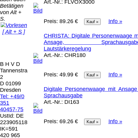
Bei dieser
Art.-Nr.:
FLVOX3000
Betätigen
Versandart
Der Versand erfolgt
von Alt +
erhalten Sie per
als versichertes
S.
Email z.B. einen
Preis:
89.26 €
Info »
Paket.
Lizenzschlüssel
[ Alt + S ]
und die
Selbstabholung
CHRISTA: Digitale Personenwaage m
Rechnung /
vom Büro oder
Ansage, Sprachausgabe
Präqual
Lieferschein. Sie
von
Lautstärkeregelung
2026
erhalten also
Ausstellungen:
Art.-Nr.:
CHR180
Wir sin
keinen
0.00 €
[ 9646 ]
B H V D
Datenträger
.
Tannenstrasse
Preis:
49.99 €
Info »
2
Die in diesem Dokument genannten
D 01099
Warenzeichen sind Eigentum der jeweiligen
Digitale Personenwaage mit Ansage
Dresden
Firmen. Preisänderungen, Irrtümer und
Sprachausgabe
Tel: +49/0
technische Änderungen vorbehalten.
Art.-Nr.:
DI163
351
letzte Änderung: 13. Juli 2026 Blinden
40457-75
Hilfsmittel Vertrieb Dresden,
UstId:
DE
Preis:
69.26 €
Info »
223905118
Mit einem Urteil vom 12.05.1998 - 312 O
IK=591
85/98 - Haftung für Links hat das Landgericht
420 965