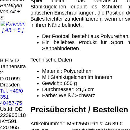
Bei dieser
Spiel bleibt. Das Geräusch d
Betätigen
Versandart
Stahlkügelchen erlaubt es Schülern m
Der Versand erfolgt
von Alt +
erhalten Sie per
optischen Einschränkungen, die Position d
als versichertes
S.
Email z.B. einen
Balles leichter zu identifizieren, wenn er si
Paket.
Lizenzschlüssel
in ihrer Nähe befindet.
[ Alt + S ]
und die
Selbstabholung
Der Football besteht aus Polyurethan.
Rechnung /
vom Büro oder
Präqual
Ein beliebtes Produkt für Sport m
Lieferschein. Sie
von
2026
Sehbehinderten.
erhalten also
Ausstellungen:
Wir sin
keinen
0.00 €
[ 7878 ]
Technische Daten
B H V D
Datenträger
.
Tannenstrasse
Material: Polyurethan
2
Die in diesem Dokument genannten
Mit Stahlkügelchen im Inneren
D 01099
Warenzeichen sind Eigentum der jeweiligen
Gewicht: 650 g
Dresden
Firmen. Preisänderungen, Irrtümer und
Durchmesser: 21,5 cm
Tel: +49/0
technische Änderungen vorbehalten.
Farbe: Weiß / Schwarz
351
letzte Änderung: 10. März 2026 Blinden
40457-75
Hilfsmittel Vertrieb Dresden,
Preisübersicht / Bestellen
UstId:
DE
223905118
Mit einem Urteil vom 12.05.1998 - 312 O
IK=591
Artikelnummer: M592550 Preis: 46.89 €
85/98 - Haftung für Links hat das Landgericht
420 965