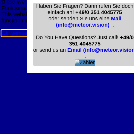
Diese Website nutzt Cookies, um bestmögliche
Haben Sie Fragen? Dann rufen Sie doch
Funktionalität bieten zu können.
einfach an!
+49/0 351 4045775
This website uses cookies to provide the best possible
oder senden Sie uns eine
Mail
functionality.
(info@meteor.vision)
.
Ok, verstanden
Mehr Infos
Do You Have Questions? Just call!
+49/0
351 4045775
or send us an
Email (info@meteor.vision
.