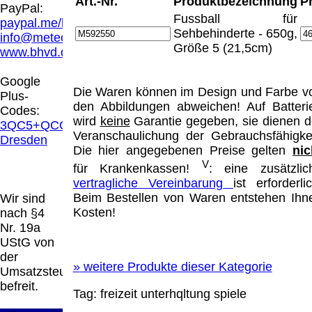
Art.-Nr.
Produktbezeichnung
P
Hamburg entschieden, dass man durch die
PayPal:
Anbringung eines Links, die Inhalte der
Fussball für
paypal.me/blindenhilfsmittel
gelinkten Seite ggf. mit zu verantworten hat.
Sehbehinderte - 650g,
info@meteor.vision
Dieses kann nur dadurch verhindert werden,
Größe 5 (21,5cm)
www.bhvd.de
dass man sich ausdrücklich von diesen
Inhalten distanziert. Hiermit distanzieren wir
Google
uns ausdrücklich von allen Inhalten, aller
Die Waren können im Design und Farbe v
Plus-
gelinkten Seiten auf unserer Homepage und
den Abbildungen abweichen! Auf Batteri
Codes:
machen uns diese Inhalte nicht zu eigen.
wird
keine
Garantie gegeben, sie dienen d
3QC5+QCG
Diese Erklärung gilt für alle auf unserer
Veranschaulichung der Gebrauchsfähigkei
Dresden
Homepage angebrachten Links.
Die hier angegebenen Preise gelten
nic
Die Europäische Kommission stellt eine
V
für Krankenkassen!
: eine zusätzlic
Plattform zur Online-Streitbeilegung (OS)
vertragliche Vereinbarung
ist erforderlic
bereit. Die Plattform finden Sie unter
Beim Bestellen von Waren entstehen Ihn
Wir sind
http://ec.europa.eu/consumers/odr/
Unsere E-
Kosten!
nach §4
Mailadresse lautet:
info@meteor.vision
.
Nr. 19a
Seitenanfang
Impressum
AGB
Widerruf
UStG von
Datenschutz
Urheberrechte
Kontakt
Links
der
Katalog (PDF)
Sitemap
»
weitere Produkte dieser Kategorie
Umsatzsteuer
große Anzeige
Schließen
X
befreit.
Tag:
freizeit
unterhqltung
spiele