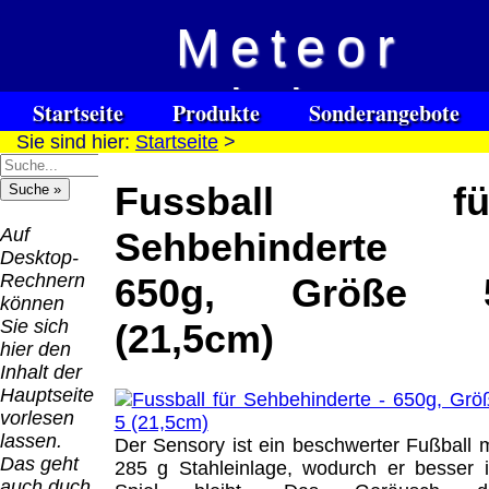
Meteor
Versandkosten DHL
Software
Vision
Standard bis 5kg
Download only
Startseite
Produkte
Sonderangebote
Deutschland
Sie sind hier:
Startseite
>
Spezialuhrenspecial
Deutschland
Kontakt
Impressum
Links
Nachnahme:
watches
Vorkasse:
für Blinde / Taubblinde
8.95 €
Fussball fü
Hilfsmittel
Warenkorb
0.00 €
/ deafblind / sourdes et aveugles
Deutschland
Deutschland
Vorkasse: 6.95
Auf
Sehbehinderte 
PayPal:
€
Desktop-
0.00 €
Deutschland
Rechnern
650g, Größe 
EU (inkl.
PayPal: 6.95 €
können
Schweiz)
EU (inkl.
Sie sich
(21,5cm)
Vorkasse:
Schweiz)
hier den
QR
0.00 €
Vorkasse:
Inhalt der
Code:
EU (inkl.
20.00 €
Hauptseite
Schweiz)
EU (inkl.
vorlesen
PayPal:
Schweiz)
lassen.
Der Sensory ist ein beschwerter Fußball m
0.00 €
PayPal: 20.00
Das geht
285 g Stahleinlage, wodurch er besser 
€
auch duch