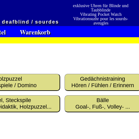
exklusive Uhren für Blinde und
Taubblinde
Vibrating Pocket Watch
Vibrationsuzhr pour les sourds-
/ deafblind / sourdes
aveugles
Vibrationsuzhr para sordo-ciego
tel
Warenkorb
olzpuzzel
Gedächnistraining
piele / Domino
Hören / Fühlen / Erinnern
en
l, Steckspile
Bälle
Präqualifizierungszertifikat
» 2021
 erhalten also
idaktik, Holzpuzzel...
Goal-, Fuß-, Volley- ...
2026
Wir sind Ausbildungsbetrieb
[ 6236 ]
[ 03.02.2026 15:15:03 ]