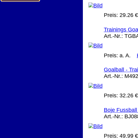
Preis:
29.26 €
Trainings Goal
Art.-Nr.:
TGB
Preis:
a. A.
Goalball - Tra
Art.-Nr.:
M492
Preis:
32.26 €
Boje Fussball 
Art.-Nr.:
BJ08
Preis:
49.99 €