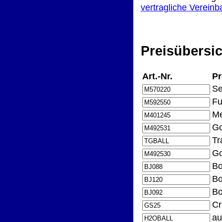
vertragliche Verein
Preisübersic
Art.-Nr.
Pr
Se
Fu
Me
Go
Tr
Go
Bo
Bo
Bo
Cr
au