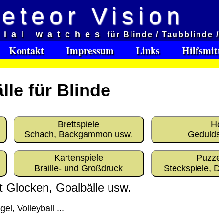
eteor Vision
d
cial watches
für Blinde / Taubblinde 
et aveugles
Kontakt
Impressum
Links
Hilfsmit
e:
lle für Blinde
Software Download only
95
Deutschland Vorkasse: 0.00 €
Deutschland PayPal: 0.00 €
Brettspiele
H
EU (inkl. Schweiz) Vorkasse: 0.00 €
Schach, Backgammon usw.
Gedulds
EU (inkl. Schweiz) PayPal: 0.00 €
Bei dieser Versandart erhalten Sie per Email z.B. ein
Kartenspiele
Puzze
Lizenzschlüssel und die Rechnung / Lieferschein. Sie
Braille- und Großdruck
Steckspiele, D
keinen Datenträger
.
it Glocken, Goalbälle usw.
ro
gel, Volleyball ...
: