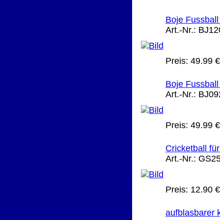
Boje Fussball 
Art.-Nr.:
BJ12
Preis:
49.99 €
Boje Fussball 
Art.-Nr.:
BJ09
Preis:
49.99 €
Cricketball fü
Art.-Nr.:
GS2
Preis:
12.90 €
aufblasbarer k