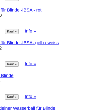
für Blinde -IBSA - rot
0
Info »
für Blinde -IBSA- gelb / weiss
2
Info »
r Blinde
5
Info »
leiner Wasserball für Blinde