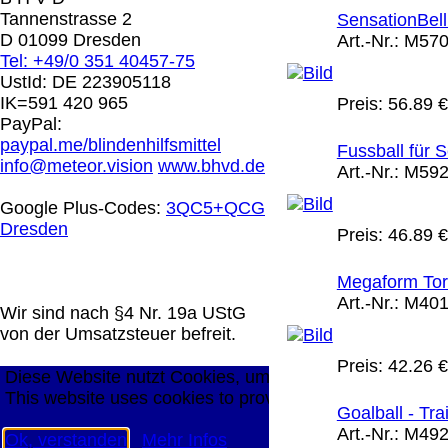
0.00 €
Tannenstrasse 2
SensationBell
D 01099 Dresden
Art.-Nr.:
M570
Tel: +49/0 351 40457-75
Die in diesem Dokument genannten Warenzeichen sind 
UstId:
DE 223905118
technische Änderungen vorbehalten.
IK=591 420 965
Preis:
56.89 €
letzte Änderung: 26. Januar 2026 Blinden Hilfsmittel V
PayPal:
paypal.me/blindenhilfsmittel
Fussball für 
Mit einem Urteil vom 12.05.1998 - 312 O 85/98 - Haft
info@meteor.vision
www.bhvd.de
Art.-Nr.:
M592
die Anbringung eines Links, die Inhalte der gelinkten S
werden, dass man sich ausdrücklich von diesen Inhalten 
Google Plus-Codes:
3QC5+QCG
aller gelinkten Seiten auf unserer Homepage und machen 
Dresden
Preis:
46.89 €
unserer Homepage angebrachten Links.
Die Europäische Kommission stellt eine Plattform zur On
Megaform Torb
http://ec.europa.eu/consumers/odr/
Unsere E-Mailadres
Art.-Nr.:
M401
Seitenanfang
Impressum
AGB
Widerruf
Datenschutz
Wir sind nach §4 Nr. 19a UStG
große Anzeige
Schließen
X
von der Umsatzsteuer befreit.
Preis:
42.26 €
Diese Website nutzt Cookies, um bestmögliche Funktion
This website uses cookies to provide the best possible f
Goalball - Tra
Art.-Nr.:
M492
Ok, verstanden
Mehr Infos