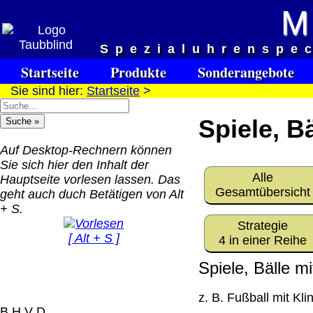
M
Versandkosten DHL Standar
Spezialuhrenspe
bis 5kg
Startseite
Produkte
Sonderangebote
Deutschland Nachnahm
Sie sind hier:
Startseite
>
8.95 €
Deutschland Vorkasse:
Spiele, Bä
6.95 €
Deutschland PayPal: 6.
Auf Desktop-Rechnern können
€
Sie sich hier den Inhalt der
Alle
EU (inkl. Schweiz)
Hauptseite vorlesen lassen. Das
QR Code:
Gesamtübersicht
Vorkasse: 20.00 €
geht auch duch Betätigen von Alt
EU (inkl. Schweiz)
+ S.
PayPal: 20.00 €
Strategie
[ Alt + S ]
4 in einer Reihe
Der Versand erfolgt als
versichertes Paket.
Spiele, Bälle m
Selbstabholung vom Bü
z. B. Fußball mit Klin
oder von Ausstellungen
B H V D