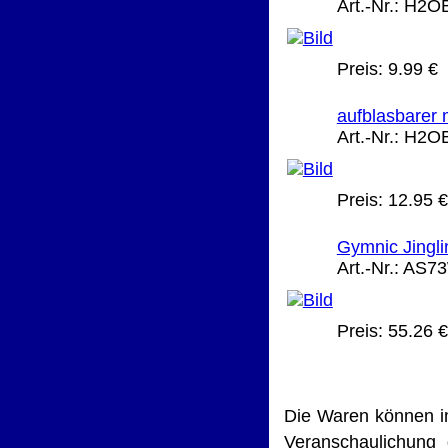
Art.-Nr.:
H2O
Preis:
9.99 €
aufblasbarer 
Art.-Nr.:
H2O
Preis:
12.95 €
Gymnic Jingli
Art.-Nr.:
AS7
Preis:
55.26 €
Die Waren können i
Veranschaulichung 