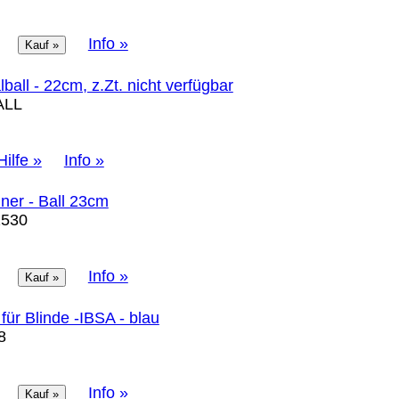
Info »
ball - 22cm, z.Zt. nicht verfügbar
ALL
Hilfe »
Info »
iner - Ball 23cm
530
Info »
für Blinde -IBSA - blau
8
Info »